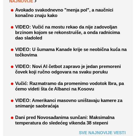
NAJNOVIJE
Avokado svakodnevno "menja pol", a naučnici
konačno znaju kako
VIDEO: Vučić na mostu rekao da nije zadovoljan
brzinom kojom se rekonstruiše, a onda radnicima
dao sladoled
VIDEO: U šumama Kanade krije se neobična kuća na
točkovima
VIDEO: Novi AI četbot zapravo je jedan premoreni
čovek koji ručno odgovara na svaku poruku
Vučić: Razmatramo da promenimo vodotok Ibra, pa
ćemo videti šta će Albanci na Kosovu
VIDEO: Amerikanci masovno uništavaju kamere za
snimanje saobraćaja
Dani pred Novosađanima sunčani: Maksimalna
temperatura do sledećeg vikenda 38 stepeni
SVE NAJNOVIJE VESTI