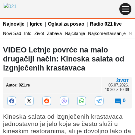
Najnovije
|
Igrice
|
Oglasi za posao
|
Radio 021 live
Novi Sad
Info
Život
Zabava
Najčitanije
Najkomentarisanije
Naj
VIDEO Letnje povrće na malo
drugačiji način: Kineska salata od
izgnječenih krastavaca
ŽIVOT
Autor
:
021.rs
05.07.2026.
10:30 > 10:39
0
Kineska salata od izgnječenih krastavaca
jednostavno je jelo koje se često služi u
kineskim restoranima, ali je dovoljno lako da