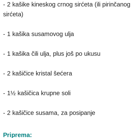
- 2 kašike kineskog crnog sirćeta (ili pirinčanog
sirćeta)
- 1 kašika susamovog ulja
- 1 kašika čili ulja, plus još po ukusu
- 2 kašičice kristal šećera
- 1½ kašičica krupne soli
- 2 kašičice susama, za posipanje
Priprema: