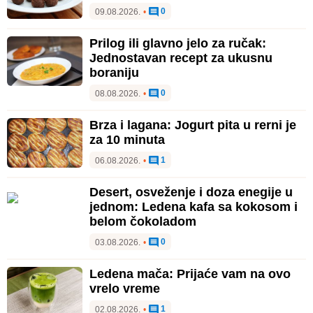
0
09.08.2026.
•
Prilog ili glavno jelo za ručak:
Jednostavan recept za ukusnu
boraniju
0
08.08.2026.
•
Brza i lagana: Jogurt pita u rerni je
za 10 minuta
1
06.08.2026.
•
Desert, osveženje i doza enegije u
jednom: Ledena kafa sa kokosom i
belom čokoladom
0
03.08.2026.
•
Ledena mača: Prijaće vam na ovo
vrelo vreme
1
02.08.2026.
•