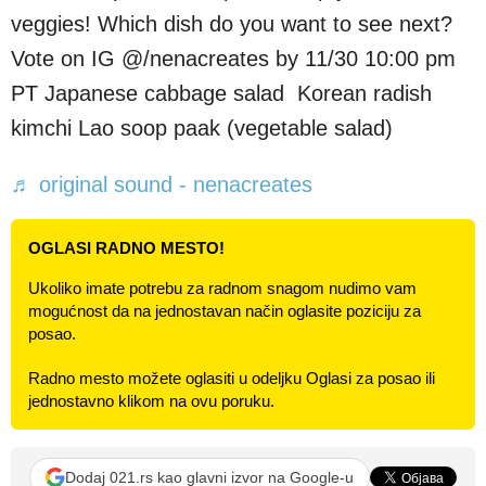
veggies! Which dish do you want to see next?
️Vote on IG @/nenacreates by 11/30 10:00 pm
PT Japanese cabbage salad ️ Korean radish
kimchi Lao soop paak (vegetable salad)
♬ original sound - nenacreates
OGLASI RADNO MESTO!
Ukoliko imate potrebu za radnom snagom nudimo vam
mogućnost da na jednostavan način oglasite poziciju za
posao.
Radno mesto možete oglasiti u odeljku Oglasi za posao ili
jednostavno klikom na ovu poruku.
Dodaj 021.rs kao glavni izvor na Google-u