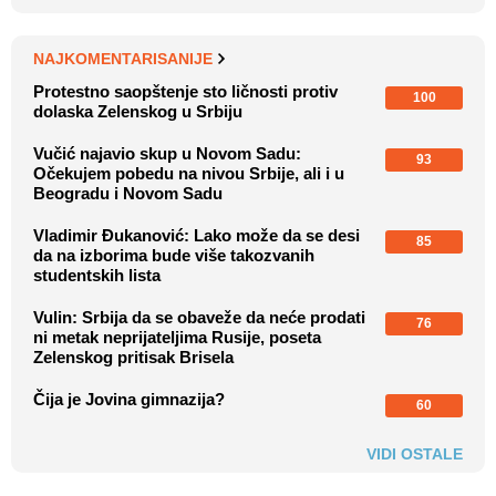
NAJKOMENTARISANIJE
Protestno saopštenje sto ličnosti protiv
100
dolaska Zelenskog u Srbiju
Vučić najavio skup u Novom Sadu:
93
Očekujem pobedu na nivou Srbije, ali i u
Beogradu i Novom Sadu
Vladimir Đukanović: Lako može da se desi
85
da na izborima bude više takozvanih
studentskih lista
Vulin: Srbija da se obaveže da neće prodati
76
ni metak neprijateljima Rusije, poseta
Zelenskog pritisak Brisela
Čija je Jovina gimnazija?
60
VIDI OSTALE