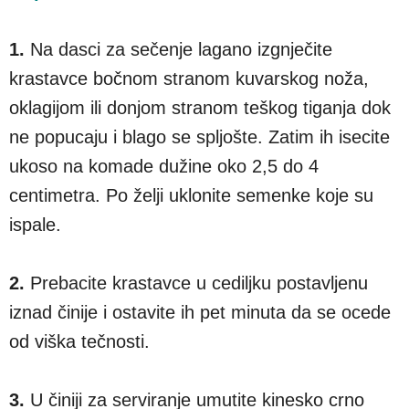
1.
Na dasci za sečenje lagano izgnječite
krastavce bočnom stranom kuvarskog noža,
oklagijom ili donjom stranom teškog tiganja dok
ne popucaju i blago se spljošte. Zatim ih isecite
ukoso na komade dužine oko 2,5 do 4
centimetra. Po želji uklonite semenke koje su
ispale.
2.
Prebacite krastavce u cediljku postavljenu
iznad činije i ostavite ih pet minuta da se ocede
od viška tečnosti.
3.
U činiji za serviranje umutite kinesko crno