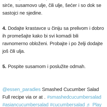
sirće, susamovo ulje, čili ulje, šećer i so dok se
sastojci ne sjedine.
4.
Dodajte krastavce u činiju sa prelivom i dobro
ih promešajte kako bi svi komadi bili
ravnomerno obloženi. Probajte i po želji dodajte
još čili ulja.
5.
Pospite susamom i poslužite odmah.
@essen_paradies
Smashed Cucumber Salad
Full recipe via or at .
#smashedcucumbersalad
#asiancucumbersalad
#cucumbersalad
♬ Play