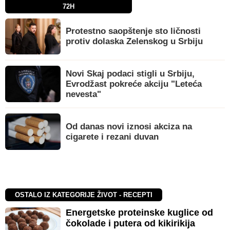
72H
Protestno saopštenje sto ličnosti
protiv dolaska Zelenskog u Srbiju
Novi Skaj podaci stigli u Srbiju,
Evrodžast pokreće akciju "Leteća
nevesta"
Od danas novi iznosi akciza na
cigarete i rezani duvan
OSTALO IZ KATEGORIJE ŽIVOT - RECEPTI
Energetske proteinske kuglice od
čokolade i putera od kikirikija