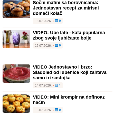
Sočni mafini sa borovnicama:
Jednostavan recept za mirisni
domaći kolač
0
18.07.2026.
•
VIDEO: Ube late - kafa popularna
zbog svoje ljubičaste bolje
0
15.07.2026.
•
VIDEO Jednostavno i brzo:
Sladoled od lubenice koji zahteva
samo tri sastojka
1
14.07.2026.
•
VIDEO: Mini krompir na dofinoaz
način
0
13.07.2026.
•