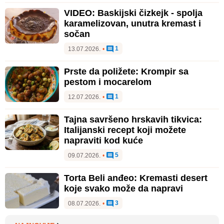
VIDEO: Baskijski čizkejk - spolja
karamelizovan, unutra kremast i
sočan
1
13.07.2026.
•
Prste da poližete: Krompir sa
pestom i mocarelom
1
12.07.2026.
•
Tajna savršeno hrskavih tikvica:
Italijanski recept koji možete
napraviti kod kuće
5
09.07.2026.
•
Torta Beli anđeo: Kremasti desert
koje svako može da napravi
3
08.07.2026.
•