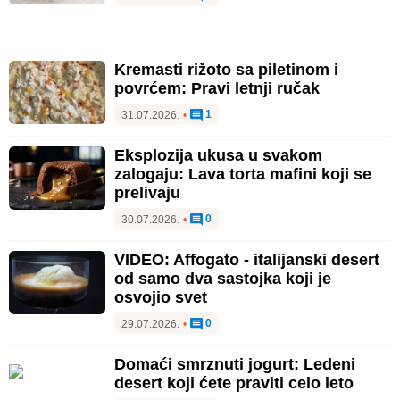
Kremasti rižoto sa piletinom i
povrćem: Pravi letnji ručak
1
31.07.2026.
•
Eksplozija ukusa u svakom
zalogaju: Lava torta mafini koji se
prelivaju
0
30.07.2026.
•
VIDEO: Affogato - italijanski desert
od samo dva sastojka koji je
osvojio svet
0
29.07.2026.
•
Domaći smrznuti jogurt: Ledeni
desert koji ćete praviti celo leto