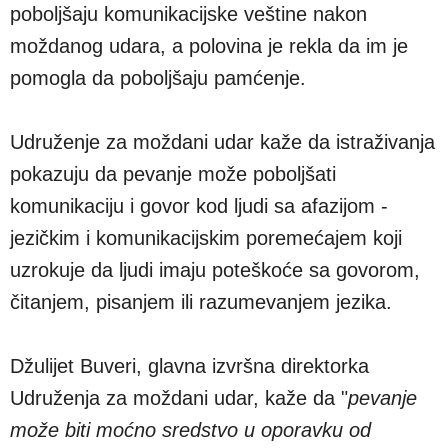
poboljšaju komunikacijske veštine nakon
moždanog udara, a polovina je rekla da im je
pomogla da poboljšaju pamćenje.
Udruženje za moždani udar kaže da istraživanja
pokazuju da pevanje može poboljšati
komunikaciju i govor kod ljudi sa afazijom -
jezičkim i komunikacijskim poremećajem koji
uzrokuje da ljudi imaju poteškoće sa govorom,
čitanjem, pisanjem ili razumevanjem jezika.
Džulijet Buveri, glavna izvršna direktorka
Udruženja za moždani udar, kaže da "
pevanje
može biti moćno sredstvo u oporavku od