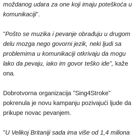
moždanog udara za one koji imaju poteškoća u
komunikaciji
".
"
Pošto se muzika i pevanje obrađuju u drugom
delu mozga nego govorni jezik, neki ljudi sa
problemima u komunikaciji otkrivaju da mogu
lako da pevaju, iako im govor teško ide",
kaže
ona
.
Dobrotvorna organizacija "Sing4Stroke"
pokrenula je novu kampanju pozivajući ljude da
prikupe novac pevanjem.
"
U Velikoj Britaniji sada ima više od 1,4 miliona