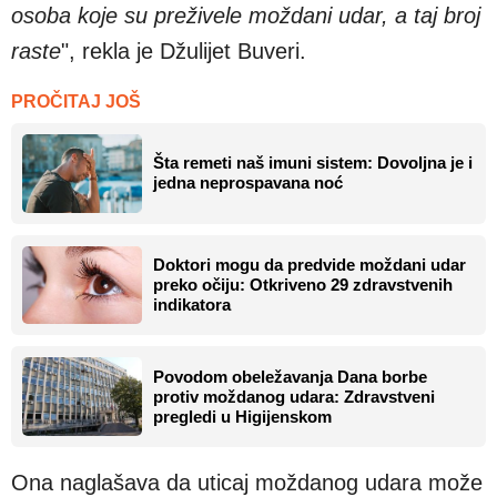
osoba koje su preživele moždani udar, a taj broj
raste
", rekla je Džulijet Buveri.
PROČITAJ JOŠ
Šta remeti naš imuni sistem: Dovoljna je i
jedna neprospavana noć
Doktori mogu da predvide moždani udar
preko očiju: Otkriveno 29 zdravstvenih
indikatora
Povodom obeležavanja Dana borbe
protiv moždanog udara: Zdravstveni
pregledi u Higijenskom
Ona naglašava da uticaj moždanog udara može