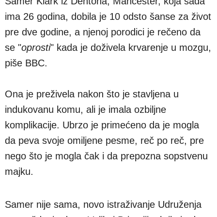
Samer Klark iz Dentona, Mančester, koja sada
ima 26 godina, dobila je 10 odsto šanse za život
pre dve godine, a njenoj porodici je rečeno da
se "
oprosti
" kada je doživela krvarenje u mozgu,
piše BBC.
Ona je preživela nakon što je stavljena u
indukovanu komu, ali je imala ozbiljne
komplikacije. Ubrzo je primećeno da je mogla
da peva svoje omiljene pesme, reč po reč, pre
nego što je mogla čak i da prepozna sopstvenu
majku.
Samer nije sama, novo istraživanje Udruženja