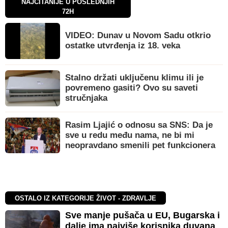
NAJČITANIJE U POSLEDNJIH
72H
VIDEO: Dunav u Novom Sadu otkrio
ostatke utvrđenja iz 18. veka
Stalno držati uključenu klimu ili je
povremeno gasiti? Ovo su saveti
stručnjaka
Rasim Ljajić o odnosu sa SNS: Da je
sve u redu među nama, ne bi mi
neopravdano smenili pet funkcionera
OSTALO IZ KATEGORIJE ŽIVOT - ZDRAVLJE
Sve manje pušača u EU, Bugarska i
dalje ima najviše korisnika duvana