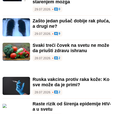
starenjem mozga
0
29.07.2026.
•
Zašto jedan pušač dobije rak pluća,
a drugi ne?
9
29.07.2026.
•
Svaki treći čovek na svetu ne može
da priušti zdravu ishranu
2
28.07.2026.
•
Ruska vakcina protiv raka kože: Ko
sve može da je primi?
2
28.07.2026.
•
Raste rizik od širenja epidemije HIV-
a u svetu