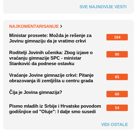
SVE NAJNOVIJE VESTI
NAJKOMENTARISANIJE
Ministar prosvete: Možda je rešenje za
164
Jovinu gimnaziju da je vratimo crkvi
Roditelji Jovinih učenika: Zbog izjave o
90
vraćanju gimnazije SPC - ministar
Stanković da podnese ostavku
Vraćanje Jovine gimnazije crkvi: Pitanje
85
obrazovanja ili zemljišta u centru grada
Čija je Jovina gimnazija?
60
Pismo mladih iz Srbije i Hrvatske povodom
54
godišnjice od "Oluje": I dalje smo susedi
VIDI OSTALE