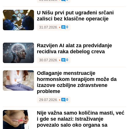
U Nišu prvi put ugrađeni srčani
zalisci bez klasične operacije
0
31.07.2026.
•
Razvijen AI alat za predviđanje
recidiva raka debelog creva
0
30.07.2026.
•
Odlaganje menstruacije
hormonskom terapijom može da
izazove ozbiljne zdravstvene
probleme
0
29.07.2026.
•
Nije važna samo količina masti, već
i gde se nalazi: Istraživanje
povezalo salo oko organa sa