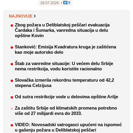
0
26.07.2026.
•
NAJNOVIJE
Zbog požara u Deliblatskoj peščari evakuacija
Čardaka i Šumarka, vanredna situacija u delu
opštine Kovin
Stanković: Emisija Kvadratura kruga je zaštićena
kao moje autorsko delo
Štab za vanredne situacije: U većem delu Srbije
nema restrikcija, vodu koristite racionalno
Slovačka izmerila rekordnu temperaturu od 42,2
stepena Celzijusa
Od sutra restrikcije vode u delovima opštine Arilje
Za zaštitu Srbije od klimatskih promena potrebno
više od 27 milijardi evra do 2033.
VIDEO: Novosadski vatrogasci upućeni na ispomoć
u gašenju požara u Deliblatskoj peščari