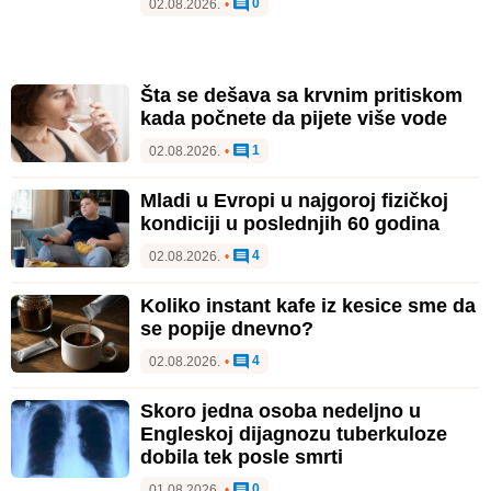
0
02.08.2026.
•
Šta se dešava sa krvnim pritiskom
kada počnete da pijete više vode
1
02.08.2026.
•
Mladi u Evropi u najgoroj fizičkoj
kondiciji u poslednjih 60 godina
4
02.08.2026.
•
Koliko instant kafe iz kesice sme da
se popije dnevno?
4
02.08.2026.
•
Skoro jedna osoba nedeljno u
Engleskoj dijagnozu tuberkuloze
dobila tek posle smrti
0
01.08.2026.
•