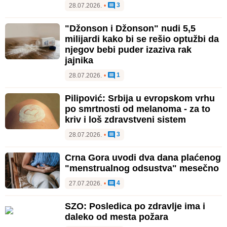
3
28.07.2026.
•
"Džonson i Džonson" nudi 5,5
milijardi kako bi se rešio optužbi da
njegov bebi puder izaziva rak
jajnika
1
28.07.2026.
•
Pilipović: Srbija u evropskom vrhu
po smrtnosti od melanoma - za to
kriv i loš zdravstveni sistem
3
28.07.2026.
•
Crna Gora uvodi dva dana plaćenog
"menstrualnog odsustva" mesečno
4
27.07.2026.
•
SZO: Posledica po zdravlje ima i
daleko od mesta požara