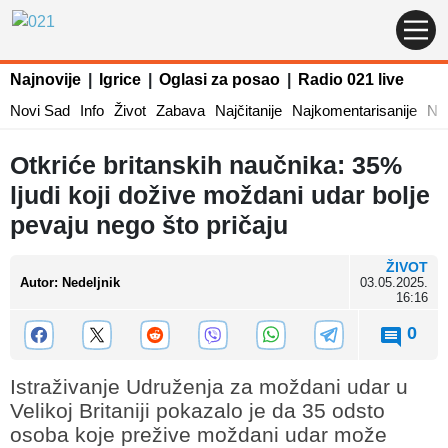
Najnovije
|
Igrice
|
Oglasi za posao
|
Radio 021 live
Novi Sad
Info
Život
Zabava
Najčitanije
Najkomentarisanije
Naj
Otkriće britanskih naučnika: 35%
ljudi koji dožive moždani udar bolje
pevaju nego što pričaju
ŽIVOT
Autor
:
Nedeljnik
03.05.2025.
16:16
0
Istraživanje Udruženja za moždani udar u
Velikoj Britaniji pokazalo je da 35 odsto
osoba koje prežive moždani udar može