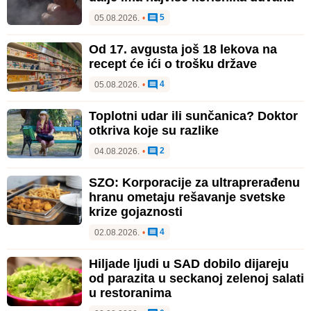
5
05.08.2026.
•
Od 17. avgusta još 18 lekova na
recept će ići o trošku države
4
05.08.2026.
•
Toplotni udar ili sunčanica? Doktor
otkriva koje su razlike
2
04.08.2026.
•
SZO: Korporacije za ultraprerađenu
hranu ometaju rešavanje svetske
krize gojaznosti
4
02.08.2026.
•
Hiljade ljudi u SAD dobilo dijareju
od parazita u seckanoj zelenoj salati
u restoranima