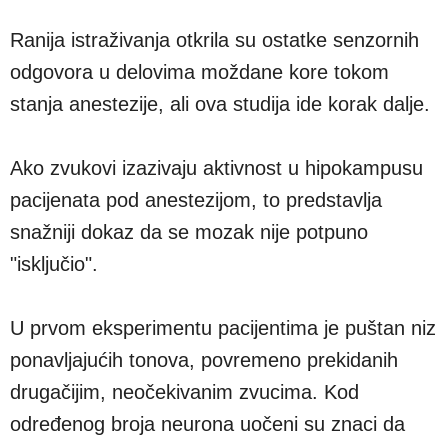
Ranija istraživanja otkrila su ostatke senzornih
odgovora u delovima moždane kore tokom
stanja anestezije, ali ova studija ide korak dalje.
Ako zvukovi izazivaju aktivnost u hipokampusu
pacijenata pod anestezijom, to predstavlja
snažniji dokaz da se mozak nije potpuno
"isključio".
U prvom eksperimentu pacijentima je puštan niz
ponavljajućih tonova, povremeno prekidanih
drugačijim, neočekivanim zvucima. Kod
određenog broja neurona uočeni su znaci da