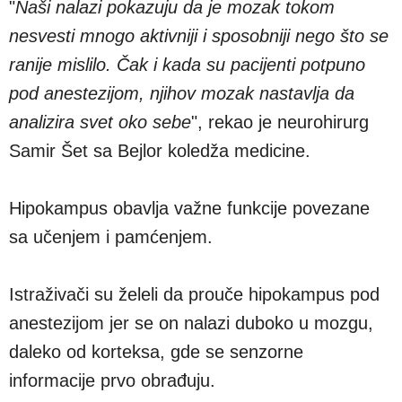
"
Naši nalazi pokazuju da je mozak tokom
nesvesti mnogo aktivniji i sposobniji nego što se
ranije mislilo. Čak i kada su pacijenti potpuno
pod anestezijom, njihov mozak nastavlja da
analizira svet oko sebe
", rekao je neurohirurg
Samir Šet sa Bejlor koledža medicine.
Hipokampus obavlja važne funkcije povezane
sa učenjem i pamćenjem.
Istraživači su želeli da prouče hipokampus pod
anestezijom jer se on nalazi duboko u mozgu,
daleko od korteksa, gde se senzorne
informacije prvo obrađuju.