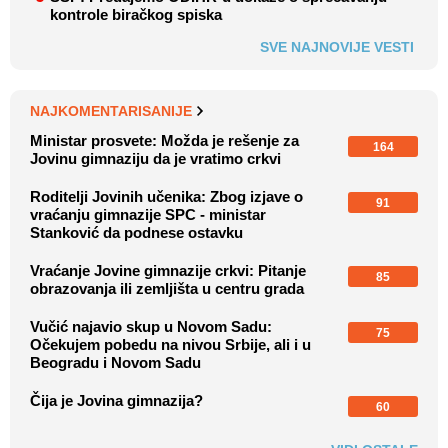
kontrole biračkog spiska
SVE NAJNOVIJE VESTI
NAJKOMENTARISANIJE
Ministar prosvete: Možda je rešenje za
164
Jovinu gimnaziju da je vratimo crkvi
Roditelji Jovinih učenika: Zbog izjave o
91
vraćanju gimnazije SPC - ministar
Stanković da podnese ostavku
Vraćanje Jovine gimnazije crkvi: Pitanje
85
obrazovanja ili zemljišta u centru grada
Vučić najavio skup u Novom Sadu:
75
Očekujem pobedu na nivou Srbije, ali i u
Beogradu i Novom Sadu
Čija je Jovina gimnazija?
60