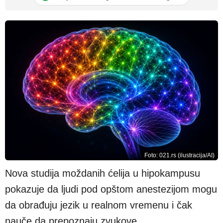
Foto: 021.rs (ilustracija/AI)
Nova studija moždanih ćelija u hipokampusu
pokazuje da ljudi pod opštom anestezijom mogu
da obrađuju jezik u realnom vremenu i čak
nauče da prepoznaju zvukove.