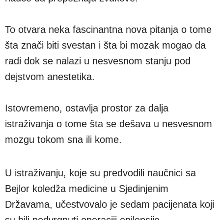
To otvara neka fascinantna nova pitanja o tome
šta znači biti svestan i šta bi mozak mogao da
radi dok se nalazi u nesvesnom stanju pod
dejstvom anestetika.
Istovremeno, ostavlja prostor za dalja
istraživanja o tome šta se dešava u nesvesnom
mozgu tokom sna ili kome.
U istraživanju, koje su predvodili naučnici sa
Bejlor koledža medicine u Sjedinjenim
Državama, učestvovalo je sedam pacijenata koji
su bili podvrgnuti operaciji epilepsije.