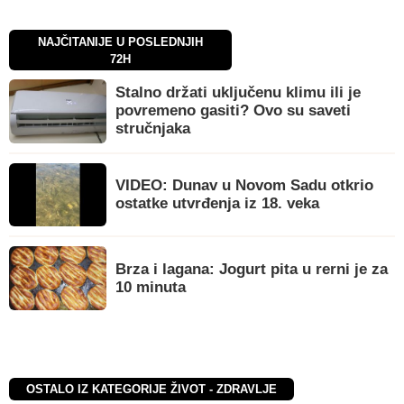
NAJČITANIJE U POSLEDNJIH
72H
Stalno držati uključenu klimu ili je
povremeno gasiti? Ovo su saveti
stručnjaka
VIDEO: Dunav u Novom Sadu otkrio
ostatke utvrđenja iz 18. veka
Brza i lagana: Jogurt pita u rerni je za
10 minuta
OSTALO IZ KATEGORIJE ŽIVOT - ZDRAVLJE