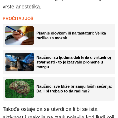
vrste anestetika.
PROČITAJ JOŠ
Pisanje olovkom ili na tastaturi: Velika
razlika za mozak
Naučnici su ljudima dali krila u virtuelnoj
stvarnosti - to je izazvalo promene u
mozgu
Naučnici sve bliže brisanju loših sećanja:
Da li bi trebalo to da radimo?
Takođe ostaje da se utvrdi da li bi se ista
aktivnost i reakcija na zvuk pojavile kod ljudi koji