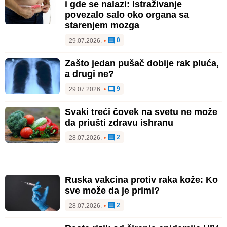
i gde se nalazi: Istraživanje
povezalo salo oko organa sa
starenjem mozga
0
29.07.2026.
•
Zašto jedan pušač dobije rak pluća,
a drugi ne?
9
29.07.2026.
•
Svaki treći čovek na svetu ne može
da priušti zdravu ishranu
2
28.07.2026.
•
Ruska vakcina protiv raka kože: Ko
sve može da je primi?
2
28.07.2026.
•