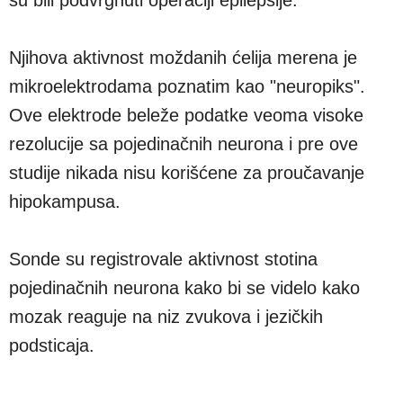
Njihova aktivnost moždanih ćelija merena je
mikroelektrodama poznatim kao "neuropiks".
Ove elektrode beleže podatke veoma visoke
rezolucije sa pojedinačnih neurona i pre ove
studije nikada nisu korišćene za proučavanje
hipokampusa.
Sonde su registrovale aktivnost stotina
pojedinačnih neurona kako bi se videlo kako
mozak reaguje na niz zvukova i jezičkih
podsticaja.