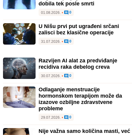
dobila tek posle smrti
0
01.08.2026.
•
U Nišu prvi put ugrađeni srčani
zalisci bez klasične operacije
0
31.07.2026.
•
Razvijen AI alat za predviđanje
recidiva raka debelog creva
0
30.07.2026.
•
Odlaganje menstruacije
hormonskom terapijom može da
izazove ozbiljne zdravstvene
probleme
0
29.07.2026.
•
Nije važna samo količina masti, već