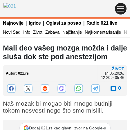
Najnovije
|
Igrice
|
Oglasi za posao
|
Radio 021 live
Novi Sad
Info
Život
Zabava
Najčitanije
Najkomentarisanije
Naj
Mali deo vašeg mozga možda i dalje
sluša dok ste pod anestezijom
ŽIVOT
Autor
:
021.rs
14.06.2026.
12:20 > 05:46
0
Naš mozak bi mogao biti mnogo budniji
tokom nesvesti nego što smo mislili.
Dodaj 021.rs kao glavni izvor na Google-u