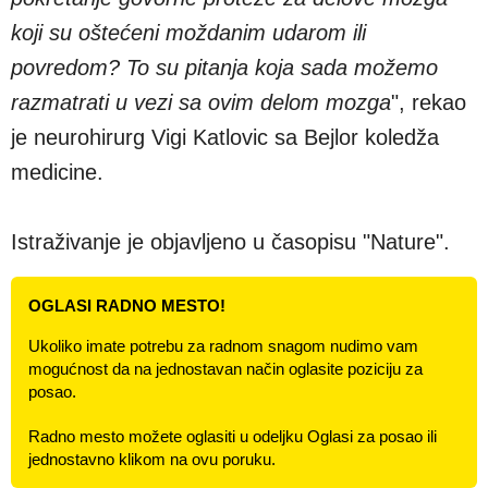
koji su oštećeni moždanim udarom ili
povredom? To su pitanja koja sada možemo
razmatrati u vezi sa ovim delom mozga
", rekao
je neurohirurg Vigi Katlovic sa Bejlor koledža
medicine.
Istraživanje je objavljeno u časopisu "Nature".
OGLASI RADNO MESTO!
Ukoliko imate potrebu za radnom snagom nudimo vam
mogućnost da na jednostavan način oglasite poziciju za
posao.
Radno mesto možete oglasiti u odeljku Oglasi za posao ili
jednostavno klikom na ovu poruku.