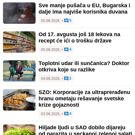
Sve manje pušača u EU, Bugarska i
dalje ima najviše korisnika duvana
5
05.08.2026.
•
Od 17. avgusta još 18 lekova na
recept će ići o trošku države
4
05.08.2026.
•
Toplotni udar ili sunčanica? Doktor
otkriva koje su razlike
2
04.08.2026.
•
SZO: Korporacije za ultraprerađenu
hranu ometaju rešavanje svetske
krize gojaznosti
4
02.08.2026.
•
Hiljade ljudi u SAD dobilo dijareju
od parazita u seckanoj zelenoj salati