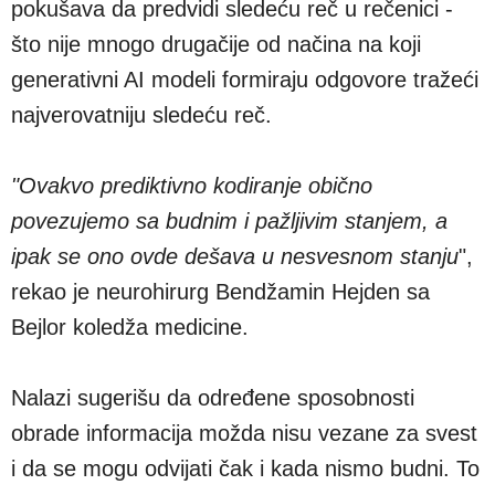
pokušava da predvidi sledeću reč u rečenici -
što nije mnogo drugačije od načina na koji
generativni AI modeli formiraju odgovore tražeći
najverovatniju sledeću reč.
"Ovakvo prediktivno kodiranje obično
povezujemo sa budnim i pažljivim stanjem, a
ipak se ono ovde dešava u nesvesnom stanju
",
rekao je neurohirurg Bendžamin Hejden sa
Bejlor koledža medicine.
Nalazi sugerišu da određene sposobnosti
obrade informacija možda nisu vezane za svest
i da se mogu odvijati čak i kada nismo budni. To