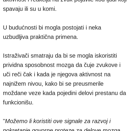
spavaju ili su u komi.
U budućnosti bi mogla postojati i neka
uzbudljiva praktična primena.
Istraživači smatraju da bi se mogla iskoristiti
prividna sposobnost mozga da čuje zvukove i
uči reči čak i kada je njegova aktivnost na
najnižem nivou, kako bi se preusmerile
moždane veze kada pojedini delovi prestanu da
funkcionišu.
"
Možemo li koristiti ove signale za razvoj i
pokretanje govorne proteze za delove mozga