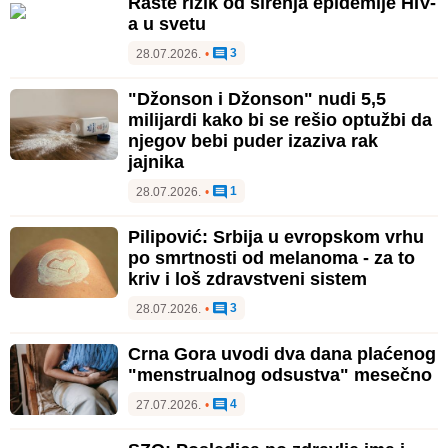
Raste rizik od širenja epidemije HIV-
a u svetu
3
28.07.2026.
•
"Džonson i Džonson" nudi 5,5
milijardi kako bi se rešio optužbi da
njegov bebi puder izaziva rak
jajnika
1
28.07.2026.
•
Pilipović: Srbija u evropskom vrhu
po smrtnosti od melanoma - za to
kriv i loš zdravstveni sistem
3
28.07.2026.
•
Crna Gora uvodi dva dana plaćenog
"menstrualnog odsustva" mesečno
4
27.07.2026.
•