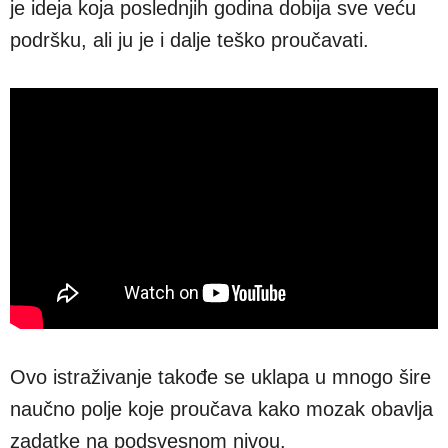
je ideja koja poslednjih godina dobija sve veću
podršku, ali ju je i dalje teško proučavati.
Ovo istraživanje takođe se uklapa u mnogo šire
naučno polje koje proučava kako mozak obavlja
zadatke na podsvesnom nivou.