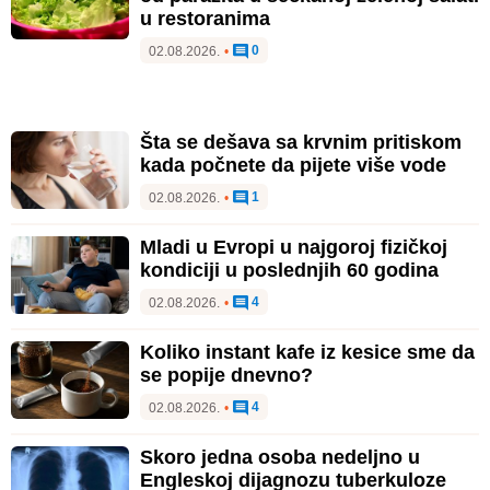
u restoranima
0
02.08.2026.
•
Šta se dešava sa krvnim pritiskom
kada počnete da pijete više vode
1
02.08.2026.
•
Mladi u Evropi u najgoroj fizičkoj
kondiciji u poslednjih 60 godina
4
02.08.2026.
•
Koliko instant kafe iz kesice sme da
se popije dnevno?
4
02.08.2026.
•
Skoro jedna osoba nedeljno u
Engleskoj dijagnozu tuberkuloze