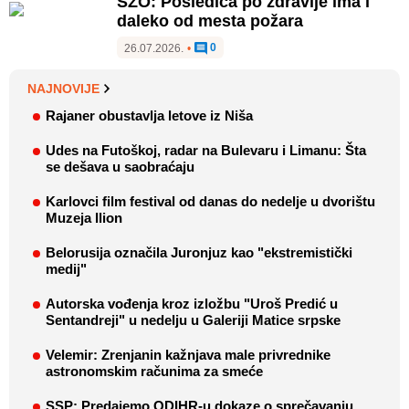
SZO: Posledica po zdravlje ima i
daleko od mesta požara
0
26.07.2026.
•
NAJNOVIJE
Rajaner obustavlja letove iz Niša
Udes na Futoškoj, radar na Bulevaru i Limanu: Šta
se dešava u saobraćaju
Karlovci film festival od danas do nedelje u dvorištu
Muzeja Ilion
Belorusija označila Juronjuz kao "ekstremistički
medij"
Autorska vođenja kroz izložbu "Uroš Predić u
Sentandreji" u nedelju u Galeriji Matice srpske
Velemir: Zrenjanin kažnjava male privrednike
astronomskim računima za smeće
SSP: Predajemo ODIHR-u dokaze o sprečavanju