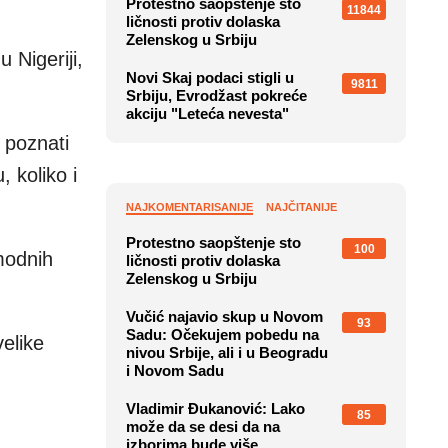
Protestno saopštenje sto
11844
ličnosti protiv dolaska
Zelenskog u Srbiju
 Nigeriji,
Novi Skaj podaci stigli u
9811
Srbiju, Evrodžast pokreće
akciju "Leteća nevesta"
e poznati
 koliko i
NAJKOMENTARISANIJE
NAJČITANIJE
Protestno saopštenje sto
100
modnih
ličnosti protiv dolaska
Zelenskog u Srbiju
Vučić najavio skup u Novom
93
Sadu: Očekujem pobedu na
elike
nivou Srbije, ali i u Beogradu
i Novom Sadu
Vladimir Đukanović: Lako
85
može da se desi da na
izborima bude više