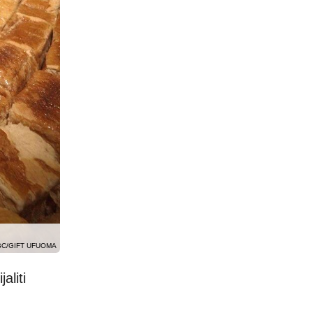
BC/GIFT UFUOMA
aliti