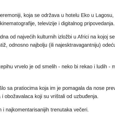
ceremoniji, koja se održava u hotelu Eko u Lagosu, u
kinematografije, televizije i digitalnog pripovedanja.
dna od najvećih kulturnih izložbi u Africi na kojoj s
ž, odnosno najbolju (ili najesktravagantniju) odeću,
ihu vrvelo je od smelih - neko bi rekao i ludih - 
ušlo sa pratiocima koja im je pomagala da nose prev
 i obožavalaca koji su vrištali od uzbuđenja.
h i najkomentarisanijih trenutaka večeri.