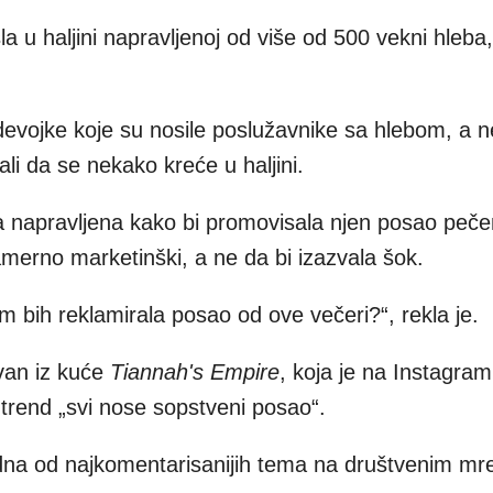
a u haljini napravljenoj od više od 500 vekni hleba,
 devojke koje su nosile poslužavnike sa hlebom, a n
ali da se nekako kreće u haljini.
na napravljena kako bi promovisala njen posao peče
 namerno marketinški, a ne da bi izazvala šok.
m bih reklamirala posao od ove večeri?“, rekla je.
avan iz kuće
Tiannah's Empire
, koja je na Instagra
trend „svi nose sopstveni posao“.
edna od najkomentarisanijih tema na društvenim m