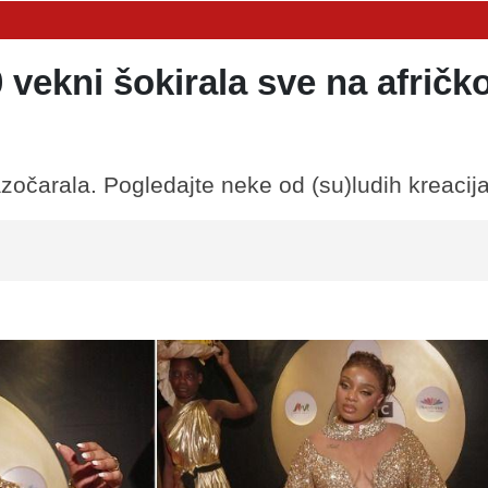
 vekni šokirala sve na afričko
azočarala. Pogledajte neke od (su)ludih kreacija