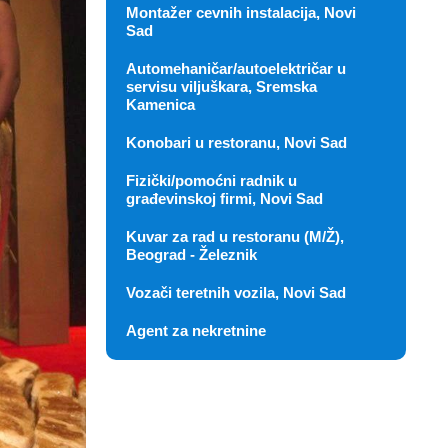
Montažer cevnih instalacija, Novi
Sad
Automehaničar/autoelektričar u
servisu viljuškara, Sremska
Kamenica
Konobari u restoranu, Novi Sad
Fizički/pomoćni radnik u
građevinskoj firmi, Novi Sad
Kuvar za rad u restoranu (M/Ž),
Beograd - Železnik
Vozači teretnih vozila, Novi Sad
Agent za nekretnine