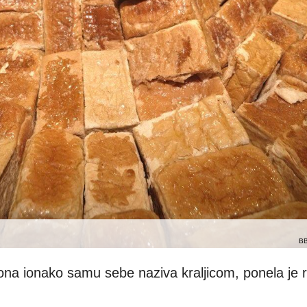
B
 ona ionako samu sebe naziva kraljicom, ponela je rij