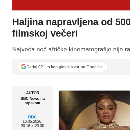
Haljina napravljena od 500
filmskoj večeri
Najveća noć afričke kinematografije nije r
Dodaj 021.rs kao glavni izvor na Google-u
AUTOR
BBC News na
srpskom
BBC
10.05.2026.
20:16 > 20:30