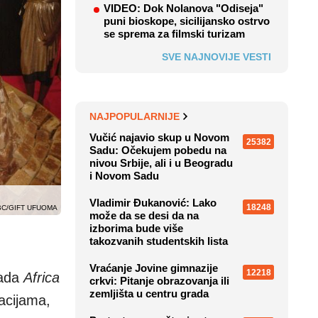
VIDEO: Dok Nolanova "Odiseja"
puni bioskope, sicilijansko ostrvo
se sprema za filmski turizam
SVE NAJNOVIJE VESTI
NAJPOPULARNIJE
Vučić najavio skup u Novom
25382
Sadu: Očekujem pobedu na
nivou Srbije, ali i u Beogradu
i Novom Sadu
Vladimir Đukanović: Lako
18248
BC/GIFT UFUOMA
može da se desi da na
izborima bude više
takozvanih studentskih lista
Vraćanje Jovine gimnazije
12218
rada
Africa
crkvi: Pitanje obrazovanja ili
zemljišta u centru grada
acijama,