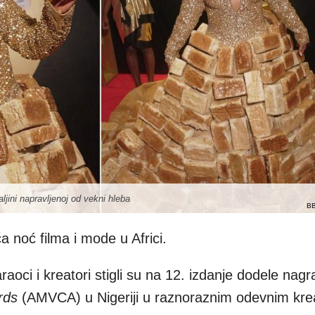
haljini napravljenoj od vekni hleba
B
 noć filma i mode u Africi.
araoci i kreatori stigli su na 12. izdanje dodele nag
rds
(AMVCA) u Nigeriji u raznoraznim odevnim kre