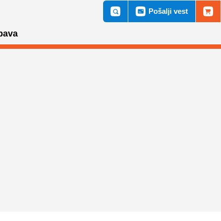
Pošalji vest
bava