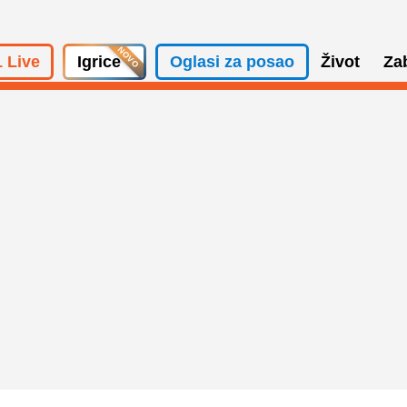
 Live
Igrice
Oglasi za posao
Život
Za