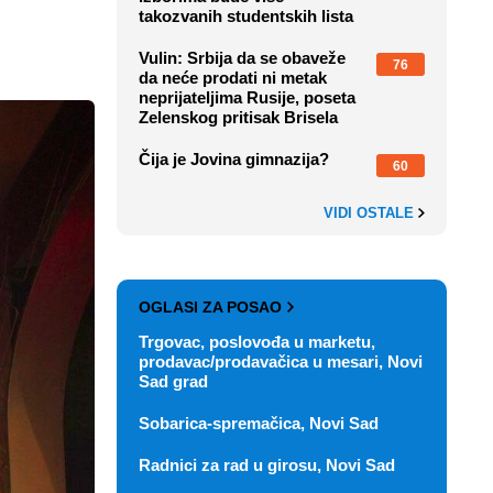
takozvanih studentskih lista
Vulin: Srbija da se obaveže
76
da neće prodati ni metak
neprijateljima Rusije, poseta
Zelenskog pritisak Brisela
Čija je Jovina gimnazija?
60
VIDI OSTALE
OGLASI ZA POSAO
Trgovac, poslovođa u marketu,
prodavac/prodavačica u mesari, Novi
Sad grad
Sobarica-spremačica, Novi Sad
Radnici za rad u girosu, Novi Sad