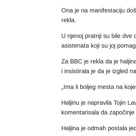
Ona je na manifestaciju došl
rekla.
U njenoj pratnji su bile dve
asistenata koji su joj pomag
Za BBC je rekla da je halji
i insistirala je da je izgled
„Ima li boljeg mesta na koje
Haljinu je napravila Tojin L
komentarisala da započinje 
Haljina je odmah postala j