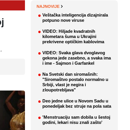
NAJNOVIJE
Veštačka inteligencija dizajnirala
j
potpuno nove viruse
VIDEO: Hiljade kvadratnih
kilometara šuma u Ukrajini
prekrivene optičkim kablovima
.
VIDEO: Svaka glava dvoglavog
gekona jede zasebno, a svaka ima
i ime - Sajmon i Garfankel
Na Svetski dan siromašnih:
"Siromaštvo postalo normalno u
Srbiji, vlast je negira i
zloupotrebljava"
Deo jedne ulice u Novom Sadu u
ponedeljak bez struje na pola sata
'Menstruaciju sam dobila u šestoj
godini, lekari nisu znali zašto'