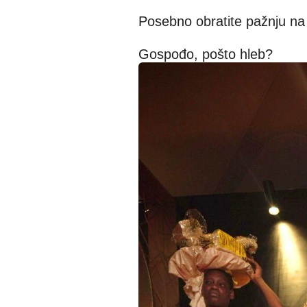
Posebno obratite pažnju na
Gospođo, pošto hleb?