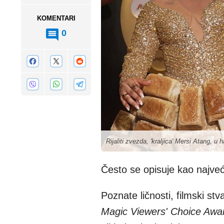
KOMENTARI
0
Rijaliti zvezda, 'kraljica' Mersi Atang, u 
Često se opisuje kao najveća
Poznate ličnosti, filmski stv
Magic Viewers' Choice Awa