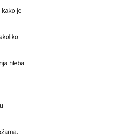
 kako je
ekoliko
nja hleba
mu
režama.