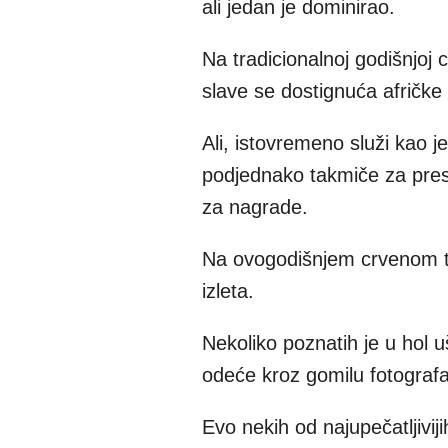
ali jedan je dominirao.
Na tradicionalnoj godišnjoj 
slave se dostignuća afričke 
Ali, istovremeno služi kao je
podjednako takmiče za presti
za nagrade.
Na ovogodišnjem crvenom tep
izleta.
Nekoliko poznatih je u hol 
odeće kroz gomilu fotografa
Evo nekih od najupečatljiviji