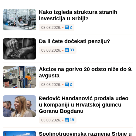
Kako izgleda struktura stranih
investicija u Srbiji?
2
03.08.2026.
•
Da li ćete dočekati penziju?
33
03.08.2026.
•
Akcize na gorivo 20 odsto niže do 9.
avgusta
2
03.08.2026.
•
Đedović Handanović prodala udeo
u kompaniji u Hrvatskoj glumcu
Goranu Bogdanu
19
03.08.2026.
•
Spoljnotrgovinska razmena Srbije u