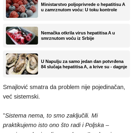
Ministarstvo poljoprivrede o hepatitisu A
u zamrznutom voću: U toku kontrole
Nemačka otkrila virus hepatitisa A u
smrznutom voću iz Srbije
U Napulju za samo jedan dan potvrđena
84 slučaja hepatitisa A, a krive su - dagnje
Smajlović smatra da problem nije pojedinačan,
već sistemski.
"
Sistema nema, to smo zaključili. Mi
praktikujemo isto ono što radi i Poljska –