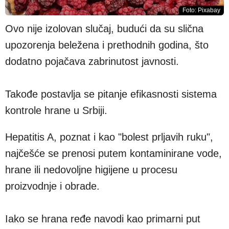
Foto: Pixabay
Ovo nije izolovan slučaj, budući da su slična
upozorenja beležena i prethodnih godina, što
dodatno pojačava zabrinutost javnosti.
Takođe postavlja se pitanje efikasnosti sistema
kontrole hrane u Srbiji.
Hepatitis A, poznat i kao "bolest prljavih ruku",
najčešće se prenosi putem kontaminirane vode,
hrane ili nedovoljne higijene u procesu
proizvodnje i obrade.
Iako se hrana ređe navodi kao primarni put