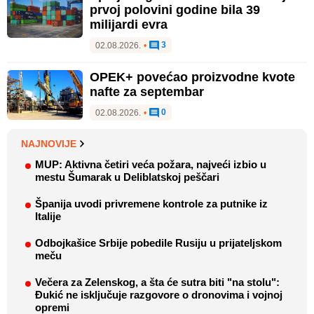
prvoj polovini godine bila 39
milijardi evra
3
02.08.2026.
•
OPEK+ povećao proizvodne kvote
nafte za septembar
0
02.08.2026.
•
NAJNOVIJE
MUP: Aktivna četiri veća požara, najveći izbio u
mestu Šumarak u Deliblatskoj peščari
Španija uvodi privremene kontrole za putnike iz
Italije
Odbojkašice Srbije pobedile Rusiju u prijateljskom
meču
Večera za Zelenskog, a šta će sutra biti "na stolu":
Đukić ne isključuje razgovore o dronovima i vojnoj
opremi