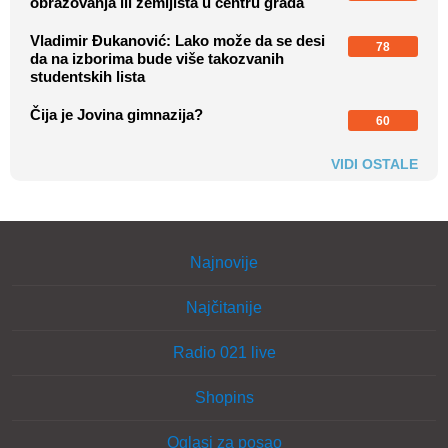
obrazovanja ili zemljišta u centru grada
Vladimir Đukanović: Lako može da se desi
78
da na izborima bude više takozvanih
studentskih lista
Čija je Jovina gimnazija?
60
VIDI OSTALE
Najnovije
Najčitanije
Radio 021 live
Shopins
Oglasi za posao