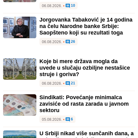
10
06.08.2026.
•
Jorgovanka Tabaković je 14 godina
na čelu Narodne banke Srbije:
Saopšteno koji su rezultati toga
26
06.08.2026.
•
Koje bi mere država mogla da
uvede u slučaju ozbiljne nestašice
struje i goriva?
21
06.08.2026.
•
Sindikati: Povećanje minimalca
zavisiće od rasta zarada u javnom
sektoru
6
05.08.2026.
•
U Srbiji nikad više sunčanih dana, a