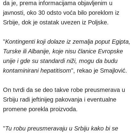
da je, prema informacijama objavljenim u
javnosti, oko 30 odsto voća bilo poreklom iz
Srbije, dok je ostatak uvezen iz Poljske.
"
Kontingenti koji dolaze iz zemalja poput Egipta,
Turske ili Albanije, koje nisu članice Evropske
unije i gde su standardi niži, mogu da budu
kontaminirani hepatitisom
", rekao je Smajlović.
On tvrdi da se deo takve robe preusmerava u
Srbiju radi jeftinijeg pakovanja i eventualne
promene porekla proizvoda.
"
Tu robu preusmeravaju u Srbiju kako bi se