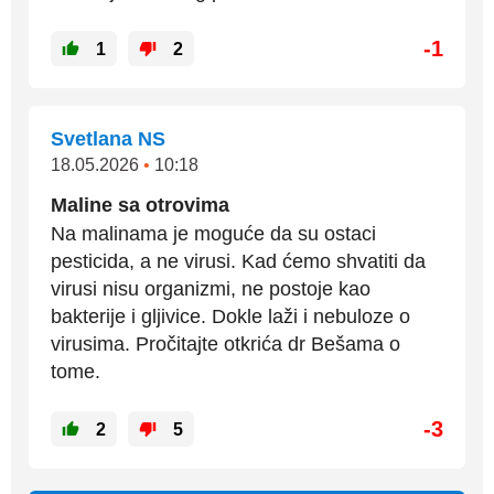
-1
1
2
Svetlana NS
18.05.2026
•
10:18
Maline sa otrovima
Na malinama je moguće da su ostaci
pesticida, a ne virusi. Kad ćemo shvatiti da
virusi nisu organizmi, ne postoje kao
bakterije i gljivice. Dokle laži i nebuloze o
virusima. Pročitajte otkrića dr Bešama o
tome.
-3
2
5