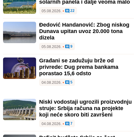
solarnih panela i dalje veoma malo
22
05.08.2026.
•
Đedović Handanović: Zbog niskog
Dunava upitan uvoz 20.000 tona
dizela
9
05.08.2026.
•
Građani se zadužuju brže od
privrede: Dug prema bankama
porastao 15,6 odsto
5
04.08.2026.
•
Niski vodostaji ugrozili proizvodnju
struje: Srbija računa na projekte
koji neće skoro biti završeni
7
04.08.2026.
•