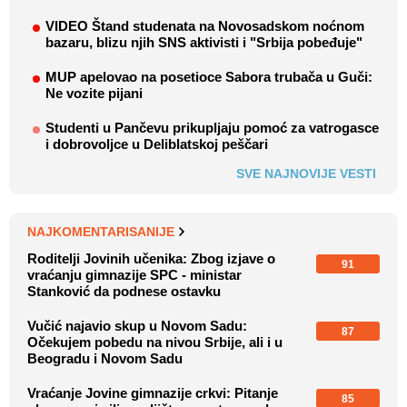
VIDEO Štand studenata na Novosadskom noćnom
bazaru, blizu njih SNS aktivisti i "Srbija pobeđuje"
MUP apelovao na posetioce Sabora trubača u Guči:
Ne vozite pijani
Studenti u Pančevu prikupljaju pomoć za vatrogasce
i dobrovoljce u Deliblatskoj peščari
SVE NAJNOVIJE VESTI
NAJKOMENTARISANIJE
Roditelji Jovinih učenika: Zbog izjave o
91
vraćanju gimnazije SPC - ministar
Stanković da podnese ostavku
Vučić najavio skup u Novom Sadu:
87
Očekujem pobedu na nivou Srbije, ali i u
Beogradu i Novom Sadu
Vraćanje Jovine gimnazije crkvi: Pitanje
85