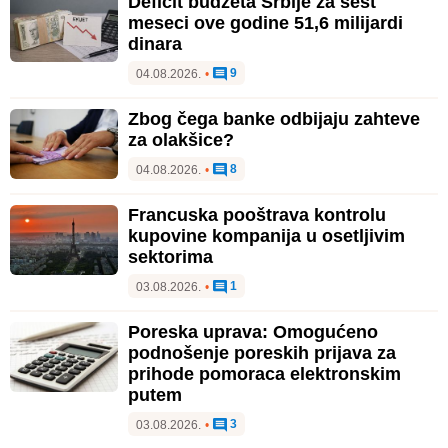
Deficit budžeta Srbije za šest
meseci ove godine 51,6 milijardi
dinara
9
04.08.2026.
•
Zbog čega banke odbijaju zahteve
za olakšice?
8
04.08.2026.
•
Francuska pooštrava kontrolu
kupovine kompanija u osetljivim
sektorima
1
03.08.2026.
•
Poreska uprava: Omogućeno
podnošenje poreskih prijava za
prihode pomoraca elektronskim
putem
3
03.08.2026.
•