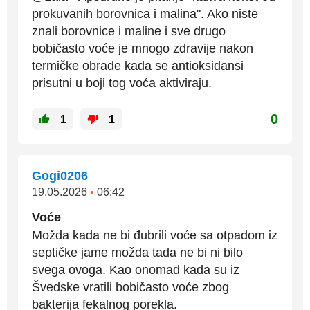
prokuvanih borovnica i malina". Ako niste
znali borovnice i maline i sve drugo
bobičasto voće je mnogo zdravije nakon
termičke obrade kada se antioksidansi
prisutni u boji tog voća aktiviraju.
0
1
1
Gogi0206
19.05.2026
•
06:42
Voće
Možda kada ne bi đubrili voće sa otpadom iz
septičke jame možda tada ne bi ni bilo
svega ovoga. Kao onomad kada su iz
Švedske vratili bobičasto voće zbog
bakterija fekalnog porekla.