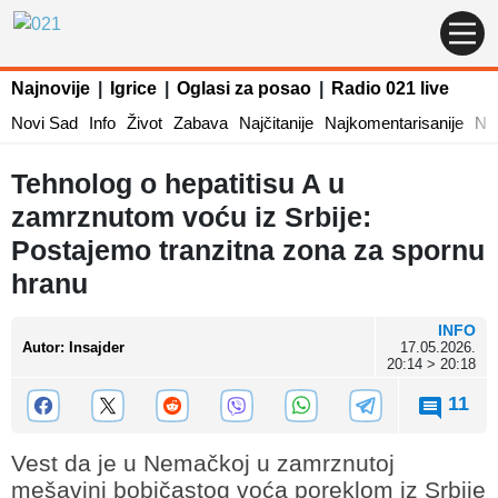
Najnovije
|
Igrice
|
Oglasi za posao
|
Radio 021 live
Novi Sad
Info
Život
Zabava
Najčitanije
Najkomentarisanije
Naj
Tehnolog o hepatitisu A u
zamrznutom voću iz Srbije:
Postajemo tranzitna zona za spornu
hranu
INFO
Autor
:
Insajder
17.05.2026.
20:14 > 20:18
11
Vest da je u Nemačkoj u zamrznutoj
mešavini bobičastog voća poreklom iz Srbije