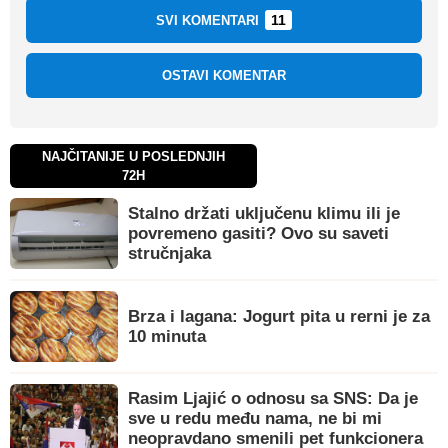
11
SVI KOMENTARI
OSTAVI KOMENTAR
NAJČITANIJE U POSLEDNJIH
72H
Stalno držati uključenu klimu ili je
povremeno gasiti? Ovo su saveti
stručnjaka
Brza i lagana: Jogurt pita u rerni je za
10 minuta
Rasim Ljajić o odnosu sa SNS: Da je
sve u redu među nama, ne bi mi
neopravdano smenili pet funkcionera