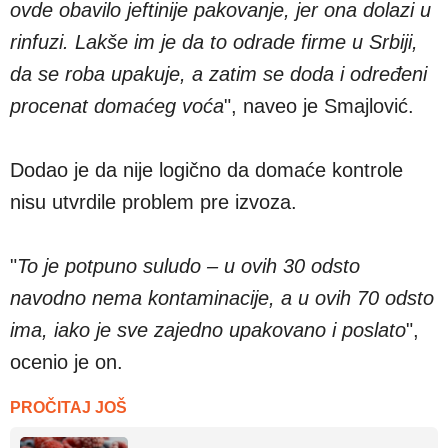
ovde obavilo jeftinije pakovanje, jer ona dolazi u
rinfuzi. Lakše im je da to odrade firme u Srbiji,
da se roba upakuje, a zatim se doda i određeni
procenat domaćeg voća
", naveo je Smajlović.
Dodao je da nije logično da domaće kontrole
nisu utvrdile problem pre izvoza.
"
To je potpuno suludo – u ovih 30 odsto
navodno nema kontaminacije, a u ovih 70 odsto
ima, iako je sve zajedno upakovano i poslato
",
ocenio je on.
PROČITAJ JOŠ