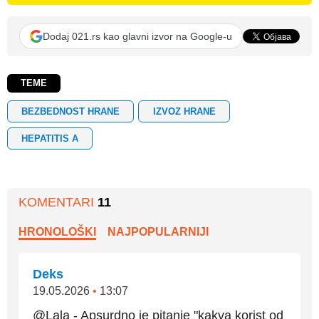
Dodaj 021.rs kao glavni izvor na Google-u
TEME
BEZBEDNOST HRANE
IZVOZ HRANE
HEPATITIS A
KOMENTARI
11
HRONOLOŠKI
NAJPOPULARNIJI
Deks
19.05.2026
•
13:07
@Lala - Apsurdno je pitanje "kakva korist od