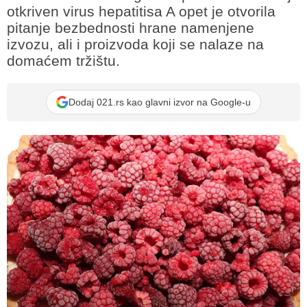
otkriven virus hepatitisa A opet je otvorila
pitanje bezbednosti hrane namenjene
izvozu, ali i proizvoda koji se nalaze na
domaćem tržištu.
Dodaj 021.rs kao glavni izvor na Google-u