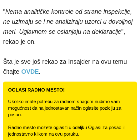
"
Nema analitičke kontrole od strane inspekcije,
ne uzimaju se i ne analiziraju uzorci u dovoljnoj
meri. Uglavnom se oslanjaju na deklaracije
",
rekao je on.
Šta je sve još rekao za Insajder na ovu temu
čitajte
OVDE
.
OGLASI RADNO MESTO!
Ukoliko imate potrebu za radnom snagom nudimo vam
mogućnost da na jednostavan način oglasite poziciju za
posao.
Radno mesto možete oglasiti u odeljku Oglasi za posao ili
jednostavno klikom na ovu poruku.