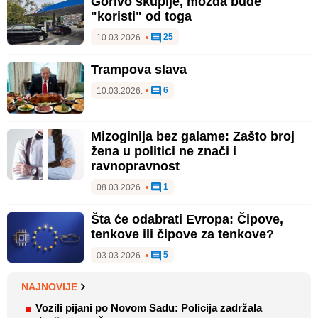
Gorivo skuplje, možda bude
"koristi" od toga
25
10.03.2026.
•
Trampova slava
6
10.03.2026.
•
Mizoginija bez galame: Zašto broj
žena u politici ne znači i
ravnopravnost
1
08.03.2026.
•
Šta će odabrati Evropa: Čipove,
tenkove ili čipove za tenkove?
5
03.03.2026.
•
NAJNOVIJE
Vozili pijani po Novom Sadu: Policija zadržala