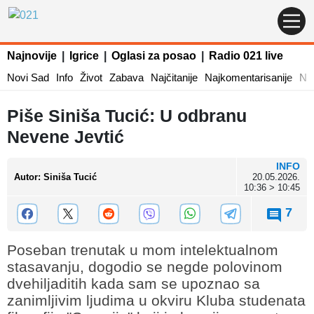
Najnovije
|
Igrice
|
Oglasi za posao
|
Radio 021 live
Novi Sad
Info
Život
Zabava
Najčitanije
Najkomentarisanije
Naj
Piše Siniša Tucić: U odbranu
Nevene Jevtić
INFO
Autor
:
Siniša Tucić
20.05.2026.
10:36 > 10:45
7
Poseban trenutak u mom intelektualnom
stasavanju, dogodio se negde polovinom
dvehiljaditih kada sam se upoznao sa
zanimljivim ljudima u okviru Kluba studenata