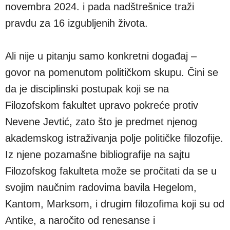
novembra 2024. i pada nadštrešnice traži
pravdu za 16 izgubljenih života.
Ali nije u pitanju samo konkretni događaj –
govor na pomenutom političkom skupu. Čini se
da je disciplinski postupak koji se na
Filozofskom fakultet upravo pokreće protiv
Nevene Jevtić, zato što je predmet njenog
akademskog istraživanja polje političke filozofije.
Iz njene pozamašne bibliografije na sajtu
Filozofskog fakulteta može se pročitati da se u
svojim naučnim radovima bavila Hegelom,
Kantom, Marksom, i drugim filozofima koji su od
Antike, a naročito od renesanse i