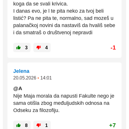
koga da se svali krivica.
I danas evo, je l te pita neko za tvoj beli
listić? Pa ne pita te, normalno, sad mozeš u
palanačkoj novini da nastaviš da hvališ sebe
i da smatraš o društvenoj nepravdi
-1
3
4
Jelena
20.05.2026
•
14:01
@A
Nije Maja morala da napusti Fakulte nego je
sama otišla zbog međuljudskih odnosa na
Odseku za filozofiju.
+7
8
1