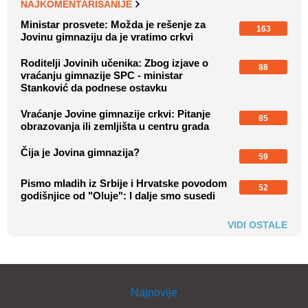
NAJKOMENTARISANIJE
Ministar prosvete: Možda je rešenje za
163
Jovinu gimnaziju da je vratimo crkvi
Roditelji Jovinih učenika: Zbog izjave o
88
vraćanju gimnazije SPC - ministar
Stanković da podnese ostavku
Vraćanje Jovine gimnazije crkvi: Pitanje
85
obrazovanja ili zemljišta u centru grada
Čija je Jovina gimnazija?
59
Pismo mladih iz Srbije i Hrvatske povodom
52
godišnjice od "Oluje": I dalje smo susedi
VIDI OSTALE
Najnovije