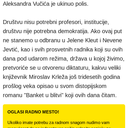
Aleksandra Vučića je ukinuo polis.
Društvu nisu potrebni profesori, institucije,
društvu nije potrebna demokratija. Ako ovaj put
ne stanemo u odbranu u Jelene Kleut i Nevene
Jevtić, kao i svih prosvetnih radnika koji su ovih
dana pod udarom režima, država u kojoj živimo,
pretvoriće se u otvorenu diktaturu, kakvu veliki
književnik Miroslav Krleža još tridesetih godina
prošlog veka opisao u svom distopijskom
romanu "Banket u blitvi" koji ovih dana čitam.
OGLASI RADNO MESTO!
Ukoliko imate potrebu za radnom snagom nudimo vam