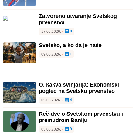
Zatvoreno otvaranje Svetskog
prvenstva
0
17.06.2026.
•
Svetsko, a ko da je naše
1
09.06.2026.
•
O, kakva svinjarija: Ekonomski
pogled na Svetsko prvenstvo
4
05.06.2026.
•
Reč-dve o Svetskom prvenstvu i
premudrom Đaniju
9
03.06.2026.
•