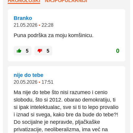
HRONOLOŠKI
NAJPOPULARNIJI
Branko
21.05.2026
•
22:28
Puna podrška za moju komšinicu.
0
5
5
nije do tebe
20.05.2026
•
17:51
Ma nije do tebe što nisi razumeo i cenio
slobodu, što si 2012. obarao demokratiju, ti
si ipak intelektualac, sve si ti to lepo provalio
i iznad si svega, kako bre da bude do tebe?!
Do socijalne je nepravde, pljačkaške
privatizacije, neoliberalizma, ima već na