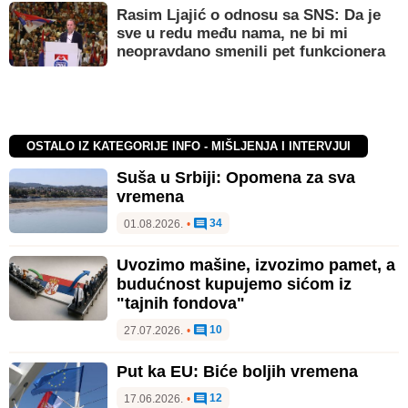
Rasim Ljajić o odnosu sa SNS: Da je
sve u redu među nama, ne bi mi
neopravdano smenili pet funkcionera
OSTALO IZ KATEGORIJE INFO - MIŠLJENJA I INTERVJUI
Suša u Srbiji: Opomena za sva
vremena
34
01.08.2026.
•
Uvozimo mašine, izvozimo pamet, a
budućnost kupujemo sićom iz
"tajnih fondova"
10
27.07.2026.
•
Put ka EU: Biće boljih vremena
12
17.06.2026.
•