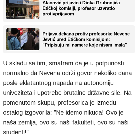
Alanović prijavio i Dinka Gruhonjića
Etičkoj komisiji, profesor uzvratio
protivprijavom
Prijava dekana protiv profesorke Nevene
Jevtić pred Etičkom komisijom:
"Pripisuju mi namere koje nisam imala"
U skladu sa tim, smatram da je u potpunosti
normalno da Nevena održi govor nekoliko dana
posle eklatantnog napada na autonomiju
univeziteta i upotrebe brutalne državne sile. Na
pomenutom skupu, profesorica je između
ostalog izgovorila: "Ne idemo nikuda! Ovo je
naša zemlja, ovo su naši fakulteti, ovo su naši
studenti!"