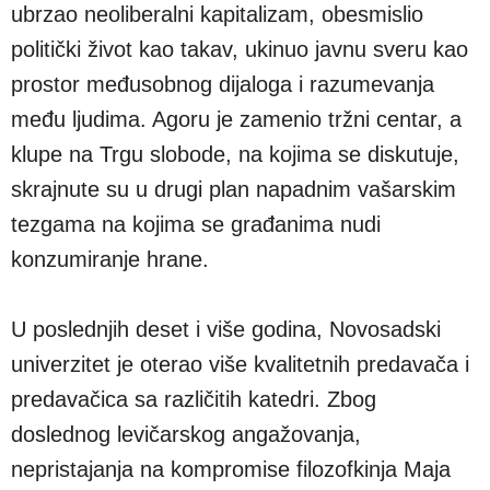
ubrzao neoliberalni kapitalizam, obesmislio
politički život kao takav, ukinuo javnu sveru kao
prostor međusobnog dijaloga i razumevanja
među ljudima. Agoru je zamenio tržni centar, a
klupe na Trgu slobode, na kojima se diskutuje,
skrajnute su u drugi plan napadnim vašarskim
tezgama na kojima se građanima nudi
konzumiranje hrane.
U poslednjih deset i više godina, Novosadski
univerzitet je oterao više kvalitetnih predavača i
predavačica sa različitih katedri. Zbog
doslednog levičarskog angažovanja,
nepristajanja na kompromise filozofkinja Maja