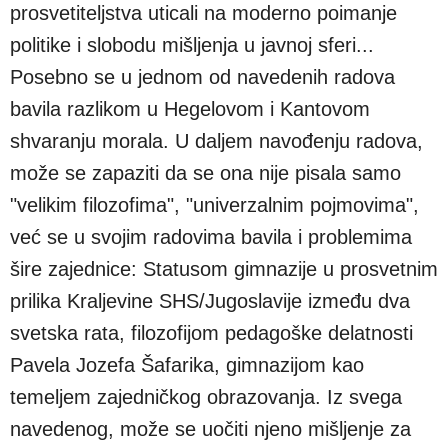
prosvetiteljstva uticali na moderno poimanje
politike i slobodu mišljenja u javnoj sferi...
Posebno se u jednom od navedenih radova
bavila razlikom u Hegelovom i Kantovom
shvaranju morala. U daljem navođenju radova,
može se zapaziti da se ona nije pisala samo
"velikim filozofima", "univerzalnim pojmovima",
već se u svojim radovima bavila i problemima
šire zajednice: Statusom gimnazije u prosvetnim
prilika Kraljevine SHS/Jugoslavije između dva
svetska rata, filozofijom pedagoške delatnosti
Pavela Jozefa Šafarika, gimnazijom kao
temeljem zajedničkog obrazovanja. Iz svega
navedenog, može se uočiti njeno mišljenje za