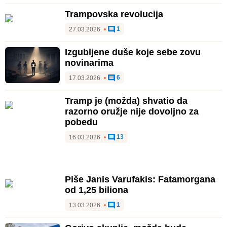
Trampovska revolucija
1
27.03.2026.
•
Izgubljene duše koje sebe zovu
novinarima
6
17.03.2026.
•
Tramp je (možda) shvatio da
razorno oružje nije dovoljno za
pobedu
13
16.03.2026.
•
Piše Janis Varufakis: Fatamorgana
od 1,25 biliona
1
13.03.2026.
•