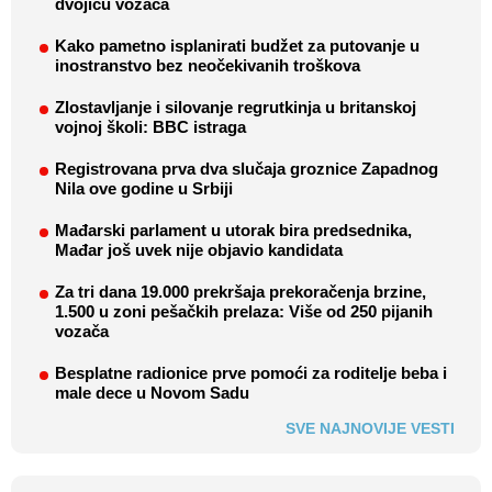
dvojicu vozača
Kako pametno isplanirati budžet za putovanje u
inostranstvo bez neočekivanih troškova
Zlostavljanje i silovanje regrutkinja u britanskoj
vojnoj školi: BBC istraga
Registrovana prva dva slučaja groznice Zapadnog
Nila ove godine u Srbiji
Mađarski parlament u utorak bira predsednika,
Mađar još uvek nije objavio kandidata
Za tri dana 19.000 prekršaja prekoračenja brzine,
1.500 u zoni pešačkih prelaza: Više od 250 pijanih
vozača
Besplatne radionice prve pomoći za roditelje beba i
male dece u Novom Sadu
SVE NAJNOVIJE VESTI