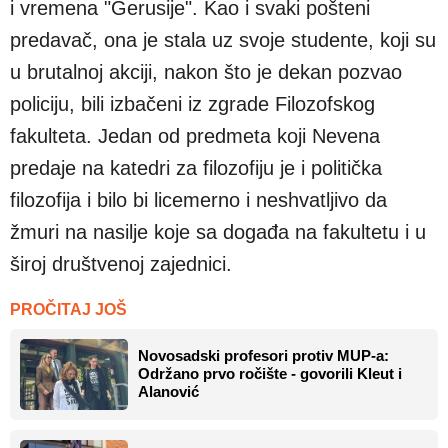
i vremena "Gerusije". Kao i svaki pošteni
predavač, ona je stala uz svoje studente, koji su
u brutalnoj akciji, nakon što je dekan pozvao
policiju, bili izbačeni iz zgrade Filozofskog
fakulteta. Jedan od predmeta koji Nevena
predaje na katedri za filozofiju je i politička
filozofija i bilo bi licemerno i neshvatljivo da
žmuri na nasilje koje sa događa na fakultetu i u
široj društvenoj zajednici.
PROČITAJ JOŠ
Novosadski profesori protiv MUP-a:
Održano prvo ročište - govorili Kleut i
Alanović