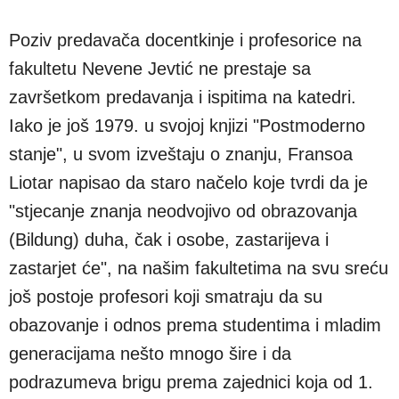
Poziv predavača docentkinje i profesorice na
fakultetu Nevene Jevtić ne prestaje sa
završetkom predavanja i ispitima na katedri.
Iako je još 1979. u svojoj knjizi "Postmoderno
stanje", u svom izveštaju o znanju, Fransoa
Liotar napisao da staro načelo koje tvrdi da je
"stjecanje znanja neodvojivo od obrazovanja
(Bildung) duha, čak i osobe, zastarijeva i
zastarjet će", na našim fakultetima na svu sreću
još postoje profesori koji smatraju da su
obazovanje i odnos prema studentima i mladim
generacijama nešto mnogo šire i da
podrazumeva brigu prema zajednici koja od 1.