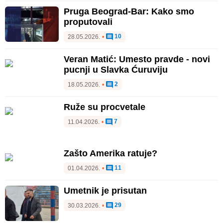
Pruga Beograd-Bar: Kako smo
proputovali
10
28.05.2026.
•
Veran Matić: Umesto pravde - novi
pucnji u Slavka Ćuruviju
2
18.05.2026.
•
Ruže su procvetale
7
11.04.2026.
•
Zašto Amerika ratuje?
11
01.04.2026.
•
Umetnik je prisutan
29
30.03.2026.
•