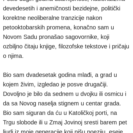
devedesetih i anemičnosti bezidejne, politički
korektne neoliberalne tranzicije nakon
petooktobarskih promena, konačno sam u
Novom Sadu pronašao sagovornike, koji
ozbiljno čitaju knjige, filozofske tekstove i pričaju
o njima.
Bio sam dvadesetak godina mlađi, a grad u
kojem živim, izgledao je posve drugačiji.
Dovoljno je bilo da sednem u dvojku ili osmicu i
da sa Novog naselja stignem u centar grada.
Bio sam siguran da ću u Katoličkoj porti, na
Trgu slobode ili u Zmaj Jovinoj sresti barem pet
ljudi iz moje generacije koji pišu poeziju, eseje,