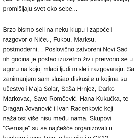
promišljaju svet oko sebe...
Brzo bismo seli na neku klupu i započeli
razgovor o Ničeu, Fukou, Marksu,
postmoderni… Poslovično zatvoreni Novi Sad
tih godina je postao izuzetno živ i pretvorio se u
agoru na kojoj mladi ljudi misle i razgovaraju. Sa
zanimanjem sam slušao diskusije u kojima su
učestvoli Maja Solar, Saša Hrnjez, Darko
Markovac, Savo Romčević, Hana Kukučka, te
Dragan Jovanović i Ivan Radenković koji
nažalost više nisu među nama. Skupovi
"Gerusije" su se najčešće organizovali u
bunkeru ispod Izbe, a kasnije i u CK13.