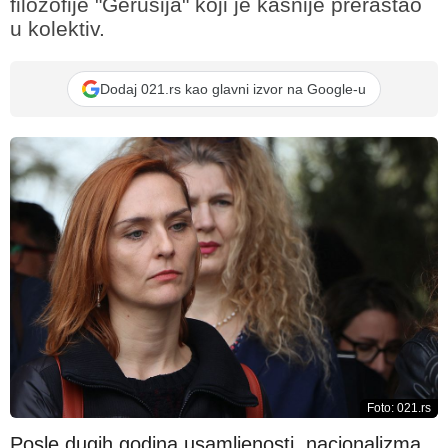
filozofije "Gerusija" koji je kasnije prerastao
u kolektiv.
Dodaj 021.rs kao glavni izvor na Google-u
Foto: 021.rs
Posle dugih godina usamljenosti, nacionalizma