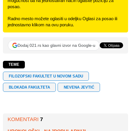
mogućnost da na jednostavan način oglasite poziciju za
posao.
Radno mesto možete oglasiti u odeljku Oglasi za posao ili
jednostavno klikom na ovu poruku.
Dodaj 021.rs kao glavni izvor na Google-u
TEME
FILOZOFSKI FAKULTET U NOVOM SADU
BLOKADA FAKULTETA
NEVENA JEVTIĆ
KOMENTARI
7