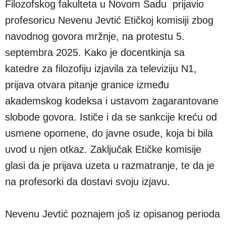
Filozofskog fakulteta u Novom Sadu prijavio
profesoricu Nevenu Jevtić Etičkoj komisiji zbog
navodnog govora mržnje, na protestu 5.
septembra 2025. Kako je docentkinja sa
katedre za filozofiju izjavila za televiziju N1,
prijava otvara pitanje granice između
akademskog kodeksa i ustavom zagarantovane
slobode govora. Ističe i da se sankcije kreću od
usmene opomene, do javne osude, koja bi bila
uvod u njen otkaz. Zaključak Etičke komisije
glasi da je prijava uzeta u razmatranje, te da je
na profesorki da dostavi svoju izjavu.
Nevenu Jevtić poznajem još iz opisanog perioda