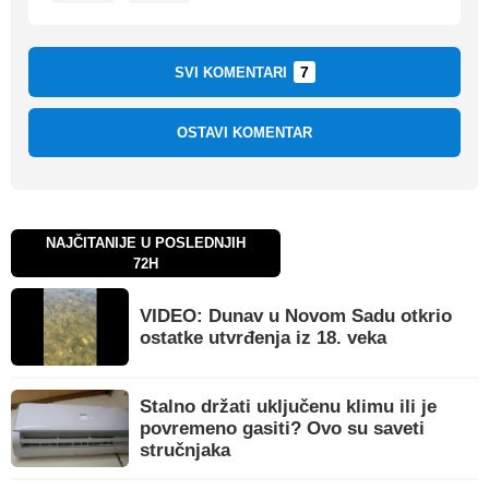
7
SVI KOMENTARI
OSTAVI KOMENTAR
NAJČITANIJE U POSLEDNJIH
72H
VIDEO: Dunav u Novom Sadu otkrio
ostatke utvrđenja iz 18. veka
Stalno držati uključenu klimu ili je
povremeno gasiti? Ovo su saveti
stručnjaka