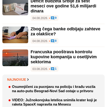
Deficit budžeta Srbije za šest
meseci ove godine 51,6 milijardi
dinara
9
04.08.2026.
•
Zbog čega banke odbijaju zahteve
za olakšice?
8
04.08.2026.
•
Francuska pooštrava kontrolu
kupovine kompanija u osetljivim
sektorima
1
03.08.2026.
•
NAJNOVIJE
Osumnjičeni za pucnjavu na policiju i krađu vozila
na auto-putu Beograd-Novi Sad ostaje u pritvoru
VIDEO: Južnokorejska letelica snimila krater koji je
raketa SpaceX napravila na Mesecu