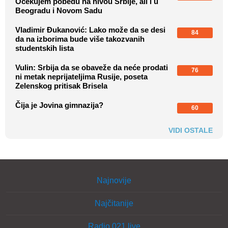
Očekujem pobedu na nivou Srbije, ali i u
Beogradu i Novom Sadu
Vladimir Đukanović: Lako može da se desi
84
da na izborima bude više takozvanih
studentskih lista
Vulin: Srbija da se obaveže da neće prodati
76
ni metak neprijateljima Rusije, poseta
Zelenskog pritisak Brisela
Čija je Jovina gimnazija?
60
VIDI OSTALE
Najnovije
Najčitanije
Radio 021 live