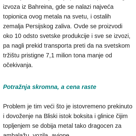
izvoza iz Bahreina, gde se nalazi najveća
topionica ovog metala na svetu, i ostalih
zemalja Persijskog zaliva. Ovde se proizvodi
oko 10 odsto svetske produkcije i sve se izvozi,
pa nagli prekid transporta preti da na svetskom
tržištu pristigne 7,1 milion tona manje od
očekivanja.
Potražnja skromna, a cena raste
Problem je tim veći što je istovremeno prekinuto
i dovoženje na Bliski istok boksita i glinice čijim
topljenjem se dobija metal tako dragocen za
ambalažu, vozila, avione...