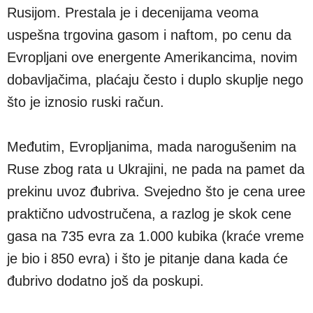
Rusijom. Prestala je i decenijama veoma
uspešna trgovina gasom i naftom, po cenu da
Evropljani ove energente Amerikancima, novim
dobavljačima, plaćaju često i duplo skuplje nego
što je iznosio ruski račun.
Međutim, Evropljanima, mada narogušenim na
Ruse zbog rata u Ukrajini, ne pada na pamet da
prekinu uvoz đubriva. Svejedno što je cena uree
praktično udvostručena, a razlog je skok cene
gasa na 735 evra za 1.000 kubika (kraće vreme
je bio i 850 evra) i što je pitanje dana kada će
đubrivo dodatno još da poskupi.