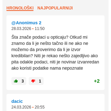
HRONOLOŠKI
NAJPOPULARNIJI
@Anonimus 2
28.03.2026
•
11:50
Šta znače podaci u opticaju? Otkud mi
znamo da li je nešto tačno ili ne ako ne
možemo da proverimo da li je izvor
kredibilan? Niti je rekao nešto zajedljivo ako
pita odakle podaci, niti je novinar izvanredan
ako koristi podatke nama nepoznate
+2
3
1
dacic
24.03.2026
•
20:55