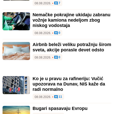
7
08.08.2026.
•
Nemačke pokrajine ukidaju zabranu
vožnje kamiona nedeljom zbog
niskog vodostaja
0
08.08.2026.
•
Airbnb beleži veliku potražnju širom
sveta, akcije porasle devet odsto
0
08.08.2026.
•
Ko je u pravu za rafineriju: Vučić
upozorava na Dunav, NIS kaže da
radi normalno
11
08.08.2026.
•
Bugari spasavaju Evropu