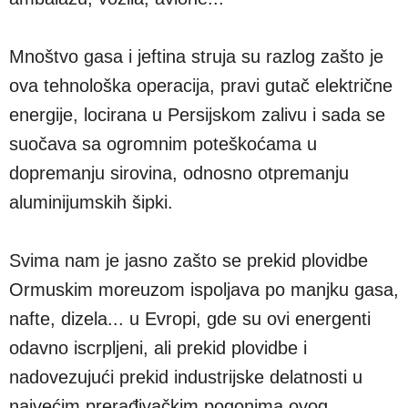
Mnoštvo gasa i jeftina struja su razlog zašto je
ova tehnološka operacija, pravi gutač električne
energije, locirana u Persijskom zalivu i sada se
suočava sa ogromnim poteškoćama u
dopremanju sirovina, odnosno otpremanju
aluminijumskih šipki.
Svima nam je jasno zašto se prekid plovidbe
Ormuskim moreuzom ispoljava po manjku gasa,
nafte, dizela... u Evropi, gde su ovi energenti
odavno iscrpljeni, ali prekid plovidbe i
nadovezujući prekid industrijske delatnosti u
najvećim prerađivačkim pogonima ovog