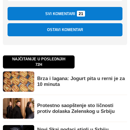
21
SVI KOMENTARI
OSTAVI KOMENTAR
NAJČITANIJE U POSLEDNJIH
72H
Brza i lagana: Jogurt pita u rerni je za
10 minuta
Protestno saopštenje sto ličnosti
protiv dolaska Zelenskog u Srbiju
Novi Skaj podaci stigli u Srbiju,