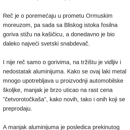
Reč je o poremećaju u prometu Ormuskim
moreuzom, pa sada sa Bliskog istoka fosilna
goriva stižu na kašičicu, a donedavno je bio
daleko najveći svetski snabdevač.
I nije reč samo o gorivima, na tržištu je vidljiv i
nedostatak aluminijuma. Kako se ovaj laki metal
mnogo upotrebljava u proizvodnji automobilske
školjke, manjak je brzo uticao na rast cena
"četvorotočkaša", kako novih, tako i onih koji se
preprodaju.
A manjak aluminijuma je posledica prekinutog