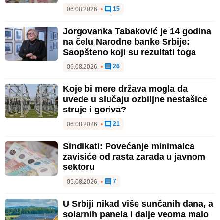
15
06.08.2026.
•
Jorgovanka Tabaković je 14 godina
na čelu Narodne banke Srbije:
Saopšteno koji su rezultati toga
26
06.08.2026.
•
Koje bi mere država mogla da
uvede u slučaju ozbiljne nestašice
struje i goriva?
21
06.08.2026.
•
Sindikati: Povećanje minimalca
zavisiće od rasta zarada u javnom
sektoru
7
05.08.2026.
•
U Srbiji nikad više sunčanih dana, a
solarnih panela i dalje veoma malo