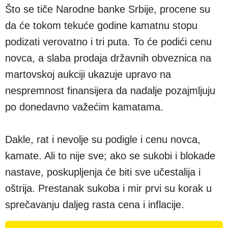
Što se tiče Narodne banke Srbije, procene su
da će tokom tekuće godine kamatnu stopu
podizati verovatno i tri puta. To će podići cenu
novca, a slaba prodaja državnih obveznica na
martovskoj aukciji ukazuje upravo na
nespremnost finansijera da nadalje pozajmljuju
po donedavno važećim kamatama.
Dakle, rat i nevolje su podigle i cenu novca,
kamate. Ali to nije sve; ako se sukobi i blokade
nastave, poskupljenja će biti sve učestalija i
oštrija. Prestanak sukoba i mir prvi su korak u
sprečavanju daljeg rasta cena i inflacije.