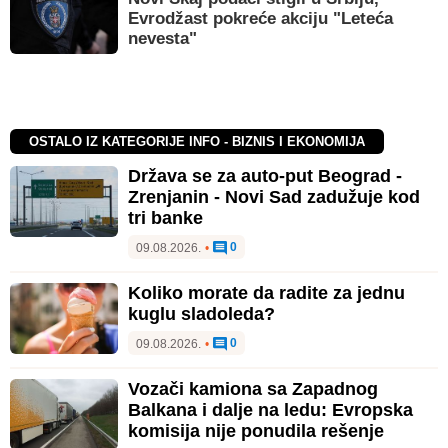
Evrodžast pokreće akciju "Leteća
nevesta"
OSTALO IZ KATEGORIJE INFO - BIZNIS I EKONOMIJA
Država se za auto-put Beograd -
Zrenjanin - Novi Sad zadužuje kod
tri banke
0
09.08.2026.
•
Koliko morate da radite za jednu
kuglu sladoleda?
0
09.08.2026.
•
Vozači kamiona sa Zapadnog
Balkana i dalje na ledu: Evropska
komisija nije ponudila rešenje