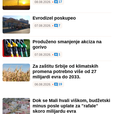
17
08.08.2026.
•
Evrodizel poskupeo
7
07.08.2026.
•
Produženo smanjenje akciza na
gorivo
1
07.08.2026.
•
Za zaštitu Srbije od klimatskih
promena potrebno više od 27
milijardi evra do 2033.
19
06.08.2026.
•
Dok se Mali hvali viškom, budžetski
minus posle uplate za "rafale"
skoro milijardu evra