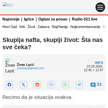
Najnovije
|
Igrice
|
Oglasi za posao
|
Radio 021 live
Novi Sad
Info
Život
Zabava
Najčitanije
Najkomentarisanije
Naj
Skuplja nafta, skuplji život: Šta nas
sve čeka?
INFO
Živan Lazić
23.03.2026.
zivanlaz@gmail.com
12:45 > 12:47
21
Recimo da je situacija ovakva.