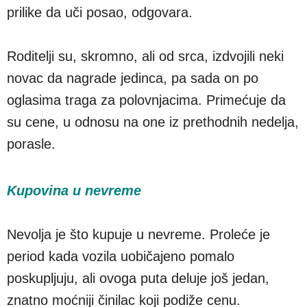
prilike da uči posao, odgovara.
Roditelji su, skromno, ali od srca, izdvojili neki
novac da nagrade jedinca, pa sada on po
oglasima traga za polovnjacima. Primećuje da
su cene, u odnosu na one iz prethodnih nedelja,
porasle.
Kupovina u nevreme
Nevolja je što kupuje u nevreme. Proleće je
period kada vozila uobičajeno pomalo
poskupljuju, ali ovoga puta deluje još jedan,
znatno moćniji činilac koji podiže cenu.