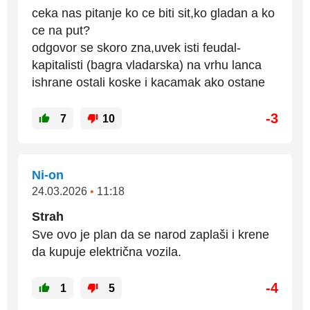
ceka nas pitanje ko ce biti sit,ko gladan a ko
ce na put?
odgovor se skoro zna,uvek isti feudal-
kapitalisti (bagra vladarska) na vrhu lanca
ishrane ostali koske i kacamak ako ostane
-3
7
10
Ni-on
24.03.2026
•
11:18
Strah
Sve ovo je plan da se narod zaplaši i krene
da kupuje električna vozila.
-4
1
5