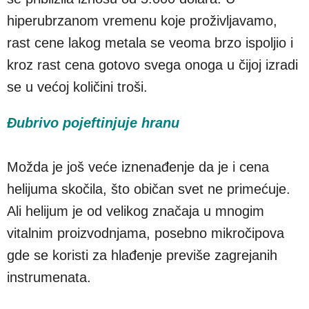
hiperubrzanom vremenu koje proživljavamo,
rast cene lakog metala se veoma brzo ispoljio i
kroz rast cena gotovo svega onoga u čijoj izradi
se u većoj količini troši.
Đubrivo pojeftinjuje hranu
Možda je još veće iznenađenje da je i cena
helijuma skočila, što običan svet ne primećuje.
Ali helijum je od velikog značaja u mnogim
vitalnim proizvodnjama, posebno mikročipova
gde se koristi za hlađenje previše zagrejanih
instrumenata.