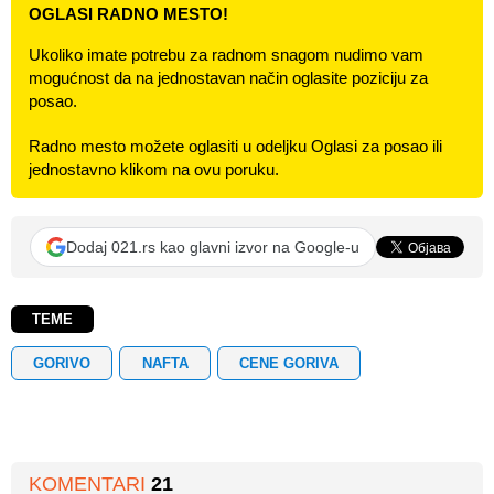
OGLASI RADNO MESTO!
Ukoliko imate potrebu za radnom snagom nudimo vam
mogućnost da na jednostavan način oglasite poziciju za
posao.
Radno mesto možete oglasiti u odeljku Oglasi za posao ili
jednostavno klikom na ovu poruku.
Dodaj 021.rs kao glavni izvor na Google-u
TEME
GORIVO
NAFTA
CENE GORIVA
KOMENTARI
21