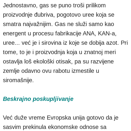
Jednostavno, gas se puno troši prilikom
proizvodnje đubriva, pogotovo uree koja se
smatra najvažnijim. Gas ne služi samo kao
energent u procesu fabrikacije ANA, KAN-a,
uree... već je i sirovina iz koje se dobija azot. Pri
tome, to je i proizvodnja koja u znatnoj meri
ostavlja loš ekološki otisak, pa su razvijene
zemlje odavno ovu rabotu izmestile u
siromašnije.
Beskrajno poskupljivanje
Već duže vreme Evropska unija gotovo da je
sasvim prekinula ekonomske odnose sa