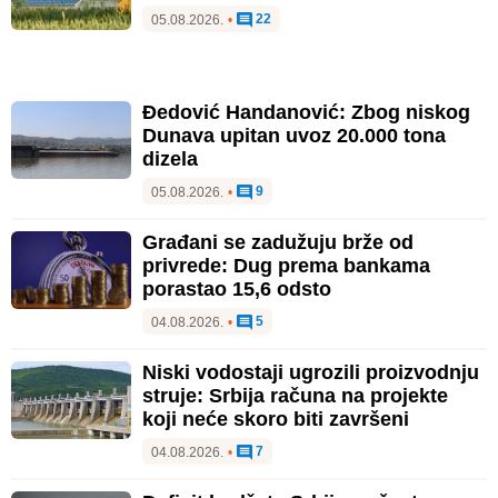
22
05.08.2026.
•
Đedović Handanović: Zbog niskog
Dunava upitan uvoz 20.000 tona
dizela
9
05.08.2026.
•
Građani se zadužuju brže od
privrede: Dug prema bankama
porastao 15,6 odsto
5
04.08.2026.
•
Niski vodostaji ugrozili proizvodnju
struje: Srbija računa na projekte
koji neće skoro biti završeni
7
04.08.2026.
•