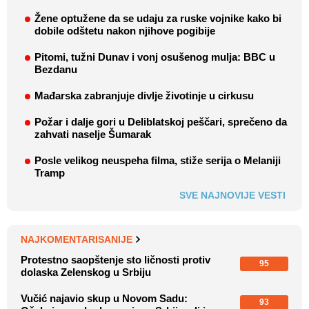
Žene optužene da se udaju za ruske vojnike kako bi
dobile odštetu nakon njihove pogibije
Pitomi, tužni Dunav i vonj osušenog mulja: BBC u
Bezdanu
Mađarska zabranjuje divlje životinje u cirkusu
Požar i dalje gori u Deliblatskoj peščari, sprečeno da
zahvati naselje Šumarak
Posle velikog neuspeha filma, stiže serija o Melaniji
Tramp
SVE NAJNOVIJE VESTI
NAJKOMENTARISANIJE
Protestno saopštenje sto ličnosti protiv
95
dolaska Zelenskog u Srbiju
Vučić najavio skup u Novom Sadu:
93