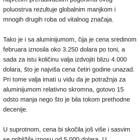
poluostrva rezultuje globalnim manjkom i
mnogih drugih roba od vitalnog značaja.
Tako je i sa aluminijumom, čija je cena sredinom
februara iznosila oko 3.250 dolara po toni, a
sada za istu količinu valja izdvojiti blizu 4.000
dolara, što je najviša cena četiri godine unazad.
Pri tome valja imati u vidu da je potražnja za
aluminijumom relativno skromna, gotovo 15
odsto manja nego što je bila tokom prethodne
decenije.
U suprotnom, cena bi skočila još više i sasvim
se približila iznosu od 5.000 dolara. U