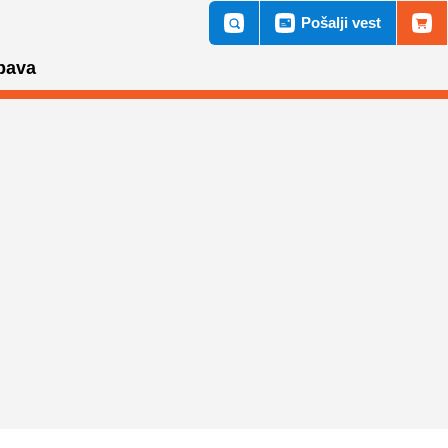
Pošalji vest
bava