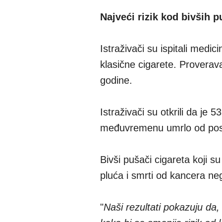
Najveći rizik kod bivših 
Istraživači su ispitali medic
klasične cigarete. Proverav
godine.
Istraživači su otkrili da je
međuvremenu umrlo od pos
Bivši pušači cigareta koji su
pluća i smrti od kancera neg
"
Naši rezultati pokazuju da,