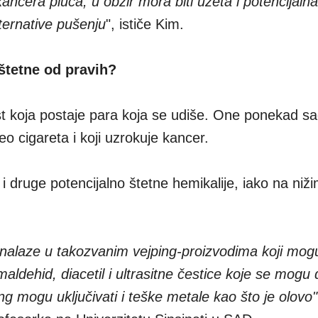
kancera pluća, u obzir mora biti uzeta i potencijalna
ternative pušenju
", ističe Kim.
 štetne od pravih?
st koja postaje para koja se udiše. One ponekad s
deo cigareta i koji uzrokuje kancer.
i druge potencijalno štetne hemikalije, iako na niž
nalaze u takozvanim vejping-proizvodima koji mogu 
rmaldehid, diacetil i ultrasitne čestice koje se mog
ng mogu uključivati i teške metale kao što je olovo"