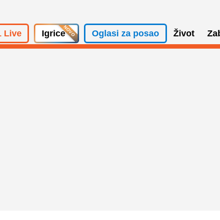
 Live
Igrice
Oglasi za posao
Život
Za