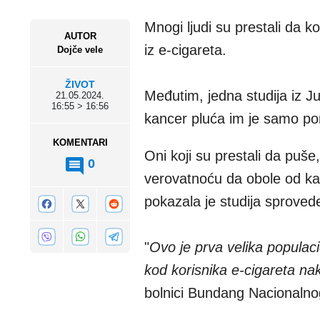
Mnogi ljudi su prestali da ko
AUTOR
iz e-cigareta.
Dojče vele
ŽIVOT
Međutim, jedna studija iz Ju
21.05.2024.
16:55 > 16:56
kancer pluća im je samo po
KOMENTARI
Oni koji su prestali da puše
0
verovatnoću da obole od kanc
pokazala je studija sproved
"
Ovo je prva velika populac
kod korisnika e-cigareta n
bolnici Bundang Nacionalnog