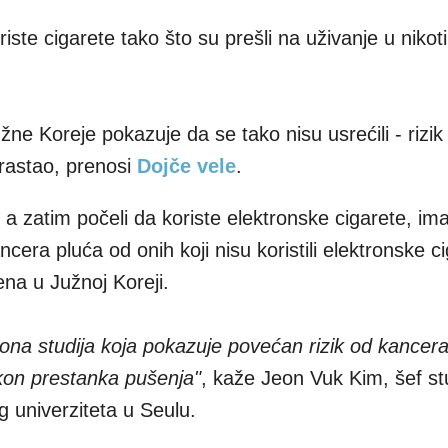
riste cigarete tako što su prešli na uživanje u nikot
žne Koreje pokazuje da se tako nisu usrećili - rizik
rastao, prenosi
Dojče vele
.
, a zatim počeli da koriste elektronske cigarete, im
era pluća od onih koji nisu koristili elektronske ci
ena u Južnoj Koreji.
iona studija koja pokazuje povećan rizik od kancer
akon prestanka pušenja"
, kaže Jeon Vuk Kim, šef st
 univerziteta u Seulu.