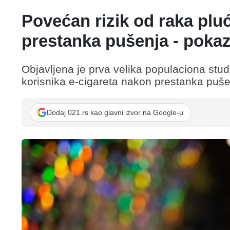
Povećan rizik od raka plu
prestanka pušenja - pokaz
Objavljena je prva velika populaciona stu
korisnika e-cigareta nakon prestanka pušen
Dodaj 021.rs kao glavni izvor na Google-u