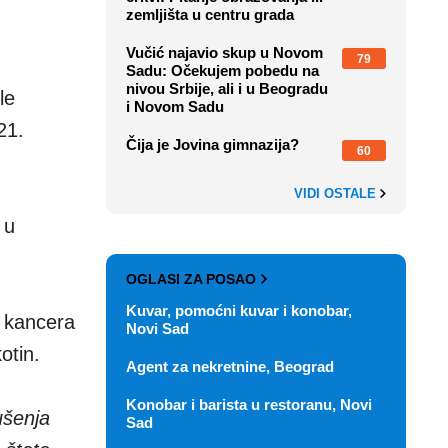
zemljišta u centru grada
Vučić najavio skup u Novom
79
Sadu: Očekujem pobedu na
nivou Srbije, ali i u Beogradu
le
i Novom Sadu
21.
Čija je Jovina gimnazija?
60
VIDI OSTALE
 u
OGLASI ZA POSAO
Kuvar, pomoćni kuvar i konobar,
e kancera
Novi Sad
otin.
Agent za nekretnine, Beograd
Konobar i barista u restoranu, Novi
ušenja
Sad