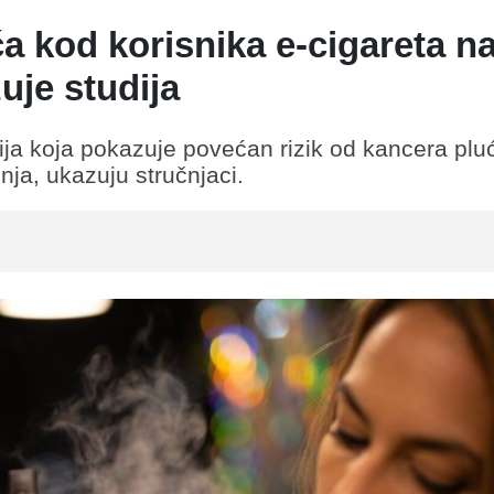
ća kod korisnika e-cigareta n
uje studija
dija koja pokazuje povećan rizik od kancera plu
ja, ukazuju stručnjaci.