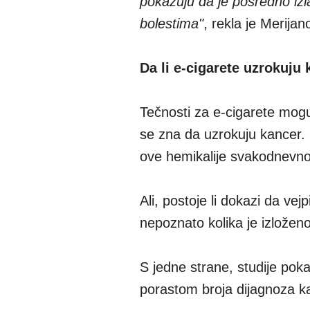
pokazuju da je posredno iz
bolestima"
, rekla je Merija
Da li e-cigarete uzrokuju
Tečnosti za e-cigarete mogu 
se zna da uzrokuju kancer. 
ove hemikalije svakodnevno
Ali, postoje li dokazi da ve
nepoznato kolika je izložen
S jedne strane, studije pok
porastom broja dijagnoza k