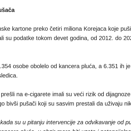
pušača
inske kartone preko četiri miliona Korejaca koje puši
ali su podatke tokom devet godina, od 2012. do 20
 53.354 osobe obolelo od kancera pluća, a 6.351 ih je
ledica.
 prešli na e-cigarete imali su veći rizik od dijagnoz
o bivši pušači koji su sasvim prestali da uživaju nik
 kada su u pitanju intervencije za odvikavanje od p