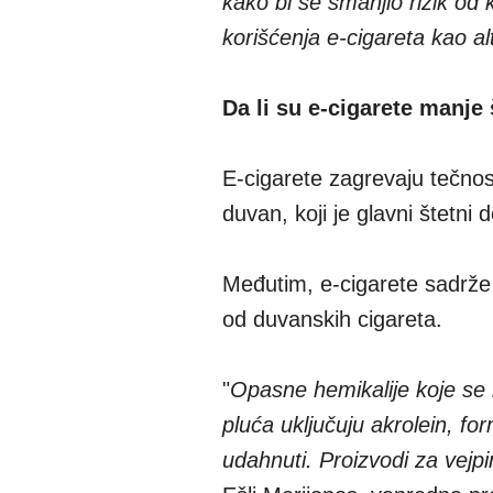
kako bi se smanjio rizik od 
korišćenja e-cigareta kao al
Da li su e-cigarete manje
E-cigarete zagrevaju tečno
duvan, koji je glavni štetni 
Međutim, e-cigarete sadrže 
od duvanskih cigareta.
"
Opasne hemikalije koje se 
pluća uključuju akrolein, fo
udahnuti. Proizvodi za vejpi