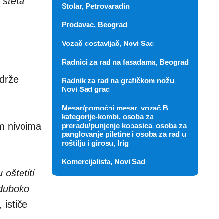
 šteta
Stolar, Petrovaradin
Prodavac, Beograd
Vozač-dostavljač, Novi Sad
Radnici za rad na fasadama, Beograd
adrže
Radnik za rad na grafičkom nožu,
Novi Sad grad
Mesar/pomoćni mesar, vozač B
kategorije-kombi, osoba za
im nivoima
preradu/punjenje kobasica, osoba za
panglovanje piletine i osoba za rad u
roštilju i girosu, Irig
Komercijalista, Novi Sad
oštetiti
u duboko
, ističe