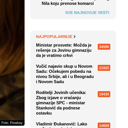
Nila koju prenose komarci
SVE NAJNOVIJE VESTI
NAJPOPULARNIJE
Ministar prosvete: Možda je
34596
rešenje za Jovinu gimnaziju
da je vratimo crkvi
Vučić najavio skup u Novom
21925
Sadu: Očekujem pobedu na
nivou Srbije, ali i u Beogradu
i Novom Sadu
Roditelji Jovinih učenika:
19430
Zbog izjave o vraćanju
gimnazije SPC - ministar
Stanković da podnese
ostavku
Foto: Pixabay
Vladimir Đukanović: Lako
14669