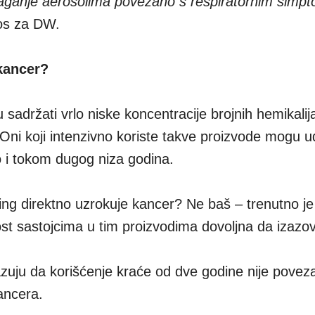
laganje aerosolima povezano s respiratornim simpt
nos za DW.
 kancer?
sadržati vrlo niske koncentracije brojnih hemikalij
Oni koji intenzivno koriste takve proizvode mogu u
 i tokom dugog niza godina.
jping direktno uzrokuje kancer? Ne baš – trenutno je
ost sastojcima u tim proizvodima dovoljna da izazo
azuju da korišćenje kraće od dve godine nije povez
ancera.