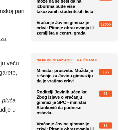
može da se desi da na
izborima bude više
inskoj pari
takozvanih studentskih lista
Vraćanje Jovine gimnazije
12055
crkvi: Pitanje obrazovanja ili
zemljišta u centru grada
 za
NAJKOMENTARISANIJE
NAJČITANIJE
aju veću
Ministar prosvete: Možda je
garete,
165
rešenje za Jovinu gimnaziju
da je vratimo crkvi
Roditelji Jovinih učenika:
91
Zbog izjave o vraćanju
a pluća
gimnazije SPC - ministar
Stanković da podnese
udije u
ostavku
Vraćanje Jovine gimnazije
85
crkvi: Pitanje obrazovanja ili