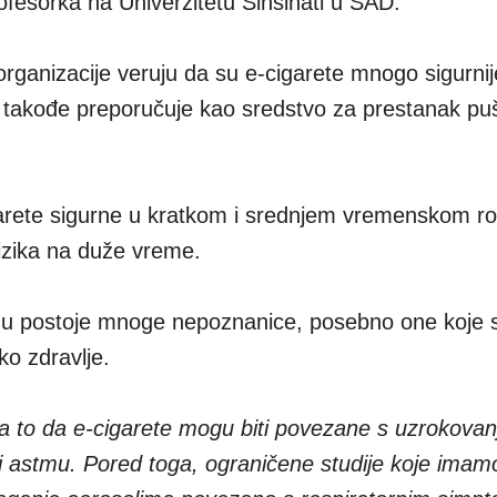
ofesorka na Univerzitetu Sinsinati u SAD.
 organizacije veruju da su e-cigarete mnogo sigurni
 takođe preporučuje kao sredstvo za prestanak pu
arete sigurne u kratkom i srednjem vremenskom rok
izika na duže vreme.
gu postoje mnoge nepoznanice, posebno one koje s
ko zdravlje.
 na to da e-cigarete mogu biti povezane s uzrokova
 i astmu. Pored toga, ograničene studije koje imam