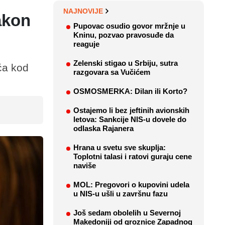
NAJNOVIJE
akon
Pupovac osudio govor mržnje u
Kninu, pozvao pravosuđe da
reaguje
Zelenski stigao u Srbiju, sutra
ća kod
razgovara sa Vučićem
OSMOSMERKA: Dilan ili Korto?
Ostajemo li bez jeftinih avionskih
letova: Sankcije NIS-u dovele do
odlaska Rajanera
Hrana u svetu sve skuplja:
Toplotni talasi i ratovi guraju cene
naviše
MOL: Pregovori o kupovini udela
u NIS-u ušli u završnu fazu
Još sedam obolelih u Severnoj
Makedoniji od groznice Zapadnog