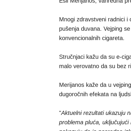
Ešli Merijanos, vanredna pr
Mnogi zdravstveni radnici i
pušenja duvana. Vejping se
konvencionalnih cigareta.
Stručnjaci kažu da su e-cig
malo verovatno da su bez r
Merijanos kaže da u vejpin
dugoročnih efekata na ljuds
"
Aktuelni rezultati ukazuju
problema pluća, uključujući