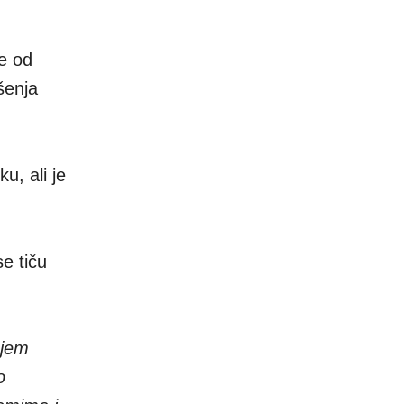
je od
šenja
u, ali je
e tiču
njem
o