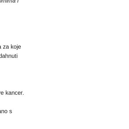
omima i
a za koje
dahnuti
ve kancer.
ano s