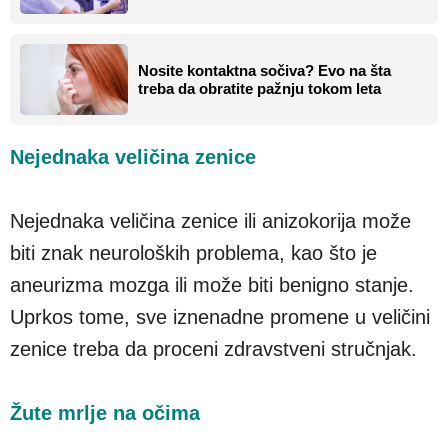
Nosite kontaktna sočiva? Evo na šta
treba da obratite pažnju tokom leta
Nejednaka veličina zenice
Nejednaka veličina zenice ili anizokorija može
biti znak neuroloških problema, kao što je
aneurizma mozga ili može biti benigno stanje.
Uprkos tome, sve iznenadne promene u veličini
zenice treba da proceni zdravstveni stručnjak.
Žute mrlje na očima