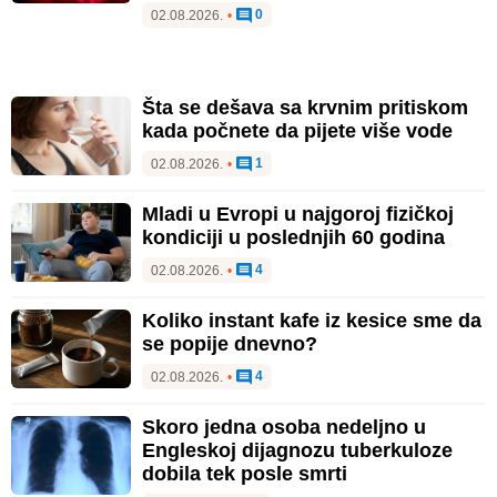
0
02.08.2026.
•
Šta se dešava sa krvnim pritiskom
kada počnete da pijete više vode
1
02.08.2026.
•
Mladi u Evropi u najgoroj fizičkoj
kondiciji u poslednjih 60 godina
4
02.08.2026.
•
Koliko instant kafe iz kesice sme da
se popije dnevno?
4
02.08.2026.
•
Skoro jedna osoba nedeljno u
Engleskoj dijagnozu tuberkuloze
dobila tek posle smrti