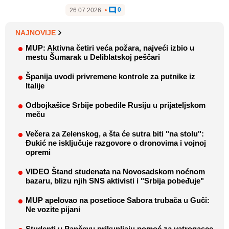
0
26.07.2026.
•
NAJNOVIJE
MUP: Aktivna četiri veća požara, najveći izbio u
mestu Šumarak u Deliblatskoj peščari
Španija uvodi privremene kontrole za putnike iz
Italije
Odbojkašice Srbije pobedile Rusiju u prijateljskom
meču
Večera za Zelenskog, a šta će sutra biti "na stolu":
Đukić ne isključuje razgovore o dronovima i vojnoj
opremi
VIDEO Štand studenata na Novosadskom noćnom
bazaru, blizu njih SNS aktivisti i "Srbija pobeđuje"
MUP apelovao na posetioce Sabora trubača u Guči:
Ne vozite pijani
Studenti u Pančevu prikupljaju pomoć za vatrogasce