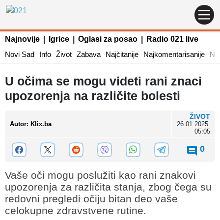
Najnovije
|
Igrice
|
Oglasi za posao
|
Radio 021 live
Novi Sad
Info
Život
Zabava
Najčitanije
Najkomentarisanije
Naj
U očima se mogu videti rani znaci
upozorenja na različite bolesti
ŽIVOT
Autor
:
Klix.ba
26.01.2025.
05:05
0
Vaše oči mogu poslužiti kao rani znakovi
upozorenja za različita stanja, zbog čega su
redovni pregledi očiju bitan deo vaše
celokupne zdravstvene rutine.