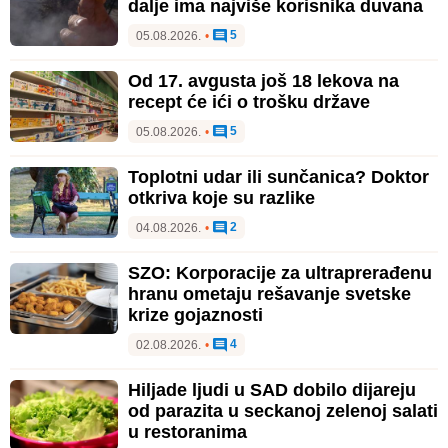
dalje ima najviše korisnika duvana
5
05.08.2026.
•
Od 17. avgusta još 18 lekova na
recept će ići o trošku države
5
05.08.2026.
•
Toplotni udar ili sunčanica? Doktor
otkriva koje su razlike
2
04.08.2026.
•
SZO: Korporacije za ultraprerađenu
hranu ometaju rešavanje svetske
krize gojaznosti
4
02.08.2026.
•
Hiljade ljudi u SAD dobilo dijareju
od parazita u seckanoj zelenoj salati
u restoranima