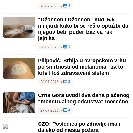
3
28.07.2026.
•
"Džonson i Džonson" nudi 5,5
milijardi kako bi se rešio optužbi da
njegov bebi puder izaziva rak
jajnika
1
28.07.2026.
•
Pilipović: Srbija u evropskom vrhu
po smrtnosti od melanoma - za to
kriv i loš zdravstveni sistem
3
28.07.2026.
•
Crna Gora uvodi dva dana plaćenog
"menstrualnog odsustva" mesečno
4
27.07.2026.
•
SZO: Posledica po zdravlje ima i
daleko od mesta požara