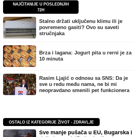
NAJČITANIJE U POSLEDNJIH
72H
Stalno držati uključenu klimu ili je
povremeno gasiti? Ovo su saveti
stručnjaka
Brza i lagana: Jogurt pita u rerni je za
10 minuta
Rasim Ljajić o odnosu sa SNS: Da je
sve u redu među nama, ne bi mi
neopravdano smenili pet funkcionera
OSTALO IZ KATEGORIJE ŽIVOT - ZDRAVLJE
Sve manje pušača u EU, Bugarska i