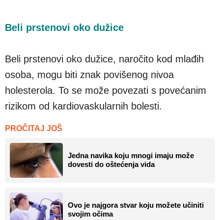
Beli prstenovi oko dužice
Beli prstenovi oko dužice, naročito kod mlađih
osoba, mogu biti znak povišenog nivoa
holesterola. To se može povezati s povećanim
rizikom od kardiovaskularnih bolesti.
PROČITAJ JOŠ
Jedna navika koju mnogi imaju može
dovesti do oštećenja vida
Ovo je najgora stvar koju možete učiniti
svojim očima