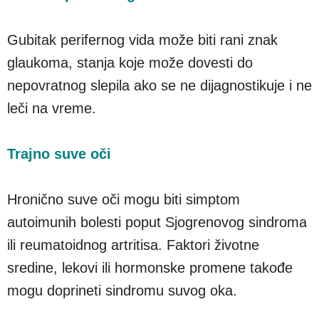
Gubitak perifernog vida može biti rani znak
glaukoma, stanja koje može dovesti do
nepovratnog slepila ako se ne dijagnostikuje i ne
leči na vreme.
Trajno suve oči
Hronično suve oči mogu biti simptom
autoimunih bolesti poput Sjogrenovog sindroma
ili reumatoidnog artritisa. Faktori životne
sredine, lekovi ili hormonske promene takođe
mogu doprineti sindromu suvog oka.