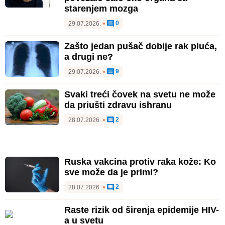
starenjem mozga
0
29.07.2026.
•
Zašto jedan pušač dobije rak pluća,
a drugi ne?
9
29.07.2026.
•
Svaki treći čovek na svetu ne može
da priušti zdravu ishranu
2
28.07.2026.
•
Ruska vakcina protiv raka kože: Ko
sve može da je primi?
2
28.07.2026.
•
Raste rizik od širenja epidemije HIV-
a u svetu