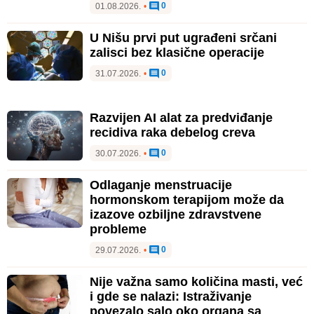
0
01.08.2026.
•
U Nišu prvi put ugrađeni srčani
zalisci bez klasične operacije
0
31.07.2026.
•
Razvijen AI alat za predviđanje
recidiva raka debelog creva
0
30.07.2026.
•
Odlaganje menstruacije
hormonskom terapijom može da
izazove ozbiljne zdravstvene
probleme
0
29.07.2026.
•
Nije važna samo količina masti, već
i gde se nalazi: Istraživanje
povezalo salo oko organa sa