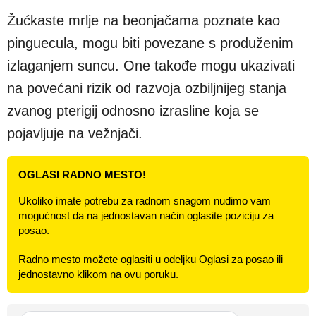
Žućkaste mrlje na beonjačama poznate kao
pinguecula, mogu biti povezane s produženim
izlaganjem suncu. One takođe mogu ukazivati ​​
na povećani rizik od razvoja ozbiljnijeg stanja
zvanog pterigij odnosno izrasline koja se
pojavljuje na vežnjači.
OGLASI RADNO MESTO!
Ukoliko imate potrebu za radnom snagom nudimo vam
mogućnost da na jednostavan način oglasite poziciju za
posao.
Radno mesto možete oglasiti u odeljku Oglasi za posao ili
jednostavno klikom na ovu poruku.