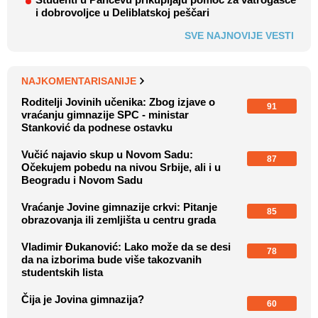
i dobrovoljce u Deliblatskoj peščari
SVE NAJNOVIJE VESTI
NAJKOMENTARISANIJE
Roditelji Jovinih učenika: Zbog izjave o
91
vraćanju gimnazije SPC - ministar
Stanković da podnese ostavku
Vučić najavio skup u Novom Sadu:
87
Očekujem pobedu na nivou Srbije, ali i u
Beogradu i Novom Sadu
Vraćanje Jovine gimnazije crkvi: Pitanje
85
obrazovanja ili zemljišta u centru grada
Vladimir Đukanović: Lako može da se desi
78
da na izborima bude više takozvanih
studentskih lista
Čija je Jovina gimnazija?
60