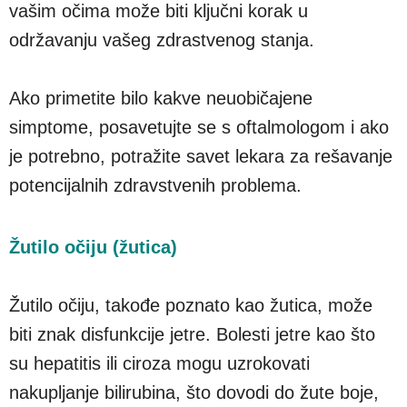
vašim očima može biti ključni korak u
održavanju vašeg zdrastvenog stanja.
Ako primetite bilo kakve neuobičajene
simptome, posavetujte se s oftalmologom i ako
je potrebno, potražite savet lekara za rešavanje
potencijalnih zdravstvenih problema.
Žutilo očiju (žutica)
Žutilo očiju, takođe poznato kao žutica, može
biti znak disfunkcije jetre. Bolesti jetre kao što
su hepatitis ili ciroza mogu uzrokovati
nakupljanje bilirubina, što dovodi do žute boje,