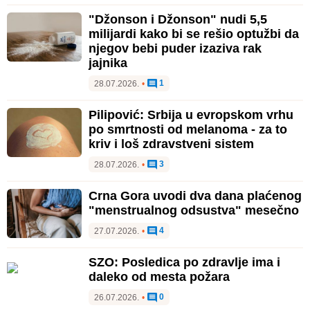
"Džonson i Džonson" nudi 5,5
milijardi kako bi se rešio optužbi da
njegov bebi puder izaziva rak
jajnika
1
28.07.2026.
•
Pilipović: Srbija u evropskom vrhu
po smrtnosti od melanoma - za to
kriv i loš zdravstveni sistem
3
28.07.2026.
•
Crna Gora uvodi dva dana plaćenog
"menstrualnog odsustva" mesečno
4
27.07.2026.
•
SZO: Posledica po zdravlje ima i
daleko od mesta požara
0
26.07.2026.
•