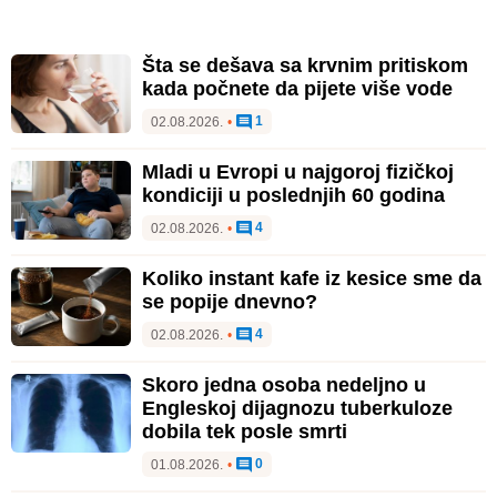
Šta se dešava sa krvnim pritiskom
kada počnete da pijete više vode
1
02.08.2026.
•
Mladi u Evropi u najgoroj fizičkoj
kondiciji u poslednjih 60 godina
4
02.08.2026.
•
Koliko instant kafe iz kesice sme da
se popije dnevno?
4
02.08.2026.
•
Skoro jedna osoba nedeljno u
Engleskoj dijagnozu tuberkuloze
dobila tek posle smrti
0
01.08.2026.
•