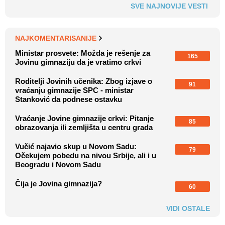
SVE NAJNOVIJE VESTI
NAJKOMENTARISANIJE
Ministar prosvete: Možda je rešenje za
165
Jovinu gimnaziju da je vratimo crkvi
Roditelji Jovinih učenika: Zbog izjave o
91
vraćanju gimnazije SPC - ministar
Stanković da podnese ostavku
Vraćanje Jovine gimnazije crkvi: Pitanje
85
obrazovanja ili zemljišta u centru grada
Vučić najavio skup u Novom Sadu:
79
Očekujem pobedu na nivou Srbije, ali i u
Beogradu i Novom Sadu
Čija je Jovina gimnazija?
60
VIDI OSTALE