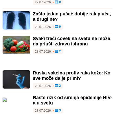
0
29.07.2026.
•
Zašto jedan pušač dobije rak pluća,
a drugi ne?
9
29.07.2026.
•
Svaki treći čovek na svetu ne može
da priušti zdravu ishranu
2
28.07.2026.
•
Ruska vakcina protiv raka kože: Ko
sve može da je primi?
2
28.07.2026.
•
Raste rizik od širenja epidemije HIV-
a u svetu
3
28.07.2026.
•