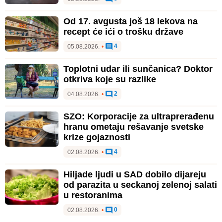
Od 17. avgusta još 18 lekova na
recept će ići o trošku države
4
05.08.2026.
•
Toplotni udar ili sunčanica? Doktor
otkriva koje su razlike
2
04.08.2026.
•
SZO: Korporacije za ultraprerađenu
hranu ometaju rešavanje svetske
krize gojaznosti
4
02.08.2026.
•
Hiljade ljudi u SAD dobilo dijareju
od parazita u seckanoj zelenoj salati
u restoranima
0
02.08.2026.
•