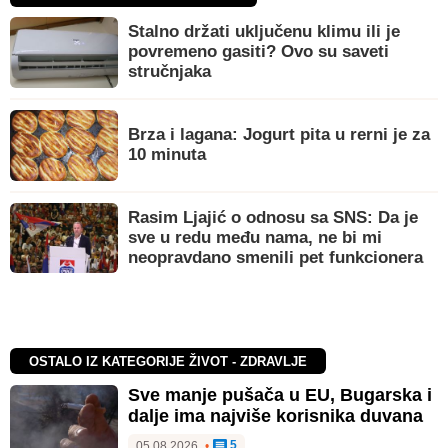
Stalno držati uključenu klimu ili je
povremeno gasiti? Ovo su saveti
stručnjaka
Brza i lagana: Jogurt pita u rerni je za
10 minuta
Rasim Ljajić o odnosu sa SNS: Da je
sve u redu među nama, ne bi mi
neopravdano smenili pet funkcionera
OSTALO IZ KATEGORIJE ŽIVOT - ZDRAVLJE
Sve manje pušača u EU, Bugarska i
dalje ima najviše korisnika duvana
5
05.08.2026.
•