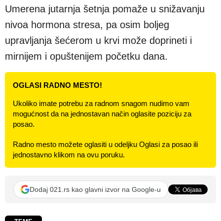
Umerena jutarnja šetnja pomaže u snižavanju
nivoa hormona stresa, pa osim boljeg
upravljanja šećerom u krvi može doprineti i
mirnijem i opuštenijem početku dana.
OGLASI RADNO MESTO!
Ukoliko imate potrebu za radnom snagom nudimo vam
mogućnost da na jednostavan način oglasite poziciju za
posao.
Radno mesto možete oglasiti u odeljku Oglasi za posao ili
jednostavno klikom na ovu poruku.
Dodaj 021.rs kao glavni izvor na Google-u