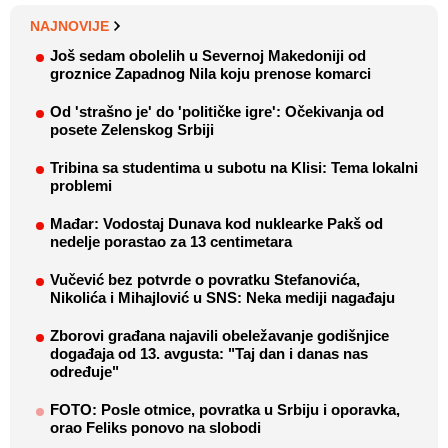
NAJNOVIJE
Još sedam obolelih u Severnoj Makedoniji od
groznice Zapadnog Nila koju prenose komarci
Od 'strašno je' do 'političke igre': Očekivanja od
posete Zelenskog Srbiji
Tribina sa studentima u subotu na Klisi: Tema lokalni
problemi
Mađar: Vodostaj Dunava kod nuklearke Pakš od
nedelje porastao za 13 centimetara
Vučević bez potvrde o povratku Stefanovića,
Nikolića i Mihajlović u SNS: Neka mediji nagađaju
Zborovi građana najavili obeležavanje godišnjice
događaja od 13. avgusta: "Taj dan i danas nas
određuje"
FOTO: Posle otmice, povratka u Srbiju i oporavka,
orao Feliks ponovo na slobodi