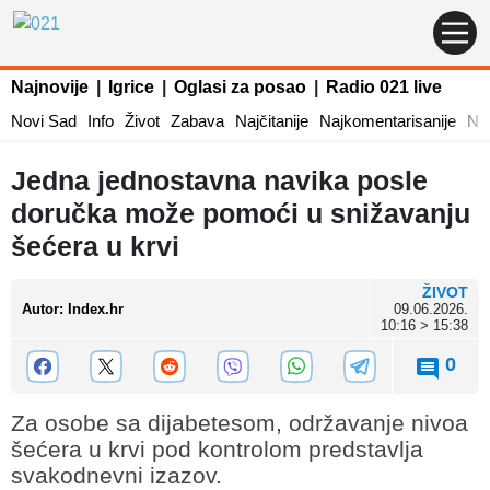
Najnovije
|
Igrice
|
Oglasi za posao
|
Radio 021 live
Novi Sad
Info
Život
Zabava
Najčitanije
Najkomentarisanije
Naj
Jedna jednostavna navika posle
doručka može pomoći u snižavanju
šećera u krvi
ŽIVOT
Autor
:
Index.hr
09.06.2026.
10:16 > 15:38
0
Za osobe sa dijabetesom, održavanje nivoa
šećera u krvi pod kontrolom predstavlja
svakodnevni izazov.