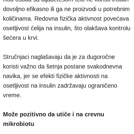
dovoljno efikasno ili ga ne proizvodi u potrebnim
količinama. Redovna fizička aktivnost povećava
osetljivost ćelija na insulin, što olakšava kontrolu
šećera u krvi.
Stručnjaci naglašavaju da je za dugoročne
koristi važno da šetnja postane svakodnevna
navika, jer se efekti fizičke aktivnosti na
osetljivost na insulin zadržavaju ograničeno
vreme.
Može pozitivno da utiče i na crevnu
mikrobiotu