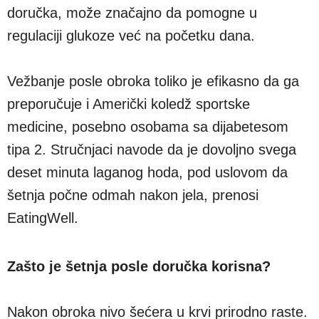
doručka, može značajno da pomogne u
regulaciji glukoze već na početku dana.
Vežbanje posle obroka toliko je efikasno da ga
preporučuje i Američki koledž sportske
medicine, posebno osobama sa dijabetesom
tipa 2. Stručnjaci navode da je dovoljno svega
deset minuta laganog hoda, pod uslovom da
šetnja počne odmah nakon jela, prenosi
EatingWell.
Zašto je šetnja posle doručka korisna?
Nakon obroka nivo šećera u krvi prirodno raste.