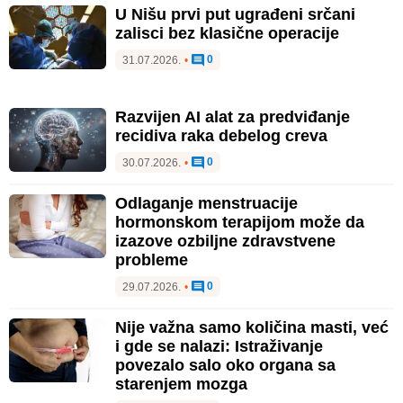
U Nišu prvi put ugrađeni srčani
zalisci bez klasične operacije
0
31.07.2026.
•
Razvijen AI alat za predviđanje
recidiva raka debelog creva
0
30.07.2026.
•
Odlaganje menstruacije
hormonskom terapijom može da
izazove ozbiljne zdravstvene
probleme
0
29.07.2026.
•
Nije važna samo količina masti, već
i gde se nalazi: Istraživanje
povezalo salo oko organa sa
starenjem mozga