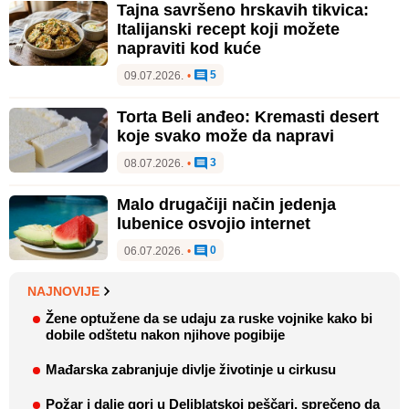
Tajna savršeno hrskavih tikvica:
Italijanski recept koji možete
napraviti kod kuće
5
09.07.2026.
•
Torta Beli anđeo: Kremasti desert
koje svako može da napravi
3
08.07.2026.
•
Malo drugačiji način jedenja
lubenice osvojio internet
0
06.07.2026.
•
NAJNOVIJE
Žene optužene da se udaju za ruske vojnike kako bi
dobile odštetu nakon njihove pogibije
Mađarska zabranjuje divlje životinje u cirkusu
Požar i dalje gori u Deliblatskoj peščari, sprečeno da