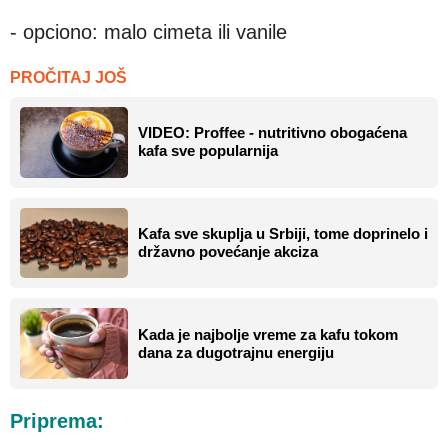
- opciono: malo cimeta ili vanile
PROČITAJ JOŠ
VIDEO: Proffee - nutritivno obogaćena
kafa sve popularnija
Kafa sve skuplja u Srbiji, tome doprinelo i
državno povećanje akciza
Kada je najbolje vreme za kafu tokom
dana za dugotrajnu energiju
Priprema: