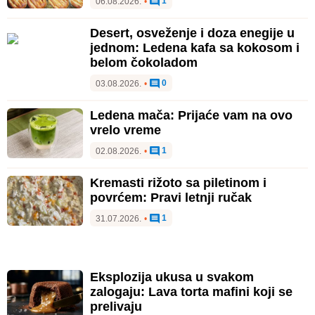
1
06.08.2026.
•
Desert, osveženje i doza enegije u
jednom: Ledena kafa sa kokosom i
belom čokoladom
0
03.08.2026.
•
Ledena mača: Prijaće vam na ovo
vrelo vreme
1
02.08.2026.
•
Kremasti rižoto sa piletinom i
povrćem: Pravi letnji ručak
1
31.07.2026.
•
Eksplozija ukusa u svakom
zalogaju: Lava torta mafini koji se
prelivaju