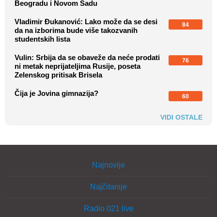
Beogradu i Novom Sadu
Vladimir Đukanović: Lako može da se desi
84
da na izborima bude više takozvanih
studentskih lista
Vulin: Srbija da se obaveže da neće prodati
76
ni metak neprijateljima Rusije, poseta
Zelenskog pritisak Brisela
Čija je Jovina gimnazija?
60
VIDI OSTALE
Najnovije
Najčitanije
Radio 021 live