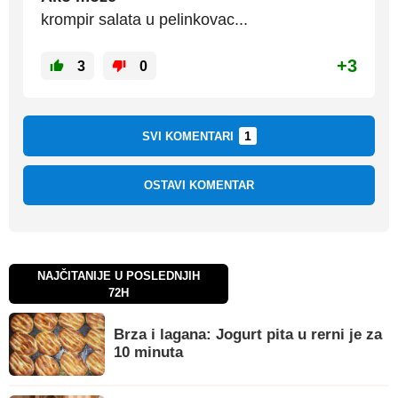
krompir salata u pelinkovac...
+3
3
0
1
SVI KOMENTARI
OSTAVI KOMENTAR
NAJČITANIJE U POSLEDNJIH
72H
Brza i lagana: Jogurt pita u rerni je za
10 minuta