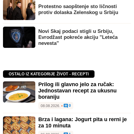
Protestno saopštenje sto ličnosti
protiv dolaska Zelenskog u Srbiju
Novi Skaj podaci stigli u Srbiju,
Evrodžast pokreće akciju "Leteća
nevesta"
OSTALO IZ KATEGORIJE ŽIVOT - RECEPTI
Prilog ili glavno jelo za ručak:
Jednostavan recept za ukusnu
boraniju
0
08.08.2026.
•
Brza i lagana: Jogurt pita u rerni je
za 10 minuta