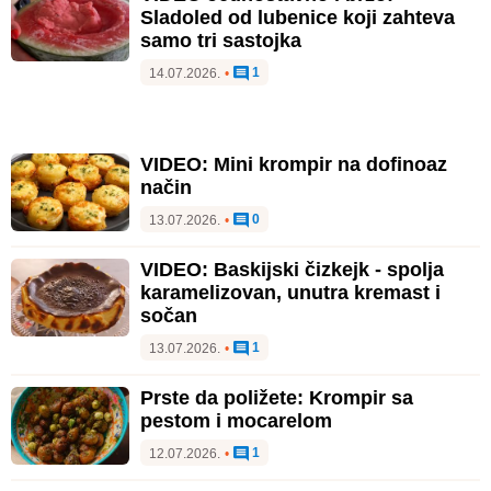
Sladoled od lubenice koji zahteva
samo tri sastojka
1
14.07.2026.
•
VIDEO: Mini krompir na dofinoaz
način
0
13.07.2026.
•
VIDEO: Baskijski čizkejk - spolja
karamelizovan, unutra kremast i
sočan
1
13.07.2026.
•
Prste da poližete: Krompir sa
pestom i mocarelom
1
12.07.2026.
•