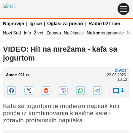
Najnovije
|
Igrice
|
Oglasi za posao
|
Radio 021 live
Novi Sad
Info
Život
Zabava
Najčitanije
Najkomentarisanije
Naj
VIDEO: Hit na mrežama - kafa sa
jogurtom
ŽIVOT
Autor
:
021.rs
22.03.2026.
18:13
1
Kafa sa jogurtom je moderan napitak koji
potiče iz kombinovanja klasične kafe i
zdravih proteinskih napitaka.