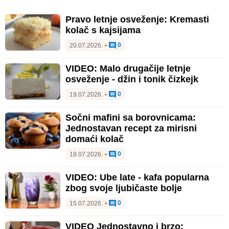
Pravo letnje osveženje: Kremasti
kolač s kajsijama
0
20.07.2026.
•
VIDEO: Malo drugačije letnje
osveženje - džin i tonik čizkejk
0
19.07.2026.
•
Sočni mafini sa borovnicama:
Jednostavan recept za mirisni
domaći kolač
0
18.07.2026.
•
VIDEO: Ube late - kafa popularna
zbog svoje ljubičaste bolje
0
15.07.2026.
•
VIDEO Jednostavno i brzo: