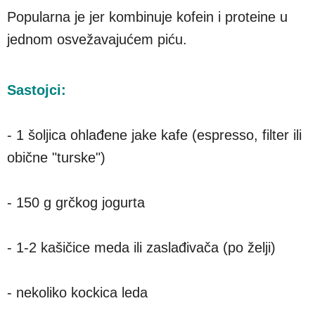
Popularna je jer kombinuje kofein i proteine u
jednom osvežavajućem piću.
Sastojci:
- 1 šoljica ohlađene jake kafe (espresso, filter ili
obične "turske")
- 150 g grčkog jogurta
- 1-2 kašičice meda ili zaslađivača (po želji)
- nekoliko kockica leda