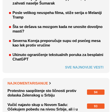
zahvati naselje Šumarak
Posle velikog neuspeha filma, stiže serija o Melaniji
Tramp
Šta se dešava sa mozgom kada ne unosite dovoljno
masti?
Severna Koreja preporučuje supu od psećeg mesa
kao lek protiv vrućine
Ukinuto ograničenje tekstualnih poruka za besplatni
ChatGPT
SVE NAJNOVIJE VESTI
NAJKOMENTARISANIJE
Protestno saopštenje sto ličnosti protiv
94
dolaska Zelenskog u Srbiju
Vučić najavio skup u Novom Sadu:
93
Očekujem pobedu na nivou Srbije, ali i u