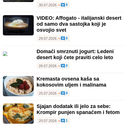
0
30.07.2026.
•
VIDEO: Affogato - italijanski desert
od samo dva sastojka koji je
osvojio svet
0
29.07.2026.
•
Domaći smrznuti jogurt: Ledeni
desert koji ćete praviti celo leto
0
26.07.2026.
•
Kremasta ovsena kaša sa
kokosovim uljem i malinama
0
25.07.2026.
•
Sjajan dodatak ili jelo za sebe:
Krompir punjen spanaćem i fetom
1
20.07.2026.
•