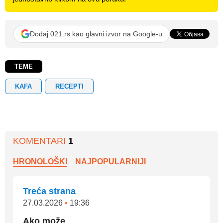
Dodaj 021.rs kao glavni izvor na Google-u
TEME
KAFA
RECEPTI
KOMENTARI
1
HRONOLOŠKI
NAJPOPULARNIJI
Treća strana
27.03.2026
•
19:36
Ako može