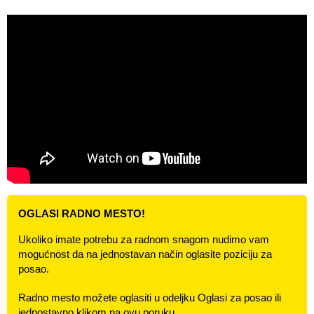
OGLASI RADNO MESTO!
Ukoliko imate potrebu za radnom snagom nudimo vam
mogućnost da na jednostavan način oglasite poziciju za
posao.
Radno mesto možete oglasiti u odeljku Oglasi za posao ili
jednostavno klikom na ovu poruku.