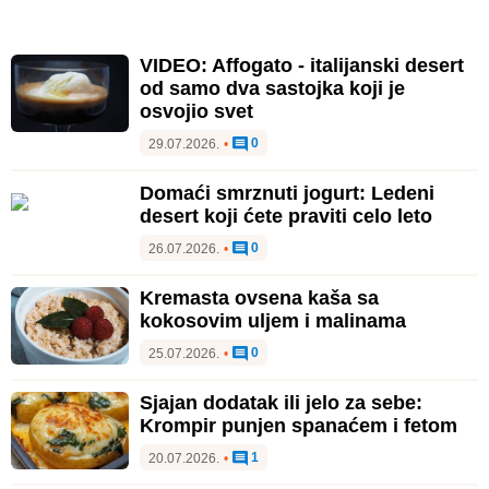
VIDEO: Affogato - italijanski desert
od samo dva sastojka koji je
osvojio svet
0
29.07.2026.
•
Domaći smrznuti jogurt: Ledeni
desert koji ćete praviti celo leto
0
26.07.2026.
•
Kremasta ovsena kaša sa
kokosovim uljem i malinama
0
25.07.2026.
•
Sjajan dodatak ili jelo za sebe:
Krompir punjen spanaćem i fetom
1
20.07.2026.
•