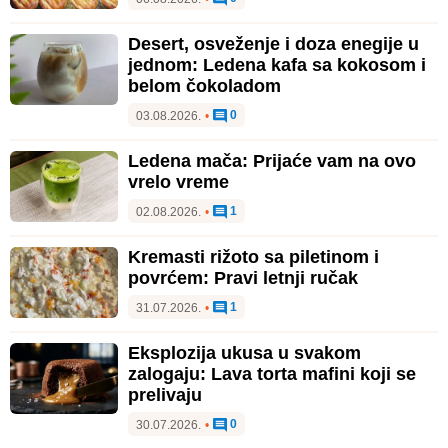
Desert, osveženje i doza enegije u
jednom: Ledena kafa sa kokosom i
belom čokoladom
0
03.08.2026.
•
Ledena mača: Prijaće vam na ovo
vrelo vreme
1
02.08.2026.
•
Kremasti rižoto sa piletinom i
povrćem: Pravi letnji ručak
1
31.07.2026.
•
Eksplozija ukusa u svakom
zalogaju: Lava torta mafini koji se
prelivaju
0
30.07.2026.
•