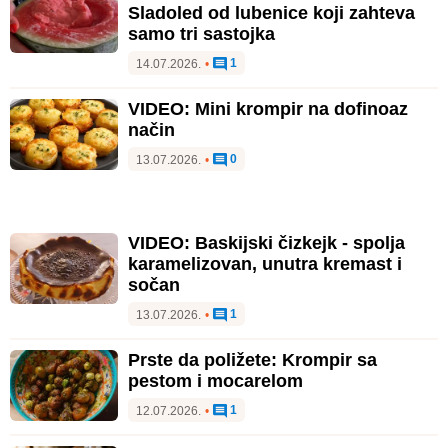
Sladoled od lubenice koji zahteva
samo tri sastojka
1
14.07.2026.
•
VIDEO: Mini krompir na dofinoaz
način
0
13.07.2026.
•
VIDEO: Baskijski čizkejk - spolja
karamelizovan, unutra kremast i
sočan
1
13.07.2026.
•
Prste da poližete: Krompir sa
pestom i mocarelom
1
12.07.2026.
•