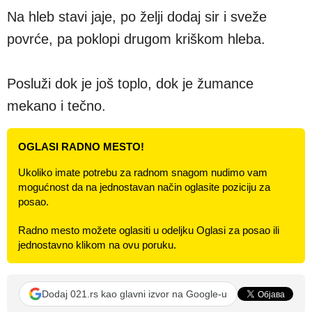
Na hleb stavi jaje, po želji dodaj sir i sveže
povrće, pa poklopi drugom kriškom hleba.
Posluži dok je još toplo, dok je žumance
mekano i tečno.
OGLASI RADNO MESTO!
Ukoliko imate potrebu za radnom snagom nudimo vam
mogućnost da na jednostavan način oglasite poziciju za
posao.
Radno mesto možete oglasiti u odeljku Oglasi za posao ili
jednostavno klikom na ovu poruku.
Dodaj 021.rs kao glavni izvor na Google-u