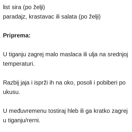
list sira (po želji)
paradajz, krastavac ili salata (po želji)
Priprema:
U tiganju zagrej malo maslaca ili ulja na srednjoj
temperaturi.
Razbij jaja i isprži ih na oko, posoli i pobiberi po
ukusu.
U međuvremenu tostiraj hleb ili ga kratko zagrej
u tiganju/rerni.