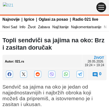
Najnovije
|
Igrice
|
Oglasi za posao
|
Radio 021 live
Novi Sad
Info
Život
Zabava
Najčitanije
Najkomentarisanije
Naj
Topli sendviči sa jajima na oko: Brz
i zasitan doručak
ŽIVOT
Autor
:
021.rs
28.05.2026.
19:24 > 19:24
0
Sendvič sa jajima na oko je jedan od
najjednostavnijih i najbržih obroka koji
možeš da pripremiš, a istovremeno je i
zasitan i ukusan.