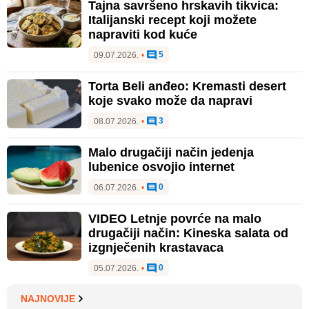
Tajna savršeno hrskavih tikvica:
Italijanski recept koji možete
napraviti kod kuće
5
09.07.2026.
•
Torta Beli anđeo: Kremasti desert
koje svako može da napravi
3
08.07.2026.
•
Malo drugačiji način jedenja
lubenice osvojio internet
0
06.07.2026.
•
VIDEO Letnje povrće na malo
drugačiji način: Kineska salata od
izgnječenih krastavaca
0
05.07.2026.
•
NAJNOVIJE