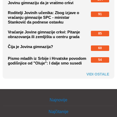
Jovinu gimnaziju da je vratimo crkvi
Roditelji Jovinih učenika: Zbog izjave o
91
vraćanju gimnazije SPC - ministar
Stanković da podnese ostavku
Vraćanje Jovine gimnazije crkvi: Pitanje
85
obrazovanja ili zemljišta u centru grada
Čija je Jovina gimnazija?
60
Pismo mladih iz Srbije i Hrvatske povodom
54
godišnjice od "Oluje": I dalje smo susedi
VIDI OSTALE
Najnovije
Najčitanije