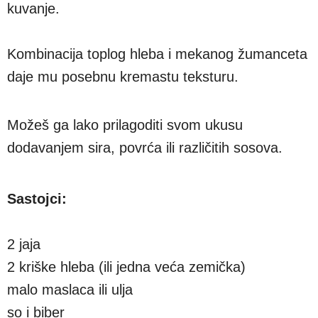
kuvanje.
Kombinacija toplog hleba i mekanog žumanceta
daje mu posebnu kremastu teksturu.
Možeš ga lako prilagoditi svom ukusu
dodavanjem sira, povrća ili različitih sosova.
Sastojci:
2 jaja
2 kriške hleba (ili jedna veća zemička)
malo maslaca ili ulja
so i biber