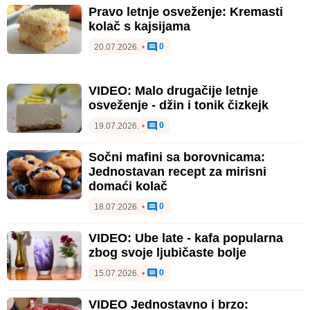
Pravo letnje osveženje: Kremasti
kolač s kajsijama
0
20.07.2026.
•
VIDEO: Malo drugačije letnje
osveženje - džin i tonik čizkejk
0
19.07.2026.
•
Sočni mafini sa borovnicama:
Jednostavan recept za mirisni
domaći kolač
0
18.07.2026.
•
VIDEO: Ube late - kafa popularna
zbog svoje ljubičaste bolje
0
15.07.2026.
•
VIDEO Jednostavno i brzo: