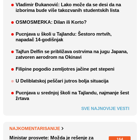
Vladimir Đukanović: Lako može da se desi da na
izborima bude više takozvanih studentskih lista
OSMOSMERKA: Dilan ili Korto?
Pucnjava u školi u Tajlandu: Šestoro mrtvih,
napadač 14-godišnjak
Tajfun Delfin se približava ostrvima na jugu Japana,
zatvoren aerodrom na Okinavi
Filipine pogodio zemljotres jačine pet stepeni
U Deliblatskoj peščari jutros bolja situacija
Pucnjava u srednjoj školi na Tajlandu, najmanje šest
žrtava
SVE NAJNOVIJE VESTI
NAJKOMENTARISANIJE
Ministar prosvete: Možda je rešenje za
164