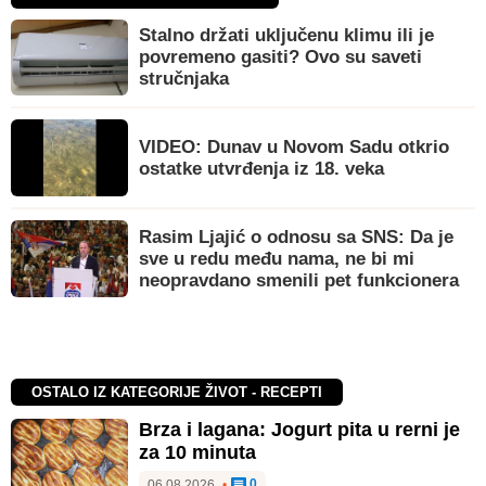
Stalno držati uključenu klimu ili je
povremeno gasiti? Ovo su saveti
stručnjaka
VIDEO: Dunav u Novom Sadu otkrio
ostatke utvrđenja iz 18. veka
Rasim Ljajić o odnosu sa SNS: Da je
sve u redu među nama, ne bi mi
neopravdano smenili pet funkcionera
OSTALO IZ KATEGORIJE ŽIVOT - RECEPTI
Brza i lagana: Jogurt pita u rerni je
za 10 minuta
0
06.08.2026.
•