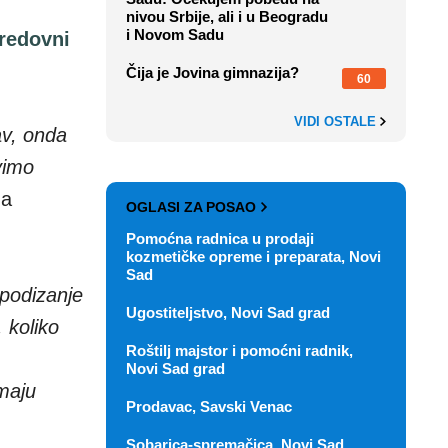
nivou Srbije, ali i u Beogradu
i Novom Sadu
 redovni
Čija je Jovina gimnazija?
60
VIDI OSTALE
av, onda
vimo
na
OGLASI ZA POSAO
Pomoćna radnica u prodaji
kozmetičke opreme i preparata, Novi
Sad
 podizanje
Ugostiteljstvo, Novi Sad grad
, koliko
Roštilj majstor i pomoćni radnik,
Novi Sad grad
maju
Prodavac, Savski Venac
Sobarica-spremačica, Novi Sad