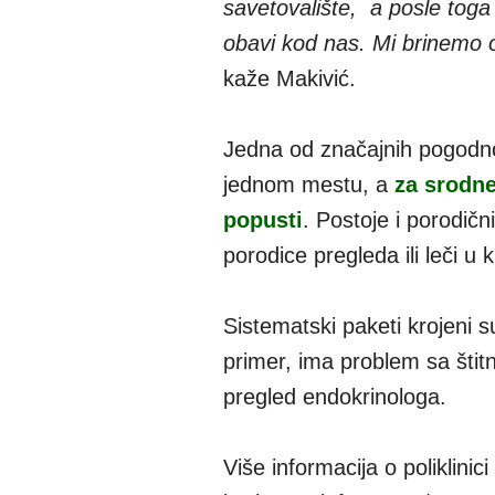
savetovalište, a posle toga 
obavi kod nas. Mi brinemo o
kaže Makivić.
Jedna od značajnih pogodnos
jednom mestu, a
za srodne
popusti
. Postoje i porodič
porodice pregleda ili leči u kl
Sistematski paketi krojeni 
primer, ima problem sa štit
pregled endokrinologa.
Više informacija o poliklinic