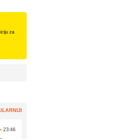
ciju za
LARNIJI
•
23:46