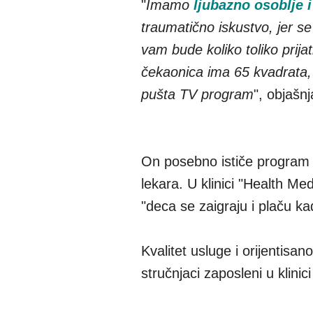
"
Imamo
ljubazno osoblje i
traumatično iskustvo, jer 
vam bude koliko toliko prij
čekaonica ima 65 kvadrata, 
pušta TV program
", objašn
On posebno ističe program 
lekara. U klinici "Health Me
"deca se zaigraju i plaču kad
Kvalitet usluge i orijentisa
stručnjaci zaposleni u klinic