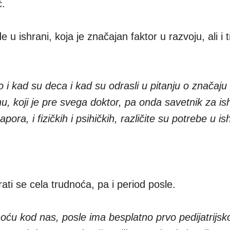
ć.
 u ishrani, koja je značajan faktor u razvoju, ali i
.
kad su deca i kad su odrasli u pitanju o značaju 
u, koji je pre svega doktor, pa onda savetnik za is
pora, i fizičkih i psihičkih, različite su potrebe u is
rati se cela trudnoća, pa i period posle.
oću kod nas, posle ima besplatno prvo pedijatrijsk