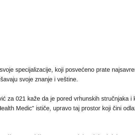
i svoje specijalizacije, koji posvećeno prate najsavr
šavaju svoje znanje i veštine.
ić za 021 kaže da je pored vrhunskih stručnjaka i k
lth Medic" ističe, upravo taj prostor koji čini odl