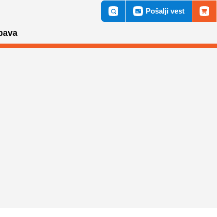
Pošalji vest
bava