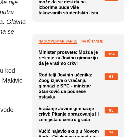
še nije
može da se desi da na
izborima bude više
nutra
takozvanih studentskih lista
va. Glavna
ima se
NAJKOMENTARISANIJE
NAJČITANIJE
Ministar prosvete: Možda je
164
rešenje za Jovinu gimnaziju
da je vratimo crkvi
du kod
Roditelji Jovinih učenika:
91
e Makivić
Zbog izjave o vraćanju
gimnazije SPC - ministar
Stanković da podnese
ostavku
Vraćanje Jovine gimnazije
e vode
85
crkvi: Pitanje obrazovanja ili
zemljišta u centru grada
Vučić najavio skup u Novom
75
Sadu: Očekujem pobedu na