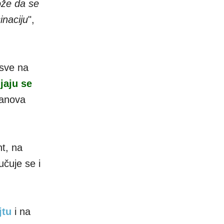
ože da se
inaciju
",
 sve na
jaju se
lanova
nt, na
učuje se i
jtu
i na