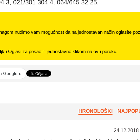
04 3, 021/301 304 4, 064/645 32 25.
nagom nudimo vam mogućnost da na jednostavan način oglasite pozi
jku Oglasi za posao ili jednostavno klikom na ovu poruku.
na Google-u
HRONOLOŠKI
NAJPOPU
24.12.2018