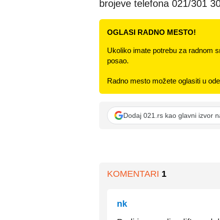
brojeve telefona 021/301 3
OGLASI RADNO MESTO!
Ukoliko imate potrebu za radnom s
posao.
Radno mesto možete oglasiti u odel
Dodaj 021.rs kao glavni izvor 
KOMENTARI
1
nk