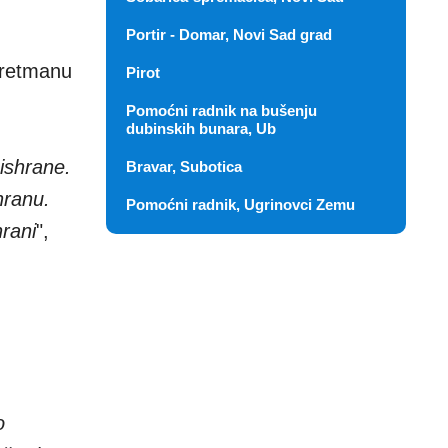
Portir - Domar, Novi Sad grad
 tretmanu
Pirot
Pomoćni radnik na bušenju
dubinskih bunara, Ub
ishrane.
Bravar, Subotica
hranu.
Pomoćni radnik, Ugrinovci Zemu
hrani
",
o