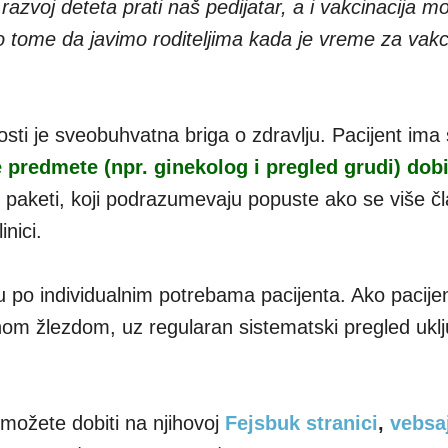
razvoj deteta prati naš pedijatar, a i vakcinacija m
 tome da javimo roditeljima kada je vreme za vakc
ti je sveobuhvatna briga o zdravlju. Pacijent ima
 predmete (npr. ginekolog i pregled grudi) dobi
ni paketi, koji podrazumevaju popuste ako se više č
inici.
su po individualnim potrebama pacijenta. Ako pacije
nom žlezdom, uz regularan sistematski pregled uklj
i možete dobiti na njihovoj
Fejsbuk stranici
,
vebsa