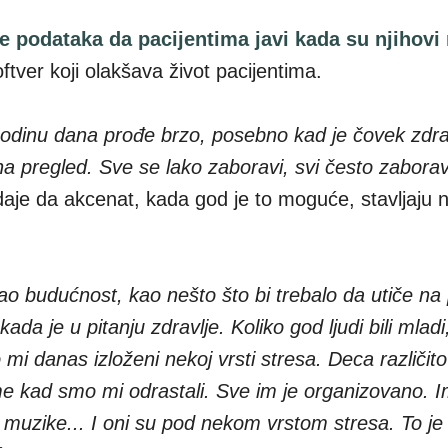
ze podataka da pacijentima javi kada su njihovi
softver koji olakšava život pacijentima.
dinu dana prođe brzo, posebno kad je čovek zdr
a pregled. Sve se lako zaboravi, svi često zabora
daje da akcenat, kada god je to moguće, stavljaju 
ao budućnost, kao nešto što bi trebalo da utiče na
ada je u pitanju zdravlje. Koliko god ljudi bili mladi
mi danas izloženi nekoj vrsti stresa. Deca različito
e kad smo mi odrastali. Sve im je organizovano. I
e muzike... I oni su pod nekom vrstom stresa. To je