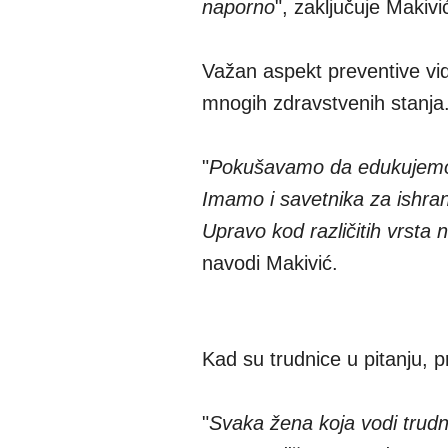
naporno
", zaključuje Makivi
Važan aspekt preventive vide
mnogih zdravstvenih stanja
"
Pokušavamo da edukujemo i 
Imamo i savetnika za ishran
Upravo kod različitih vrsta na
navodi Makivić.
Kad su trudnice u pitanju, p
"
Svaka žena koja vodi trudn