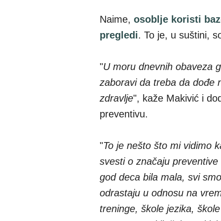
Naime,
osoblje koristi ba
pregledi
. To je, u suštini, 
"
U moru dnevnih obaveza go
zaboravi da treba da dođe n
zdravlje
", kaže Makivić i do
preventivu.
"
To je nešto što mi vidimo k
svesti o značaju preventive k
god deca bila mala, svi smo 
odrastaju u odnosu na vrem
treninge, škole jezika, škol