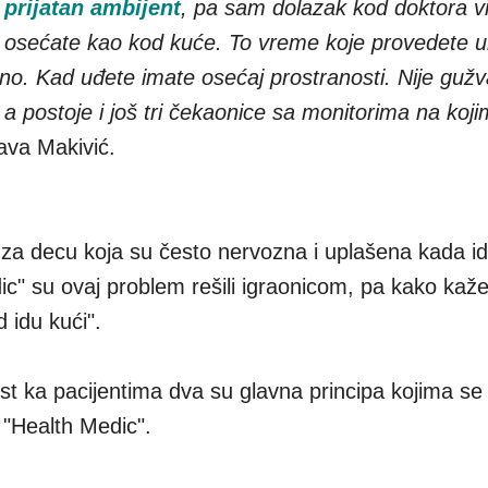
 prijatan ambijent
, pa sam dolazak kod doktora vi
se osećate kao kod kuće. To vreme koje provedete u
atno. Kad uđete imate osećaj prostranosti. Nije guž
a postoje i još tri čekaonice sa monitorima na koj
java Makivić.
za decu koja su često nervozna i uplašena kada i
dic" su ovaj problem rešili igraonicom, pa kako kaž
 idu kući".
nost ka pacijentima dva su glavna principa kojima s
i "Health Medic".