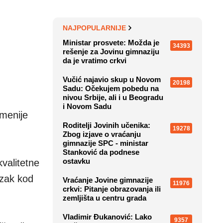
NAJPOPULARNIJE
Ministar prosvete: Možda je
34393
rešenje za Jovinu gimnaziju
da je vratimo crkvi
Vučić najavio skup u Novom
20198
Sadu: Očekujem pobedu na
nivou Srbije, ali i u Beogradu
i Novom Sadu
emenije
Roditelji Jovinih učenika:
19278
Zbog izjave o vraćanju
gimnazije SPC - ministar
Stanković da podnese
ostavku
valitetne
azak kod
Vraćanje Jovine gimnazije
11976
crkvi: Pitanje obrazovanja ili
zemljišta u centru grada
Vladimir Đukanović: Lako
9357