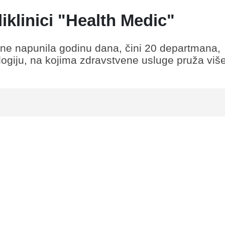
liklinici "Health Medic"
dine napunila godinu dana, čini 20 departmana,
ekologiju, na kojima zdravstvene usluge pruža viš