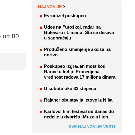
NAJNOVIJE
Evrodizel poskupeo
Udes na Futoškoj, radar na
Bulevaru i Limanu: Šta se dešava
e od 80
u saobraćaju
Produženo smanjenje akciza na
gorivo
Poskupeo izgrađen most kod
Barice u Inđiji: Procenjena
vrednost radova 17 miliona dinara
U subotu oko 33 stepena
Rajaner obustavlja letove iz Niša
Karlovci film festival od danas do
nedelje u dvorištu Muzeja Ilion
SVE NAJNOVIJE VESTI