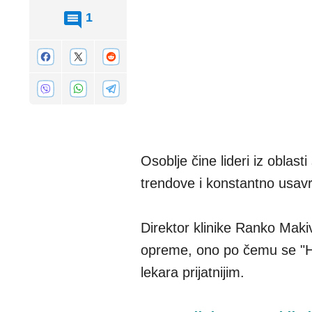
1
Osoblje čine lideri iz oblast
trendove i konstantno usavr
Direktor klinike Ranko Makiv
opreme, ono po čemu se "Hea
lekara prijatnijim.