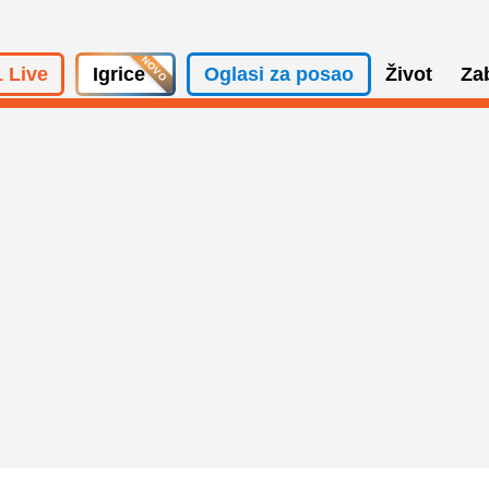
 Live
Igrice
Oglasi za posao
Život
Za