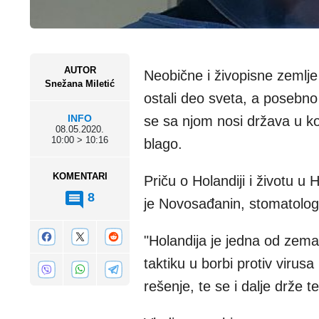
AUTOR
Neobične i živopisne zemlje 
Snežana Miletić
ostali deo sveta, a posebno
INFO
se sa njom nosi država u ko
08.05.2020.
10:00 > 10:16
blago.
KOMENTARI
Priču o Holandiji i životu 
8
je Novosađanin, stomatolo
"Holandija je jedna od zema
taktiku u borbi protiv virusa
rešenje, te se i dalje drže 