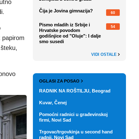
nutno
Čija je Jovina gimnazija?
i.
60
Pismo mladih iz Srbije i
o
54
Hrvatske povodom
godišnjice od "Oluje": I dalje
et papirom
smo susedi
 šteku,
VIDI OSTALE
ponovo
OGLASI ZA POSAO
RADNIK NA ROŠTILJU, Beograd
Kuvar, Čenej
Pomoćni radnici u građevinskoj
firmi, Novi Sad
Trgovac/trgovkinja u second hand
radnji, Novi Sad