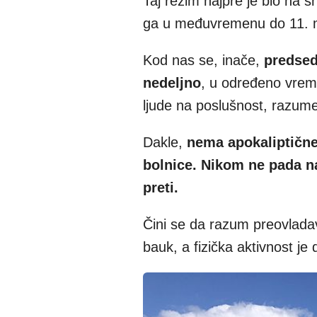
Taj režim najpre je bio na sn
ga u međuvremenu do 11. 
Kod nas se, inače,
predsed
nedeljno
, u određeno vreme
ljude na poslušnost, razumev
Dakle,
nema apokaliptične
bolnice. Nikom ne pada na
preti.
Čini se da razum preovlad
bauk, a fizička aktivnost je 