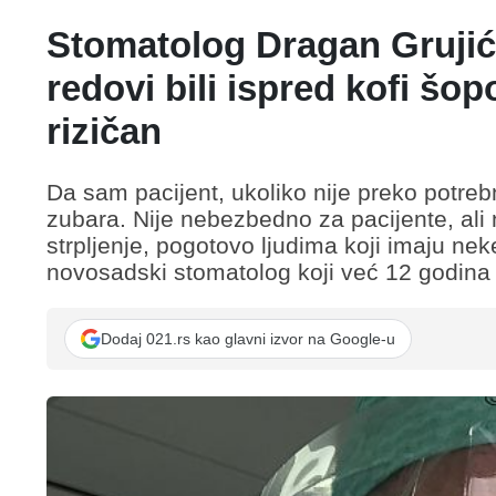
Stomatolog Dragan Grujić 
redovi bili ispred kofi šop
rizičan
Da sam pacijent, ukoliko nije preko potre
zubara. Nije nebezbedno za pacijente, ali 
strpljenje, pogotovo ljudima koji imaju neke
novosadski stomatolog koji već 12 godina ž
Dodaj 021.rs kao glavni izvor na Google-u