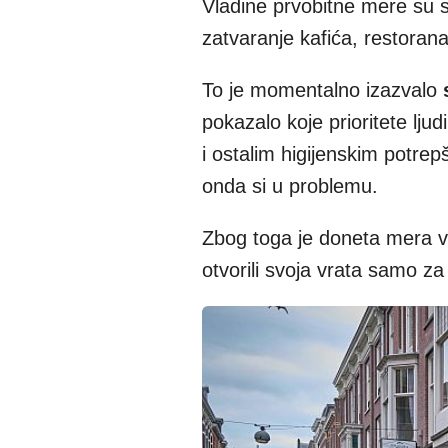
Vladine prvobitne mere su s
zatvaranje kafića, restorana
To je momentalno izazvalo
pokazalo koje prioritete lju
i ostalim higijenskim potrep
onda si u problemu.
Zbog toga je doneta mera v
otvorili svoja vrata samo za