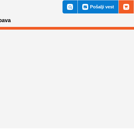
Pošalji vest
bava