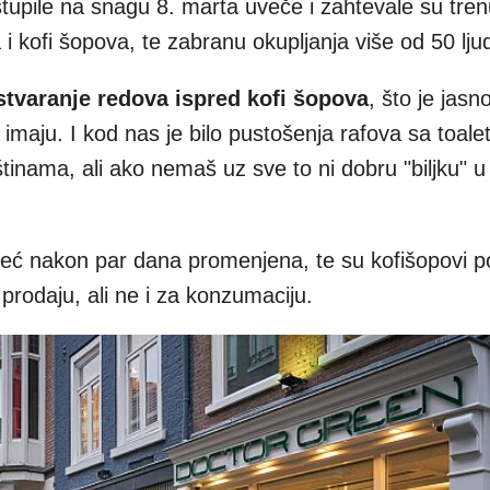
tupile na snagu 8. marta uveče i zahtevale su tre
 i kofi šopova, te zabranu okupljanja više od 50 ljud
stvaranje redova ispred kofi šopova
, što je jasn
di imaju. I kod nas je bilo pustošenja rafova sa toal
štinama, ali ako nemaš uz sve to ni dobru "biljku" u
eć nakon par dana promenjena, te su kofišopovi 
 prodaju, ali ne i za konzumaciju.