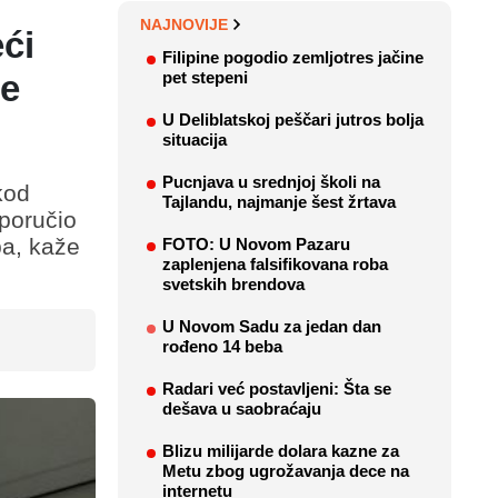
NAJNOVIJE
ći
Filipine pogodio zemljotres jačine
je
pet stepeni
U Deliblatskoj peščari jutros bolja
situacija
Pucnjava u srednjoj školi na
kod
Tajlandu, najmanje šest žrtava
eporučio
pa, kaže
FOTO: U Novom Pazaru
zaplenjena falsifikovana roba
svetskih brendova
U Novom Sadu za jedan dan
rođeno 14 beba
Radari već postavljeni: Šta se
dešava u saobraćaju
Blizu milijarde dolara kazne za
Metu zbog ugrožavanja dece na
internetu