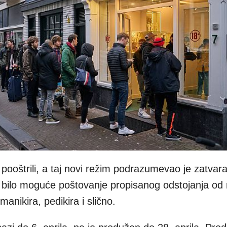
ooštrili, a taj novi režim podrazumevao je zatvara
je bilo moguće poštovanje propisanog odstojanja od 
manikira, pedikira i slično.