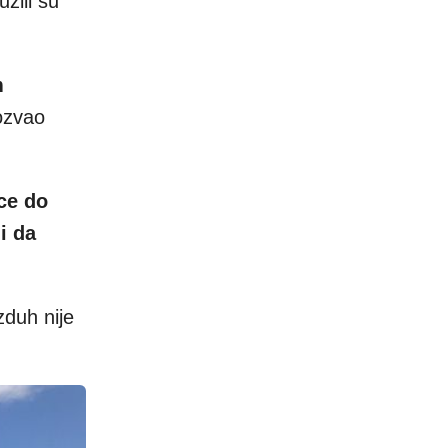
žili su
m
pozvao
ce do
i da
duh nije