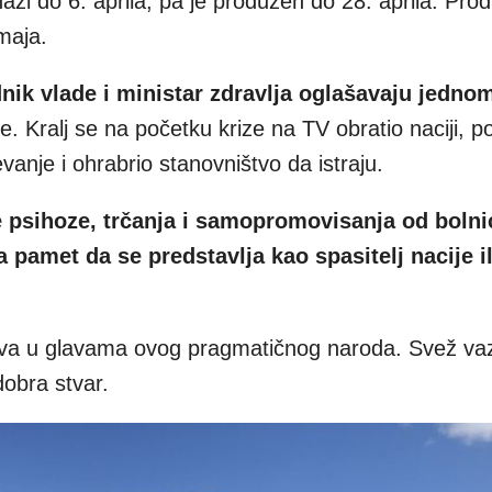
azi do 6. aprila, pa je produžen do 28. aprila. Produ
maja.
nik vlade i ministar zdravlja oglašavaju jedno
. Kralj se na početku krize na TV obratio naciji, 
anje i ohrabrio stanovništvo da istraju.
 psihoze, trčanja i samopromovisanja od bolni
 pamet da se predstavlja kao spasitelj nacije il
ava u glavama ovog pragmatičnog naroda. Svež vaz
dobra stvar.