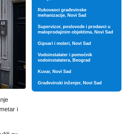
Rukovaoci građevinske
mehanizacije, Novi Sad
Supervizor, poslovođe i prodavci u
maloprodajinim objektima, Novi Sad
Gipsari i moleri, Novi Sad
Vodoinstalater i pomoćnik
vodoinstalatera, Beograd
Kuvar, Novi Sad
Građevinski inženjer, Novi Sad
nje
metar i