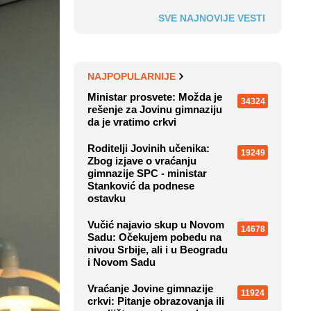
SVE NAJNOVIJE VESTI
NAJPOPULARNIJE
Ministar prosvete: Možda je
34324
rešenje za Jovinu gimnaziju
da je vratimo crkvi
Roditelji Jovinih učenika:
19249
Zbog izjave o vraćanju
gimnazije SPC - ministar
Stanković da podnese
ostavku
Vučić najavio skup u Novom
14678
Sadu: Očekujem pobedu na
nivou Srbije, ali i u Beogradu
i Novom Sadu
Vraćanje Jovine gimnazije
11924
crkvi: Pitanje obrazovanja ili