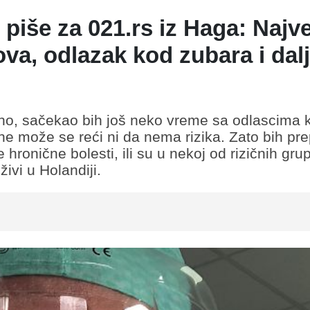
piše za 021.rs iz Haga: Najve
ova, odlazak kod zubara i dal
bno, sačekao bih još neko vreme sa odlascima 
ne može se reći ni da nema rizika. Zato bih pr
 hronične bolesti, ili su u nekoj od rizičnih gru
ivi u Holandiji.