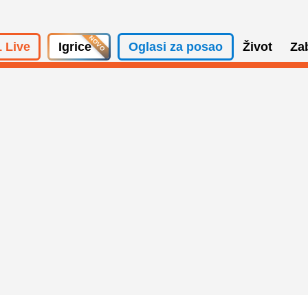
 Live
Igrice
Oglasi za posao
Život
Za