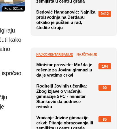
zemljišta u centru grada
Foto: 021.rs
Đedović Handanović: Najniža
9412
proizvodnja na Đerdapu
otkako je pušten u rad,
štedite struju
giraju
čuti kako
alno
NAJKOMENTARISANIJE
NAJČITANIJE
Ministar prosvete: Možda je
164
rešenje za Jovinu gimnaziju
 ispričao
da je vratimo crkvi
Roditelji Jovinih učenika:
90
Zbog izjave o vraćanju
gimnazije SPC - ministar
iju
Stanković da podnese
je
ostavku
Vraćanje Jovine gimnazije
85
crkvi: Pitanje obrazovanja ili
zemljišta u centru grada