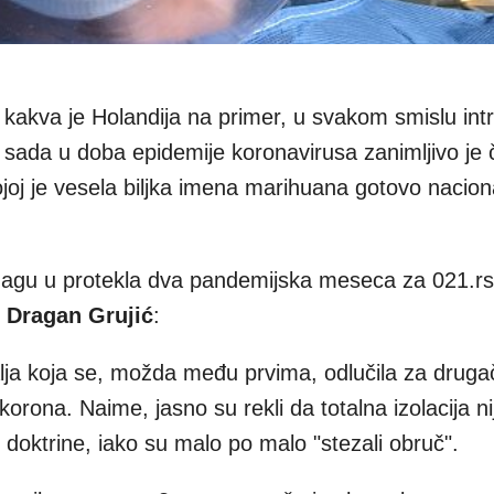
kakva je Holandija na primer, u svakom smislu intri
 sada u doba epidemije koronavirusa zanimljivo je 
joj je vesela biljka imena marihuana gotovo nacion
u Hagu u protekla dva pandemijska meseca za 021.rs
g
Dragan Grujić
:
lja koja se, možda među prvima, odlučila za drugač
 korona. Naime, jasno su rekli da totalna izolacija ni
te doktrine, iako su malo po malo "stezali obruč".