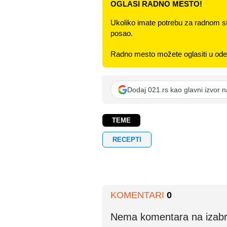
OGLASI RADNO MESTO!
Ukoliko imate potrebu za radnom s
posao.
Radno mesto možete oglasiti u odel
Dodaj 021.rs kao glavni izvor 
TEME
RECEPTI
KOMENTARI
0
Nema komentara na izabran