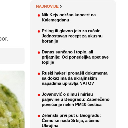
NAJNOVIJE
Nik Kejv održao koncert na
Kalemegdanu
Prilog ili glavno jelo za ručak:
Jednostavan recept za ukusnu
bor.
boraniju
Danas sunčano i toplo, ali
prijatnije: Od ponedeljka opet sve
toplije
Ruski hakeri pronašli dokumenta
sa dokazima da ukrajinskim
napadima upravlja NATO?
Jovanović o dimu i mirisu
paljevine u Beogradu: Zabeleženo
povećanje nekih PM10 čestica
Zelenski prvi put u Beogradu:
Čemu se nada Srbija, a čemu
Ukrajina