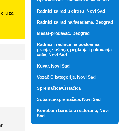
Radnici za rad u girosu, Novi Sad
ciju za
Radnici za rad na fasadama, Beograd
Mesar-prodavac, Beograd
Radnici i radnice na poslovima
pranja, sušenja, peglanja i pakovanja
veša, Novi Sad
Kuvar, Novi Sad
Vozač C kategorije, Novi Sad
Spremačica/Čistačica
Sobarica-spremačica, Novi Sad
Konobar i barista u restoranu, Novi
Sad
r.