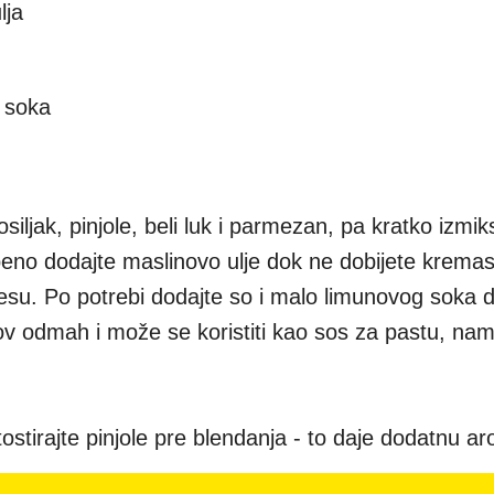
lja
g soka
osiljak, pinjole, beli luk i parmezan, pa kratko izmik
eno dodajte maslinovo ulje dok ne dobijete kremastu
esu. Po potrebi dodajte so i malo limunovog soka 
ov odmah i može se koristiti kao sos za pastu, nama
 tostirajte pinjole pre blendanja - to daje dodatnu a