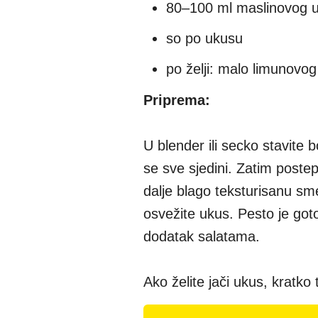
80–100 ml maslinovog u
so po ukusu
po želji: malo limunovo
Priprema:
U blender ili secko stavite b
se sve sjedini. Zatim postep
dalje blago teksturisanu sm
osvežite ukus. Pesto je got
dodatak salatama.
Ako želite jači ukus, kratko