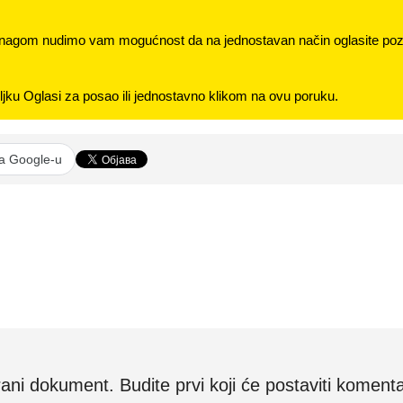
nagom nudimo vam mogućnost da na jednostavan način oglasite pozi
jku Oglasi za posao ili jednostavno klikom na ovu poruku.
na Google-u
i dokument. Budite prvi koji će postaviti komenta