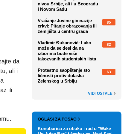
nivou Srbije, ali i u Beogradu
i Novom Sadu
Vraćanje Jovine gimnazije
85
crkvi: Pitanje obrazovanja ili
zemljišta u centru grada
Vladimir Đukanović: Lako
82
može da se desi da na
izborima bude više
takozvanih studentskih lista
sajte da
, ali i
Protestno saopštenje sto
63
ličnosti protiv dolaska
da
Zelenskog u Srbiju
z ili
VIDI OSTALE
romu.
OGLASI ZA POSAO
Konobarica za obuku i rad u "Wake
Up Juice Bar" i šankerica, Novi Sad