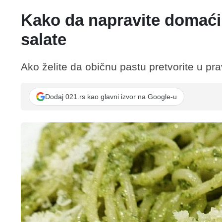
Kako da napravite domaći 
salate
Ako želite da običnu pastu pretvorite u pr
Dodaj 021.rs kao glavni izvor na Google-u