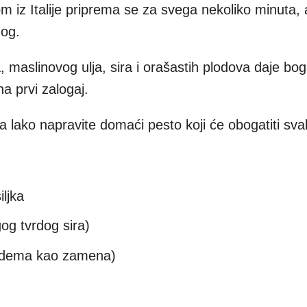
m iz Italije priprema se za svega nekoliko minuta, 
nog.
 maslinovog ulja, sira i orašastih plodova daje boga
na prvi zalogaj.
 lako napravite domaći pesto koji će obogatiti sva
ljka
og tvrdog sira)
/badema kao zamena)