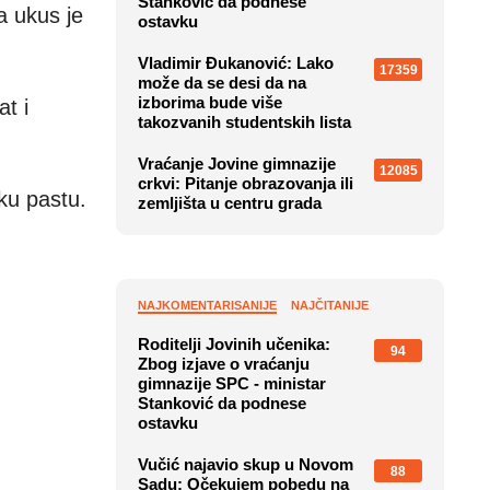
Stanković da podnese
a ukus je
ostavku
Vladimir Đukanović: Lako
17359
može da se desi da na
izborima bude više
t i
takozvanih studentskih lista
Vraćanje Jovine gimnazije
12085
crkvi: Pitanje obrazovanja ili
ku pastu.
zemljišta u centru grada
NAJKOMENTARISANIJE
NAJČITANIJE
Roditelji Jovinih učenika:
94
Zbog izjave o vraćanju
gimnazije SPC - ministar
Stanković da podnese
ostavku
Vučić najavio skup u Novom
88
Sadu: Očekujem pobedu na