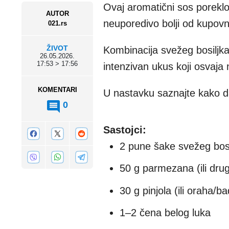
Ovaj aromatični sos poreklo
AUTOR
neuporedivo bolji od kupov
021.rs
ŽIVOT
Kombinacija svežeg bosiljka,
26.05.2026.
17:53 > 17:56
intenzivan ukus koji osvaja 
KOMENTARI
U nastavku saznajte kako da
0
Sastojci:
2 pune šake svežeg bosi
50 g parmezana (ili drug
30 g pinjola (ili oraha
1–2 čena belog luka