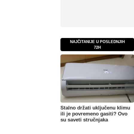
NAJČITANIJE U POSLEDNJIH
72H
Stalno držati uključenu klimu
ili je povremeno gasiti? Ovo
su saveti stručnjaka