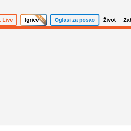
 Live
Igrice
Oglasi za posao
Život
Za