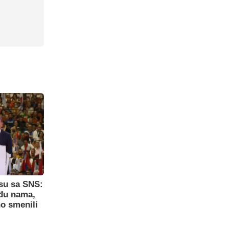
su sa SNS:
eđu nama,
o smenili