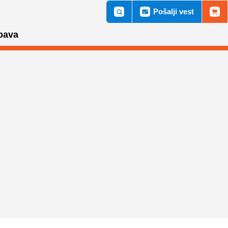
Pošalji vest
bava