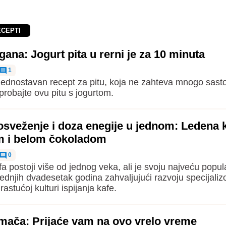
ECEPTI
agana: Jogurt pita u rerni je za 10 minuta
1
 jednostavan recept za pitu, koja ne zahteva mnogo sast
probajte ovu pitu s jogurtom.
osveženje i doza enegije u jednom: Ledena 
 i belom čokoladom
0
a postoji više od jednog veka, ali je svoju najveću popul
lednjih dvadesetak godina zahvaljujući razvoju specijaliz
 rastućoj kulturi ispijanja kafe.
mača: Prijaće vam na ovo vrelo vreme