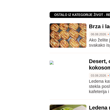
OSTALO IZ KATEGORIJE ŽIVOT - R
Brza i l
06.08.2026.
•
Ako želite
svakako is
Desert, 
kokosom
03.08.2026.
•
Ledena kaf
stekla pos
kafeterija i
Ledena 