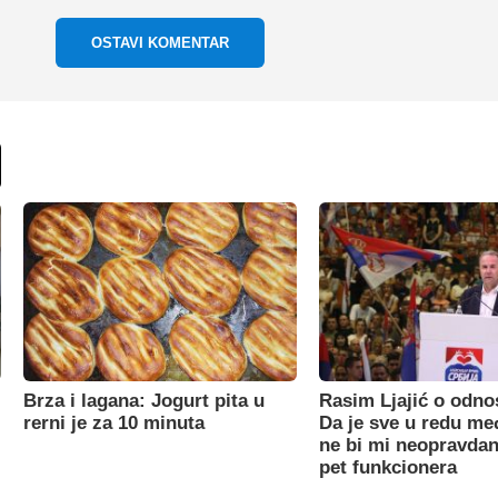
OSTAVI KOMENTAR
Brza i lagana: Jogurt pita u
Rasim Ljajić o odno
rerni je za 10 minuta
Da je sve u redu m
ne bi mi neopravdan
pet funkcionera