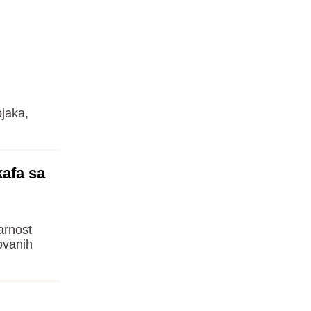
ojaka,
kafa sa
arnost
ovanih