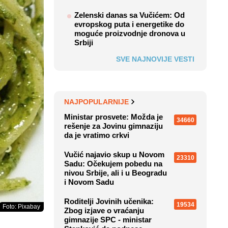
Zelenski danas sa Vučićem: Od
evropskog puta i energetike do
moguće proizvodnje dronova u
Srbiji
SVE NAJNOVIJE VESTI
NAJPOPULARNIJE
Ministar prosvete: Možda je
34660
rešenje za Jovinu gimnaziju
da je vratimo crkvi
Vučić najavio skup u Novom
23310
Sadu: Očekujem pobedu na
nivou Srbije, ali i u Beogradu
i Novom Sadu
Roditelji Jovinih učenika:
19534
Foto: Pixabay
Zbog izjave o vraćanju
gimnazije SPC - ministar