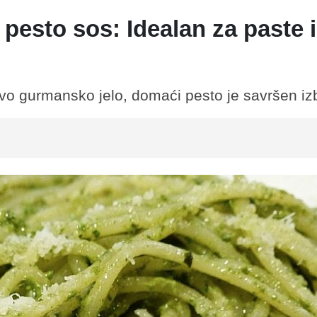
pesto sos: Idealan za paste i
avo gurmansko jelo, domaći pesto je savršen iz