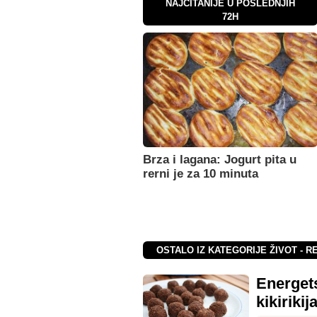
NAJČITANIJE U POSLEDNJIH
72H
Brza i lagana: Jogurt pita u
rerni je za 10 minuta
OSTALO IZ KATEGORIJE ŽIVOT - R
Energets
kikirikij