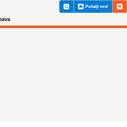
Pošalji vest
bava