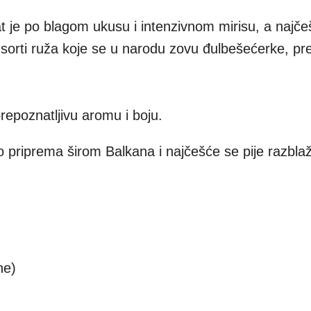
t je po blagom ukusu i intenzivnom mirisu, a najče
h sorti ruža koje se u narodu zovu đulbešećerke, pr
prepoznatljivu aromu i boju.
o priprema širom Balkana i najčešće se pije razbla
ne)