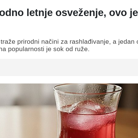
odno letnje osveženje, ovo je
traže prirodni načini za rashlađivanje, a jedan
na popularnosti je sok od ruže.