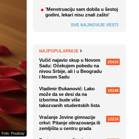
'Menstruaciju sam dobila u šestoj
godini, lekari nisu znali zašto'
SVE NAJNOVIJE VESTI
NAJPOPULARNIJE
Vučić najavio skup u Novom
25416
Sadu: Očekujem pobedu na
nivou Srbije, ali i u Beogradu
i Novom Sadu
Vladimir Đukanović: Lako
18248
može da se desi da na
izborima bude više
takozvanih studentskih lista
Vraćanje Jovine gimnazije
12218
crkvi: Pitanje obrazovanja ili
zemljišta u centru grada
Foto: Pixabay