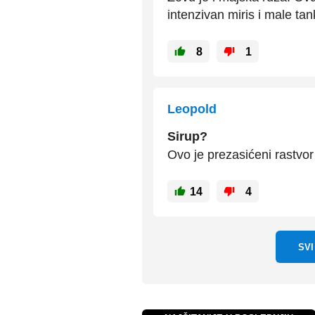
intenzivan miris i male ta
8
1
Leopold
Sirup?
Ovo je prezasićeni rastvo
14
4
SV