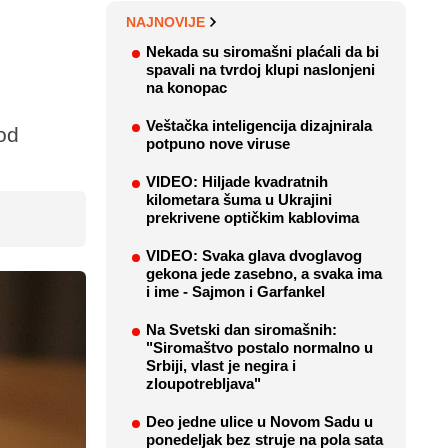
NAJNOVIJE
Nekada su siromašni plaćali da bi
spavali na tvrdoj klupi naslonjeni
na konopac
Veštačka inteligencija dizajnirala
 od
potpuno nove viruse
VIDEO: Hiljade kvadratnih
kilometara šuma u Ukrajini
prekrivene optičkim kablovima
VIDEO: Svaka glava dvoglavog
gekona jede zasebno, a svaka ima
i ime - Sajmon i Garfankel
Na Svetski dan siromašnih:
"Siromaštvo postalo normalno u
Srbiji, vlast je negira i
zloupotrebljava"
Deo jedne ulice u Novom Sadu u
ponedeljak bez struje na pola sata