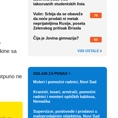
takozvanih studentskih lista
Vulin: Srbija da se obaveže
76
da neće prodati ni metak
neprijateljima Rusije, poseta
Zelenskog pritisak Brisela
Čija je Jovina gimnazija?
60
o
skine sa
VIDI OSTALE
OGLASI ZA POSAO
potpuno ne
Moleri i pomoćni radnici, Novi Sad
Kranisti, tesari, armirači, pomoćni
radnici i monteri optičkih kablova,
Nemačka
Supervizor, poslovođe i prodavci u
maloprodajinim objektima, Novi Sad