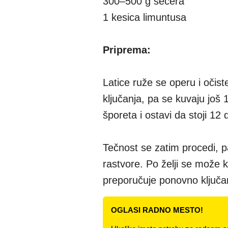
300–500 g šećera
1 kesica limuntusa
Priprema:
Latice ruže se operu i očis
ključanja, pa se kuvaju još
šporeta i ostavi da stoji 12
Tečnost se zatim procedi, p
rastvore. Po želji se može k
preporučuje ponovno ključa
OGLASI RADNO MESTO!