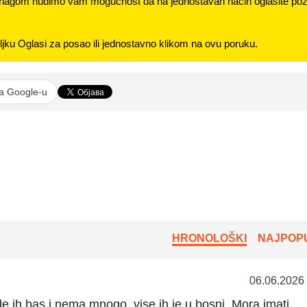
nagom nudimo vam mogućnost da na jednostavan način oglasite pozi
jku Oglasi za posao ili jednostavno klikom na ovu poruku.
na Google-u
HRONOLOŠKI
NAJPOPU
06.06.2026
e ih bas i nema mnogo, vise ih je u bosni. Mora imati