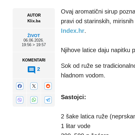
Ovaj aromatični sirup pozna
AUTOR
pravi od starinskih, mirisni
Klix.ba
Index.hr
.
ŽIVOT
06.06.2026.
19:56 > 19:57
Njihove latice daju napitku 
KOMENTARI
Sok od ruže se tradicionaln
2
hladnom vodom.
Sastojci:
2 šake latica ruže (neprska
1 litar vode