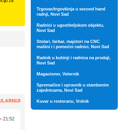
ciju za
Trgovac/trgovkinja u second hand
radnji, Novi Sad
Radnici u ugostiteljskom objektu,
Novi Sad
Stolari, farbar, majstori na CNC
mašini i i pomoćni radnici, Novi Sad
Radnik u kuhinji i radnica na prodaji,
Novi Sad
Magacioner, Veternik
Spremačice i upravnik u stambenim
zajednicama, Novi Sad
LARNIJI
Kuvar u restoranu, Vrdnik
•
21:52