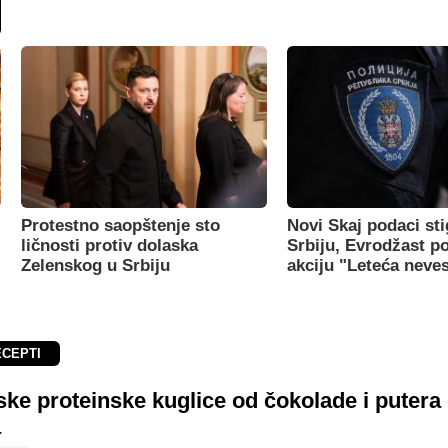
Protestno saopštenje sto
Novi Skaj podaci sti
ličnosti protiv dolaska
Srbiju, Evrodžast p
Zelenskog u Srbiju
akciju "Leteća neve
ECEPTI
ke proteinske kuglice od čokolade i putera
a