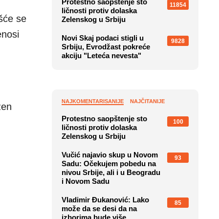
Protestno saopštenje sto
11854
ličnosti protiv dolaska
šće se
Zelenskog u Srbiju
enosi
Novi Skaj podaci stigli u
9828
Srbiju, Evrodžast pokreće
akciju "Leteća nevesta"
NAJKOMENTARISANIJE
NAJČITANIJE
žen
Protestno saopštenje sto
100
ličnosti protiv dolaska
Zelenskog u Srbiju
Vučić najavio skup u Novom
93
Sadu: Očekujem pobedu na
nivou Srbije, ali i u Beogradu
i Novom Sadu
Vladimir Đukanović: Lako
85
može da se desi da na
izborima bude više