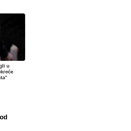
gli u
okreće
sta"
 od