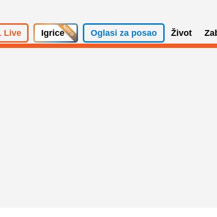
 Live
Igrice
Oglasi za posao
Život
Za