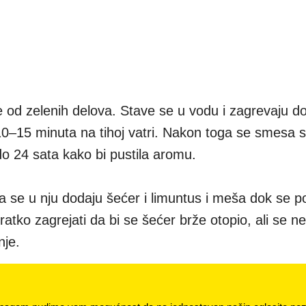
te od zelenih delova. Stave se u vodu i zagrevaju d
 10–15 minuta na tihoj vatri. Nakon toga se smesa 
 do 24 sata kako bi pustila aromu.
a se u nju dodaju šećer i limuntus i meša dok se 
ratko zagrejati da bi se šećer brže otopio, ali se ne
nje.