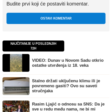
Budite prvi koji će postaviti komentar.
OSTAVI KOMENTAR
NAJČITANIJE U POSLEDNJIH
72H
VIDEO: Dunav u Novom Sadu otkrio
ostatke utvrđenja iz 18. veka
Stalno držati uključenu klimu ili je
povremeno gasiti? Ovo su saveti
stručnjaka
Rasim Ljajić o odnosu sa SNS: Da je
sve u redu među nama, ne bi mi