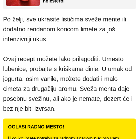
holesterol
Po želji, sve ukrasite listićima sveže mente ili
dodatno rendanom koricom limete za još
intenzivniji ukus.
Ovaj recept možete lako prilagoditi. Umesto
lubenice, probajte s kriškama dinje. U umak od
jogurta, osim vanile, možete dodati i malo
cimeta za drugačiju aromu. Sveža menta daje
posebnu svežinu, ali ako je nemate, dezert će i
bez nje biti izvrsan.
OGLASI RADNO MESTO!
Ukoliko imate potrebu za radnom snagom nudimo vam