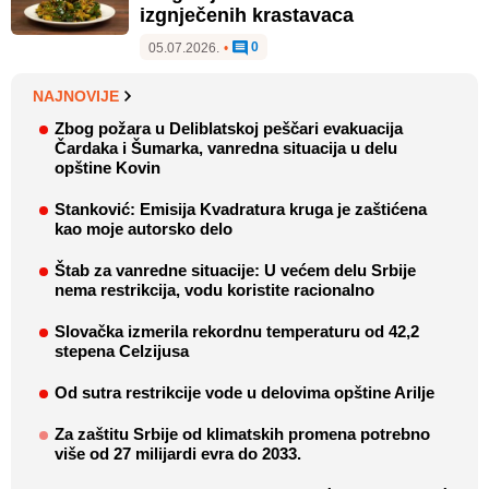
izgnječenih krastavaca
0
05.07.2026.
•
NAJNOVIJE
Zbog požara u Deliblatskoj peščari evakuacija
Čardaka i Šumarka, vanredna situacija u delu
opštine Kovin
Stanković: Emisija Kvadratura kruga je zaštićena
kao moje autorsko delo
Štab za vanredne situacije: U većem delu Srbije
nema restrikcija, vodu koristite racionalno
Slovačka izmerila rekordnu temperaturu od 42,2
stepena Celzijusa
Od sutra restrikcije vode u delovima opštine Arilje
Za zaštitu Srbije od klimatskih promena potrebno
više od 27 milijardi evra do 2033.