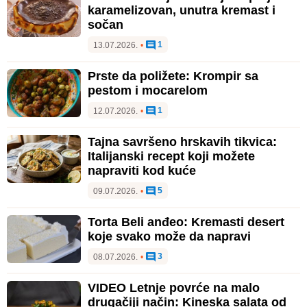
karamelizovan, unutra kremast i
sočan
1
13.07.2026.
•
Prste da poližete: Krompir sa
pestom i mocarelom
1
12.07.2026.
•
Tajna savršeno hrskavih tikvica:
Italijanski recept koji možete
napraviti kod kuće
5
09.07.2026.
•
Torta Beli anđeo: Kremasti desert
koje svako može da napravi
3
08.07.2026.
•
VIDEO Letnje povrće na malo
drugačiji način: Kineska salata od