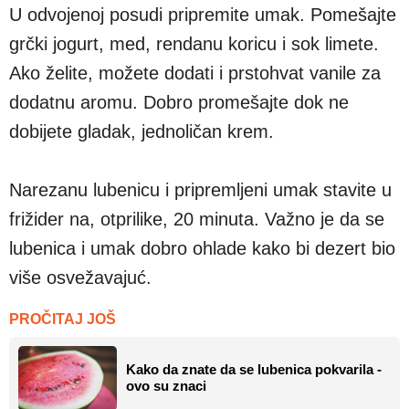
U odvojenoj posudi pripremite umak. Pomešajte
grčki jogurt, med, rendanu koricu i sok limete.
Ako želite, možete dodati i prstohvat vanile za
dodatnu aromu. Dobro promešajte dok ne
dobijete gladak, jednoličan krem.
Narezanu lubenicu i pripremljeni umak stavite u
frižider na, otprilike, 20 minuta. Važno je da se
lubenica i umak dobro ohlade kako bi dezert bio
više osvežavajuć.
PROČITAJ JOŠ
Kako da znate da se lubenica pokvarila -
ovo su znaci