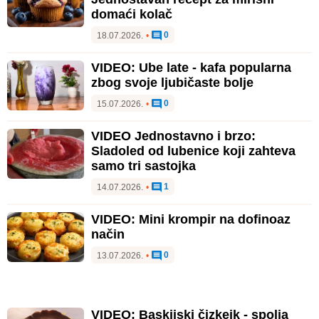
domaći kolač
0
18.07.2026.
•
VIDEO: Ube late - kafa popularna
zbog svoje ljubičaste bolje
0
15.07.2026.
•
VIDEO Jednostavno i brzo:
Sladoled od lubenice koji zahteva
samo tri sastojka
1
14.07.2026.
•
VIDEO: Mini krompir na dofinoaz
način
0
13.07.2026.
•
VIDEO: Baskijski čizkejk - spolja