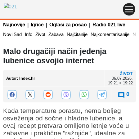
Najnovije
|
Igrice
|
Oglasi za posao
|
Radio 021 live
Novi Sad
Info
Život
Zabava
Najčitanije
Najkomentarisanije
Naj
Malo drugačiji način jedenja
lubenice osvojio internet
ŽIVOT
Autor
:
Index.hr
06.07.2026.
19:21 > 19:22
0
Kada temperature porastu, nema boljeg
osveženja od sočne i hladne lubenice, a
ovaj recept pretvara omiljeno letnje voće u
zabavne i praktične "ražnjiće", idealne za