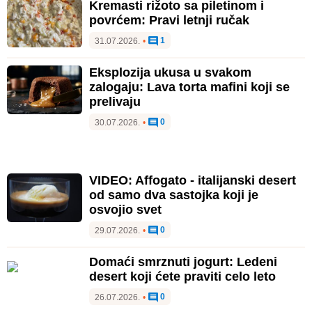
Kremasti rižoto sa piletinom i
povrćem: Pravi letnji ručak
1
31.07.2026.
•
Eksplozija ukusa u svakom
zalogaju: Lava torta mafini koji se
prelivaju
0
30.07.2026.
•
VIDEO: Affogato - italijanski desert
od samo dva sastojka koji je
osvojio svet
0
29.07.2026.
•
Domaći smrznuti jogurt: Ledeni
desert koji ćete praviti celo leto
0
26.07.2026.
•