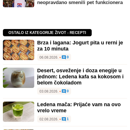
neopravdano smenili pet funkcionera
OSTALO IZ KATEGORIJE ŽIVOT - RECEPTI
Brza i lagana: Jogurt pita u rerni je
za 10 minuta
0
06.08.2026.
•
Desert, osveženje i doza enegije u
jednom: Ledena kafa sa kokosom i
belom čokoladom
0
03.08.2026.
•
Ledena mača: Prijaće vam na ovo
vrelo vreme
1
02.08.2026.
•