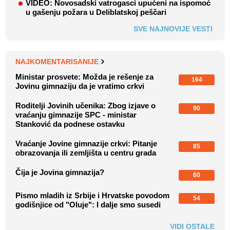
VIDEO: Novosadski vatrogasci upućeni na ispomoć
u gašenju požara u Deliblatskoj peščari
SVE NAJNOVIJE VESTI
NAJKOMENTARISANIJE
Ministar prosvete: Možda je rešenje za
164
Jovinu gimnaziju da je vratimo crkvi
Roditelji Jovinih učenika: Zbog izjave o
90
vraćanju gimnazije SPC - ministar
Stanković da podnese ostavku
Vraćanje Jovine gimnazije crkvi: Pitanje
85
obrazovanja ili zemljišta u centru grada
Čija je Jovina gimnazija?
60
Pismo mladih iz Srbije i Hrvatske povodom
54
godišnjice od "Oluje": I dalje smo susedi
VIDI OSTALE