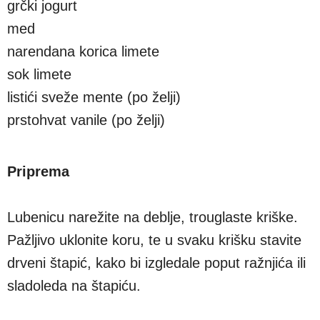
grčki jogurt
med
narendana korica limete
sok limete
listići sveže mente (po želji)
prstohvat vanile (po želji)
Priprema
Lubenicu narežite na deblje, trouglaste kriške.
Pažljivo uklonite koru, te u svaku krišku stavite
drveni štapić, kako bi izgledale poput ražnjića ili
sladoleda na štapiću.