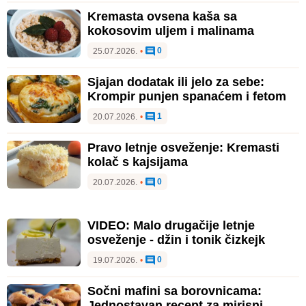
Kremasta ovsena kaša sa
kokosovim uljem i malinama
0
25.07.2026.
•
Sjajan dodatak ili jelo za sebe:
Krompir punjen spanaćem i fetom
1
20.07.2026.
•
Pravo letnje osveženje: Kremasti
kolač s kajsijama
0
20.07.2026.
•
VIDEO: Malo drugačije letnje
osveženje - džin i tonik čizkejk
0
19.07.2026.
•
Sočni mafini sa borovnicama:
Jednostavan recept za mirisni