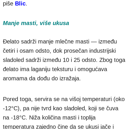
piše
Blic
.
Manje masti, više ukusa
Đelato sadrži manje mlečne masti — između
četiri i osam odsto, dok prosečan industrijski
sladoled sadrži između 10 i 25 odsto. Zbog toga
đelato ima laganiju teksturu i omogućava
aromama da dođu do izražaja.
Pored toga, servira se na višoj temperaturi (oko
-12°C), pa nije tvrd kao sladoled, koji se čuva
na -18°C. Niža količina masti i toplija
temperatura zajedno čine da se ukusi jače i