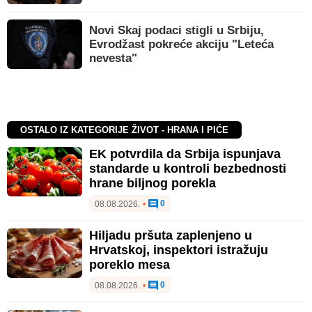
Novi Skaj podaci stigli u Srbiju,
Evrodžast pokreće akciju "Leteća
nevesta"
OSTALO IZ KATEGORIJE ŽIVOT - HRANA I PIĆE
EK potvrdila da Srbija ispunjava
standarde u kontroli bezbednosti
hrane biljnog porekla
0
08.08.2026.
•
Hiljadu pršuta zaplenjeno u
Hrvatskoj, inspektori istražuju
poreklo mesa
0
08.08.2026.
•