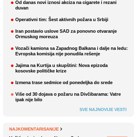
Od danas novi iznosi akciza na cigarete i rezani
duvan
Operativni tim: Šest aktivnih požara u Srbiji
Iran postavio uslove SAD za ponovno otvaranje
Ormuskog moreuza
Vozači kamiona sa Zapadnog Balkana i dalje na ledu:
Evropska komisija nije ponudila rešenje
Jajima na Kurtija u skupštini: Nova epizoda
kosovske političke krize
Izmena trase sedmice od ponedeljka do srede
Više od 30 dojava o požaru na Divčibarama: Vatre
ipak nije bilo
SVE NAJNOVIJE VESTI
NAJKOMENTARISANIJE