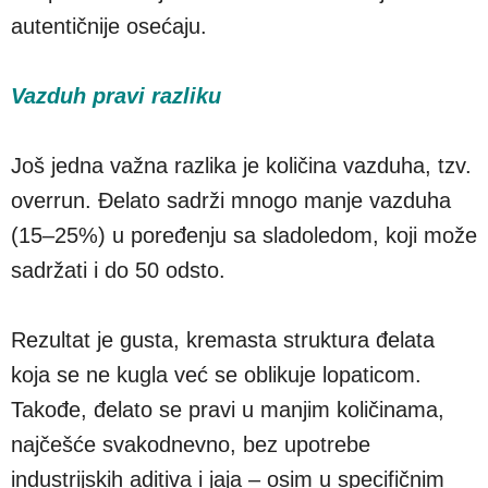
autentičnije osećaju.
Vazduh pravi razliku
Još jedna važna razlika je količina vazduha, tzv.
overrun. Đelato sadrži mnogo manje vazduha
(15–25%) u poređenju sa sladoledom, koji može
sadržati i do 50 odsto.
Rezultat je gusta, kremasta struktura đelata
koja se ne kugla već se oblikuje lopaticom.
Takođe, đelato se pravi u manjim količinama,
najčešće svakodnevno, bez upotrebe
industrijskih aditiva i jaja – osim u specifičnim