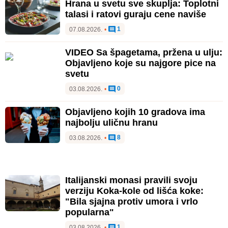
Hrana u svetu sve skuplja: Toplotni
talasi i ratovi guraju cene naviše
1
07.08.2026.
•
VIDEO Sa špagetama, pržena u ulju:
Objavljeno koje su najgore pice na
svetu
0
03.08.2026.
•
Objavljeno kojih 10 gradova ima
najbolju uličnu hranu
8
03.08.2026.
•
Italijanski monasi pravili svoju
verziju Koka-kole od lišća koke:
"Bila sjajna protiv umora i vrlo
popularna"
1
03.08.2026.
•