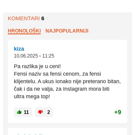
KOMENTARI
6
HRONOLOŠKI
NAJPOPULARNIJI
kiza
10.06.2025
•
11:25
Pa razlika je u ceni!
Fensi naziv sa fensi cenom, za fensi
klijentelu. A ukus ionako nije preterano bitan,
čak i da ne valja, za Instagram mora biti
ultra mega top!
+9
11
2