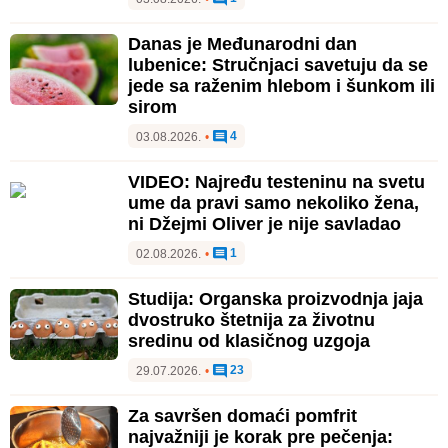
Danas je Međunarodni dan
lubenice: Stručnjaci savetuju da se
jede sa raženim hlebom i šunkom ili
sirom
4
03.08.2026.
•
VIDEO: Najređu testeninu na svetu
ume da pravi samo nekoliko žena,
ni Džejmi Oliver je nije savladao
1
02.08.2026.
•
Studija: Organska proizvodnja jaja
dvostruko štetnija za životnu
sredinu od klasičnog uzgoja
23
29.07.2026.
•
Za savršen domaći pomfrit
najvažniji je korak pre pečenja: