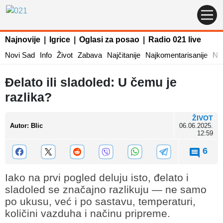
Najnovije
|
Igrice
|
Oglasi za posao
|
Radio 021 live
Novi Sad
Info
Život
Zabava
Najčitanije
Najkomentarisanije
Naj
Đelato ili sladoled: U čemu je
razlika?
ŽIVOT
Autor
:
Blic
06.06.2025.
12:59
6
Iako na prvi pogled deluju isto, đelato i
sladoled se značajno razlikuju — ne samo
po ukusu, već i po sastavu, temperaturi,
količini vazduha i načinu pripreme.