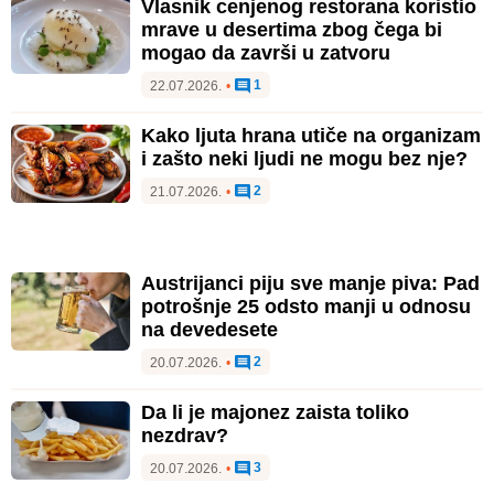
Vlasnik cenjenog restorana koristio
mrave u desertima zbog čega bi
mogao da završi u zatvoru
1
22.07.2026.
•
Kako ljuta hrana utiče na organizam
i zašto neki ljudi ne mogu bez nje?
2
21.07.2026.
•
Austrijanci piju sve manje piva: Pad
potrošnje 25 odsto manji u odnosu
na devedesete
2
20.07.2026.
•
Da li je majonez zaista toliko
nezdrav?
3
20.07.2026.
•