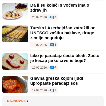
Da li su kolači s voćem imalo
zdraviji?
2
20.07.2026.
•
Turska i Azerbejdžan zatražili od
UNESCO zaštitu baklave, druge
zemlje negoduju
4
19.07.2026.
•
Iako je paradajz često bleđi: Zašto
je kečap jarko crvene boje?
0
19.07.2026.
•
Glavna greška kojom ljudi
upropaste paradajz sos
1
19.07.2026.
•
NAJNOVIJE