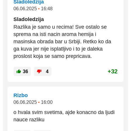
Sladoledzija
06.06.2025
•
16:48
Sladoledzija
Razlika je samo u recima! Sve ostalo se
sprema na isti nacin aroma hemija i
masinska obrada bar u Srbiji. Retko ko da
ga kuva jer nije isplatljivo i to je daleka
proslost koja se samo prepricava.
+32
36
4
Rizbo
06.06.2025
•
16:00
o hvala svim svetima, ajde konacno da ljudi
nauce razliku