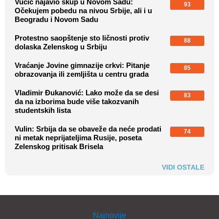
Vučić najavio skup u Novom Sadu:
93
Očekujem pobedu na nivou Srbije, ali i u
Beogradu i Novom Sadu
Protestno saopštenje sto ličnosti protiv
88
dolaska Zelenskog u Srbiju
Vraćanje Jovine gimnazije crkvi: Pitanje
85
obrazovanja ili zemljišta u centru grada
Vladimir Đukanović: Lako može da se desi
83
da na izborima bude više takozvanih
studentskih lista
Vulin: Srbija da se obaveže da neće prodati
74
ni metak neprijateljima Rusije, poseta
Zelenskog pritisak Brisela
VIDI OSTALE
Najnovije