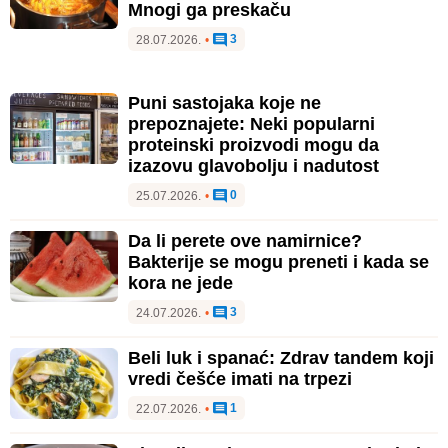
Mnogi ga preskaču
3
28.07.2026.
•
Puni sastojaka koje ne
prepoznajete: Neki popularni
proteinski proizvodi mogu da
izazovu glavobolju i nadutost
0
25.07.2026.
•
Da li perete ove namirnice?
Bakterije se mogu preneti i kada se
kora ne jede
3
24.07.2026.
•
Beli luk i spanać: Zdrav tandem koji
vredi češće imati na trpezi
1
22.07.2026.
•