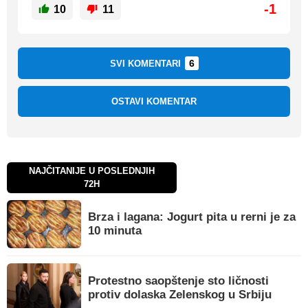
-1
10
11
6
SVI KOMENTARI
OSTAVI KOMENTAR
NAJČITANIJE U POSLEDNJIH
72H
Brza i lagana: Jogurt pita u rerni je za
10 minuta
Protestno saopštenje sto ličnosti
protiv dolaska Zelenskog u Srbiju