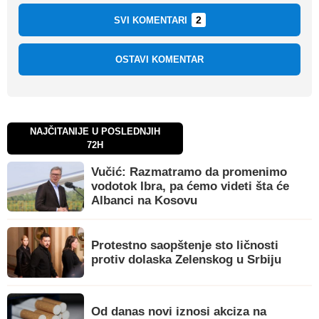
2
SVI KOMENTARI
OSTAVI KOMENTAR
NAJČITANIJE U POSLEDNJIH
72H
Vučić: Razmatramo da promenimo
vodotok Ibra, pa ćemo videti šta će
Albanci na Kosovu
Protestno saopštenje sto ličnosti
protiv dolaska Zelenskog u Srbiju
Od danas novi iznosi akciza na