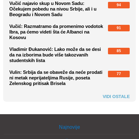
Vučić najavio skup u Novom Sadu:
94
Očekujem pobedu na nivou Srbije, ali i u
Beogradu i Novom Sadu
Vučić: Razmatramo da promenimo vodotok
91
Ibra, pa ćemo videti šta će Albanci na
Kosovu
Vladimir Đukanović: Lako može da se desi
85
da na izborima bude više takozvanih
studentskih lista
Vulin: Srbija da se obaveže da neće prodati
77
ni metak neprijateljima Rusije, poseta
Zelenskog pritisak Brisela
VIDI OSTALE
Najnovije