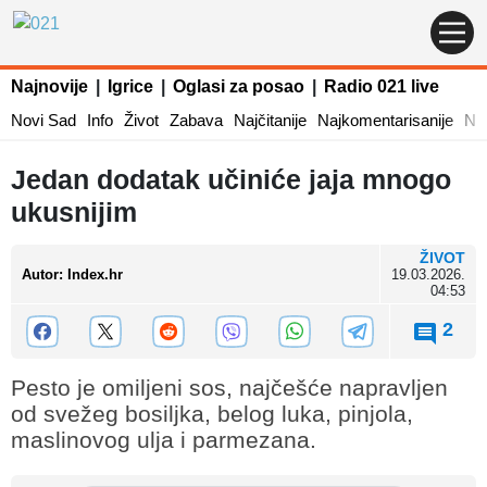
Najnovije
|
Igrice
|
Oglasi za posao
|
Radio 021 live
Novi Sad
Info
Život
Zabava
Najčitanije
Najkomentarisanije
Naj
Jedan dodatak učiniće jaja mnogo
ukusnijim
ŽIVOT
Autor
:
Index.hr
19.03.2026.
04:53
2
Pesto je omiljeni sos, najčešće napravljen
od svežeg bosiljka, belog luka, pinjola,
maslinovog ulja i parmezana.