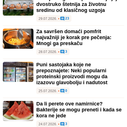
dvostruko štetnija za životnu
sredinu od klasičnog uzgoja
23
29.07.2026.
•
Za savršen domaći pomfrit
najvažniji je korak pre pečenja:
Mnogi ga preskaču
3
28.07.2026.
•
Puni sastojaka koje ne
prepoznajete: Neki popularni
proteinski proizvodi mogu da
izazovu glavobolju i nadutost
0
25.07.2026.
•
Da li perete ove namirnice?
Bakterije se mogu preneti i kada se
kora ne jede
3
24.07.2026.
•