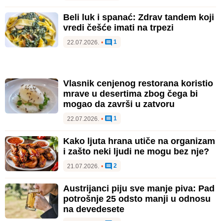
Beli luk i spanać: Zdrav tandem koji
vredi češće imati na trpezi
1
22.07.2026.
•
Vlasnik cenjenog restorana koristio
mrave u desertima zbog čega bi
mogao da završi u zatvoru
1
22.07.2026.
•
Kako ljuta hrana utiče na organizam
i zašto neki ljudi ne mogu bez nje?
2
21.07.2026.
•
Austrijanci piju sve manje piva: Pad
potrošnje 25 odsto manji u odnosu
na devedesete