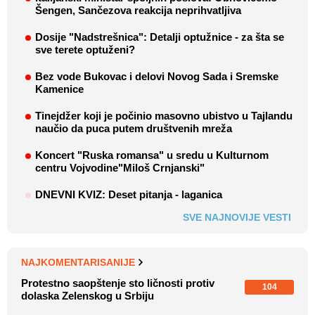
Šengen, Sančezova reakcija neprihvatljiva
Dosije "Nadstrešnica": Detalji optužnice - za šta se
sve terete optuženi?
Bez vode Bukovac i delovi Novog Sada i Sremske
Kamenice
Tinejdžer koji je počinio masovno ubistvo u Tajlandu
naučio da puca putem društvenih mreža
Koncert "Ruska romansa" u sredu u Kulturnom
centru Vojvodine"Miloš Crnjanski"
DNEVNI KVIZ: Deset pitanja - laganica
SVE NAJNOVIJE VESTI
NAJKOMENTARISANIJE
Protestno saopštenje sto ličnosti protiv
104
dolaska Zelenskog u Srbiju