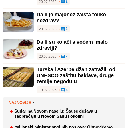
2
20.07.2026.
•
Da li je majonez zaista toliko
nezdrav?
3
20.07.2026.
•
Da li su kolači s voćem imalo
zdraviji?
2
20.07.2026.
•
Turska i Azerbejdžan zatražili od
UNESCO zaštitu baklave, druge
zemlje negoduju
4
19.07.2026.
•
NAJNOVIJE
Sudar na Novom naselju: Šta se dešava u
saobraćaju u Novom Sadu i okolini
Italijanski ministar spoljnih poslova: Obnovićemo