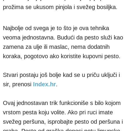
prožima se ukusom pinjola i svežeg bosiljka.
Najbolje od svega je to što je ova tehnika
veoma jednostavna. Budući da pesto služi kao
zamena za ulje ili maslac, nema dodatnih
koraka, pogotovo ako koristite kupovni pesto.
Stvari postaju još bolje kad se u priču uključi i
sir, prenosi
Index.hr
.
Ovaj jednostavan trik funkcioniše s bilo kojom
vrstom pesta koju volite. Ako pri ruci imate
svežeg peršuna, isprobajte pesto od peršuna i
oraha. Pesto od graška donosi notu limunske