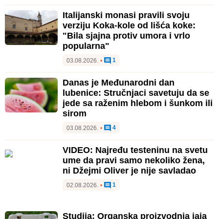
Italijanski monasi pravili svoju
verziju Koka-kole od lišća koke:
"Bila sjajna protiv umora i vrlo
popularna"
1
03.08.2026.
•
Danas je Međunarodni dan
lubenice: Stručnjaci savetuju da se
jede sa raženim hlebom i šunkom ili
sirom
4
03.08.2026.
•
VIDEO: Najređu testeninu na svetu
ume da pravi samo nekoliko žena,
ni Džejmi Oliver je nije savladao
1
02.08.2026.
•
Studija: Organska proizvodnja jaja