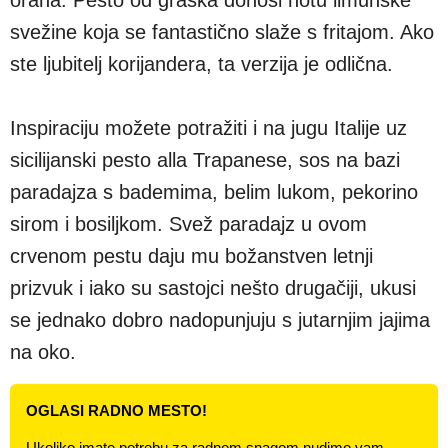
svežine koja se fantastično slaže s fritajom. Ako
ste ljubitelj korijandera, ta verzija je odlična.
Inspiraciju možete potražiti i na jugu Italije uz
sicilijanski pesto alla Trapanese, sos na bazi
paradajza s bademima, belim lukom, pekorino
sirom i bosiljkom. Svež paradajz u ovom
crvenom pestu daju mu božanstven letnji
prizvuk i iako su sastojci nešto drugačiji, ukusi
se jednako dobro nadopunjuju s jutarnjim jajima
na oko.
OGLASI RADNO MESTO!
Ukoliko imate potrebu za radnom snagom nudimo vam