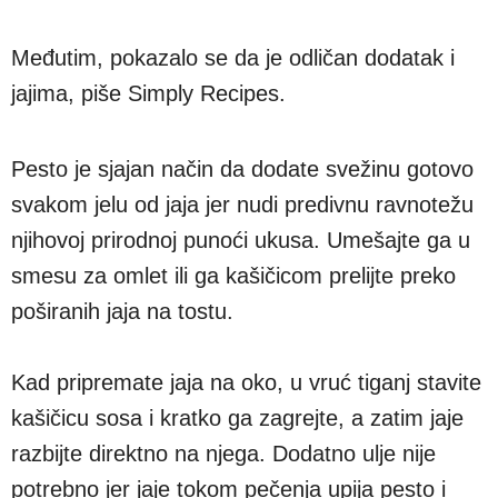
Međutim, pokazalo se da je odličan dodatak i
jajima, piše Simply Recipes.
Pesto je sjajan način da dodate svežinu gotovo
svakom jelu od jaja jer nudi predivnu ravnotežu
njihovoj prirodnoj punoći ukusa. Umešajte ga u
smesu za omlet ili ga kašičicom prelijte preko
poširanih jaja na tostu.
Kad pripremate jaja na oko, u vruć tiganj stavite
kašičicu sosa i kratko ga zagrejte, a zatim jaje
razbijte direktno na njega. Dodatno ulje nije
potrebno jer jaje tokom pečenja upija pesto i