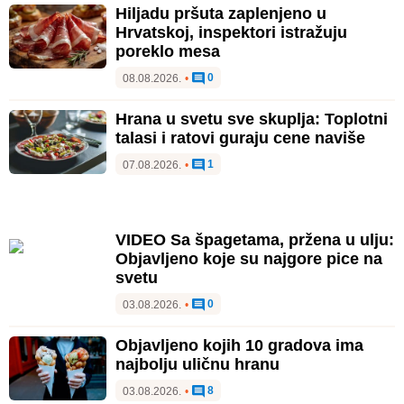
Hiljadu pršuta zaplenjeno u
Hrvatskoj, inspektori istražuju
poreklo mesa
0
08.08.2026.
•
Hrana u svetu sve skuplja: Toplotni
talasi i ratovi guraju cene naviše
1
07.08.2026.
•
VIDEO Sa špagetama, pržena u ulju:
Objavljeno koje su najgore pice na
svetu
0
03.08.2026.
•
Objavljeno kojih 10 gradova ima
najbolju uličnu hranu
8
03.08.2026.
•