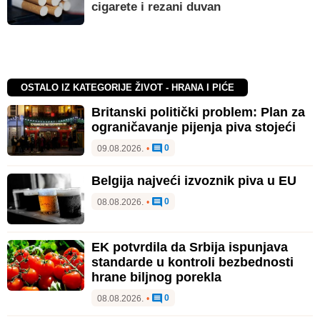
cigarete i rezani duvan
OSTALO IZ KATEGORIJE ŽIVOT - HRANA I PIĆE
Britanski politički problem: Plan za
ograničavanje pijenja piva stojeći
0
09.08.2026.
•
Belgija najveći izvoznik piva u EU
0
08.08.2026.
•
EK potvrdila da Srbija ispunjava
standarde u kontroli bezbednosti
hrane biljnog porekla
0
08.08.2026.
•