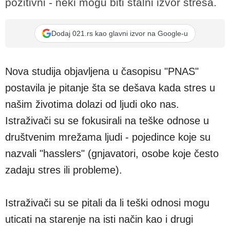
pozitivni - neki mogu biti stalni izvor stresa.
Dodaj 021.rs kao glavni izvor na Google-u
Nova studija objavljena u časopisu "PNAS"
postavila je pitanje šta se dešava kada stres u
našim životima dolazi od ljudi oko nas.
Istraživači su se fokusirali na teške odnose u
društvenim mrežama ljudi - pojedince koje su
nazvali "hasslers" (gnjavatori, osobe koje često
zadaju stres ili probleme).
Istraživači su se pitali da li teški odnosi mogu
uticati na starenje na isti način kao i drugi