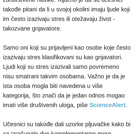
takođe pitani da li u svojoj okolini imaju ljude koji
im često izazivaju stres ili otežavaju život -
takozvane gnjavatore.
Samo oni koji su prijavljeni kao osobe koje često
izazivaju stres klasifikovani su kao gnjavatori.
Ljudi koji su stres izazivali samo povremeno
nisu smatrani takvim osobama. Važno je da je
ista osoba mogla biti navedena u više
kategorija, što znači da je jedan odnos mogao
imati više društvenih uloga, piše
ScienceAlert
.
Učesnici su takođe dali uzorke pljuvačke kako bi
se izračunale dve komplementarne mere