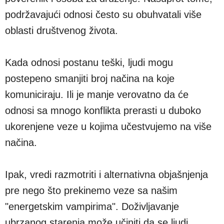
podržavajući odnosi često su obuhvatali više
oblasti društvenog života.
Kada odnosi postanu teški, ljudi mogu
postepeno smanjiti broj načina na koje
komuniciraju. Ili je manje verovatno da će
odnosi sa mnogo konflikta prerasti u duboko
ukorenjene veze u kojima učestvujemo na više
načina.
Ipak, vredi razmotriti i alternativna objašnjenja
pre nego što prekinemo veze sa našim
"energetskim vampirima". Doživljavanje
ubrzanog starenja može učiniti da se ljudi