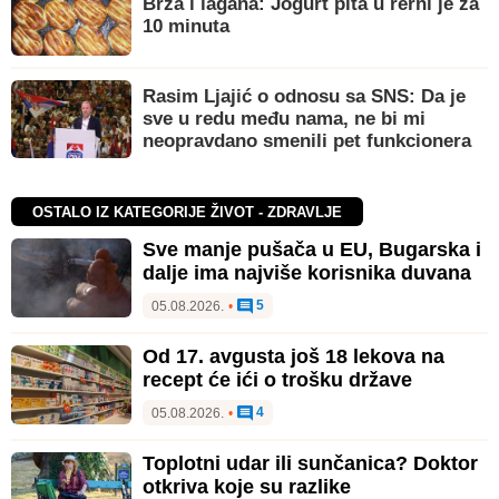
Brza i lagana: Jogurt pita u rerni je za
10 minuta
Rasim Ljajić o odnosu sa SNS: Da je
sve u redu među nama, ne bi mi
neopravdano smenili pet funkcionera
OSTALO IZ KATEGORIJE ŽIVOT - ZDRAVLJE
Sve manje pušača u EU, Bugarska i
dalje ima najviše korisnika duvana
5
05.08.2026.
•
Od 17. avgusta još 18 lekova na
recept će ići o trošku države
4
05.08.2026.
•
Toplotni udar ili sunčanica? Doktor
otkriva koje su razlike