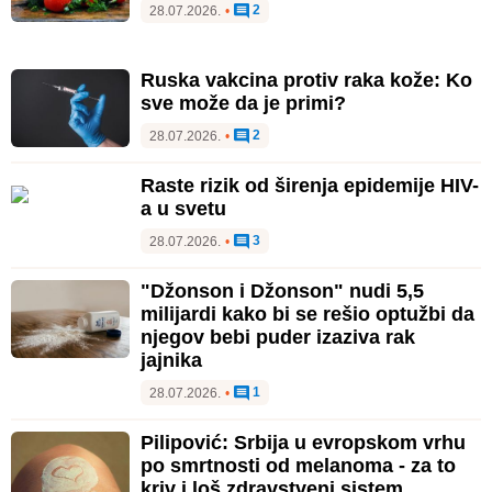
2
28.07.2026.
•
Ruska vakcina protiv raka kože: Ko
sve može da je primi?
2
28.07.2026.
•
Raste rizik od širenja epidemije HIV-
a u svetu
3
28.07.2026.
•
"Džonson i Džonson" nudi 5,5
milijardi kako bi se rešio optužbi da
njegov bebi puder izaziva rak
jajnika
1
28.07.2026.
•
Pilipović: Srbija u evropskom vrhu
po smrtnosti od melanoma - za to
kriv i loš zdravstveni sistem