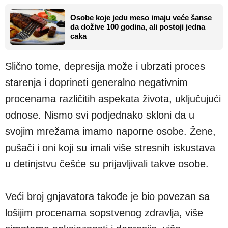
Osobe koje jedu meso imaju veće šanse
da dožive 100 godina, ali postoji jedna
caka
Slično tome, depresija može i ubrzati proces
starenja i doprineti generalno negativnim
procenama različitih aspekata života, uključujući
odnose. Nismo svi podjednako skloni da u
svojim mrežama imamo naporne osobe. Žene,
pušači i oni koji su imali više stresnih iskustava
u detinjstvu češće su prijavljivali takve osobe.
Veći broj gnjavatora takođe je bio povezan sa
lošijim procenama sopstvenog zdravlja, više