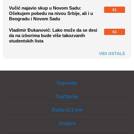
Vučić najavio skup u Novom Sadu:
81
Očekujem pobedu na nivou Srbije, ali i u
Beogradu i Novom Sadu
Vladimir Đukanović: Lako može da se desi
63
da na izborima bude više takozvanih
studentskih lista
VIDI OSTALE
Najnovije
Najčitanije
Radio 021 live
Shopins