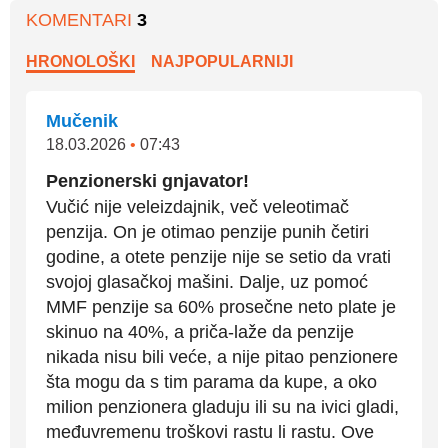
KOMENTARI
3
HRONOLOŠKI
NAJPOPULARNIJI
Mučenik
18.03.2026
•
07:43
Penzionerski gnjavator!
Vučić nije veleizdajnik, več veleotimač
penzija. On je otimao penzije punih četiri
godine, a otete penzije nije se setio da vrati
svojoj glasačkoj mašini. Dalje, uz pomoć
MMF penzije sa 60% prosečne neto plate je
skinuo na 40%, a priča-laže da penzije
nikada nisu bili veće, a nije pitao penzionere
šta mogu da s tim parama da kupe, a oko
milion penzionera gladuju ili su na ivici gladi,
međuvremenu troškovi rastu li rastu. Ove