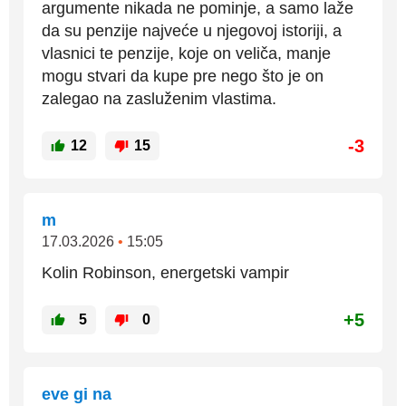
argumente nikada ne pominje, a samo laže
da su penzije najveće u njegovoj istoriji, a
vlasnici te penzije, koje on veliča, manje
mogu stvari da kupe pre nego što je on
zalegao na zasluženim vlastima.
-3
12
15
m
17.03.2026
•
15:05
Kolin Robinson, energetski vampir
+5
5
0
eve gi na