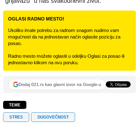
"gnjavažu" u naš svakodnevni život.
OGLASI RADNO MESTO!
Ukoliko imate potrebu za radnom snagom nudimo vam
mogućnost da na jednostavan način oglasite poziciju za
posao.
Radno mesto možete oglasiti u odeljku Oglasi za posao ili
jednostavno klikom na ovu poruku.
Dodaj 021.rs kao glavni izvor na Google-u
TEME
STRES
DUGOVEČNOST