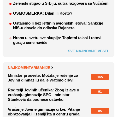
Zelenski stigao u Srbiju, sutra razgovara sa Vučićem
OSMOSMERKA: Dilan ili Korto?
Ostajemo li bez jeftinih avionskih letova: Sankcije
NIS-u dovele do odlaska Rajanera
Hrana u svetu sve skuplja: Toplotni talasi i ratovi
guraju cene naviše
SVE NAJNOVIJE VESTI
NAJKOMENTARISANIJE
Ministar prosvete: Možda je rešenje za
165
Jovinu gimnaziju da je vratimo crkvi
Roditelji Jovinih učenika: Zbog izjave o
91
vraćanju gimnazije SPC - ministar
Stanković da podnese ostavku
Vraćanje Jovine gimnazije crkvi: Pitanje
85
obrazovanja ili zemljišta u centru grada