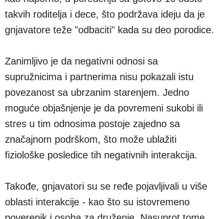
takvih roditelja i dece, što podržava ideju da je
gnjavatore teže "odbaciti" kada su deo porodice.
Zanimljivo je da negativni odnosi sa
supružnicima i partnerima nisu pokazali istu
povezanost sa ubrzanim starenjem. Jedno
moguće objašnjenje je da povremeni sukobi ili
stres u tim odnosima postoje zajedno sa
značajnom podrškom, što može ublažiti
fiziološke posledice tih negativnih interakcija.
Takođe, gnjavatori su se ređe pojavljivali u više
oblasti interakcije - kao što su istovremeno
poverenik i osoba za druženje. Nasuprot tome,