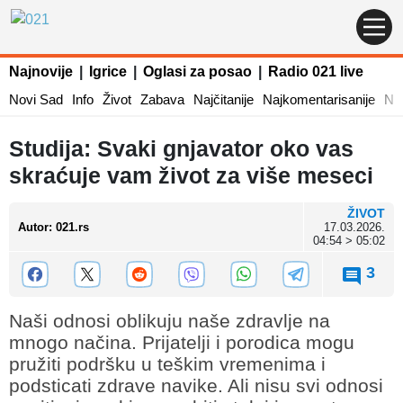
Najnovije
|
Igrice
|
Oglasi za posao
|
Radio 021 live
Novi Sad
Info
Život
Zabava
Najčitanije
Najkomentarisanije
Naj
Studija: Svaki gnjavator oko vas
skraćuje vam život za više meseci
ŽIVOT
Autor
:
021.rs
17.03.2026.
04:54 > 05:02
3
Naši odnosi oblikuju naše zdravlje na
mnogo načina. Prijatelji i porodica mogu
pružiti podršku u teškim vremenima i
podsticati zdrave navike. Ali nisu svi odnosi