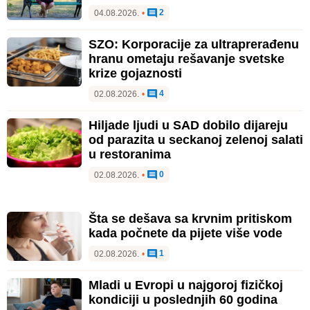
2
04.08.2026.
•
SZO: Korporacije za ultraprerađenu
hranu ometaju rešavanje svetske
krize gojaznosti
4
02.08.2026.
•
Hiljade ljudi u SAD dobilo dijareju
od parazita u seckanoj zelenoj salati
u restoranima
0
02.08.2026.
•
Šta se dešava sa krvnim pritiskom
kada počnete da pijete više vode
1
02.08.2026.
•
Mladi u Evropi u najgoroj fizičkoj
kondiciji u poslednjih 60 godina