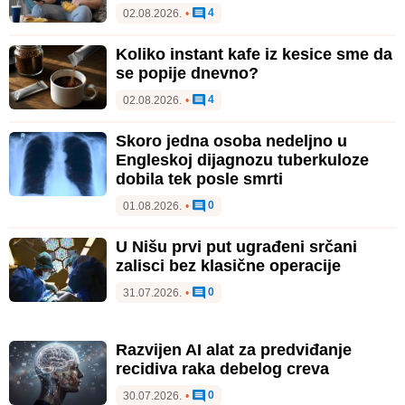
4
02.08.2026.
•
Koliko instant kafe iz kesice sme da
se popije dnevno?
4
02.08.2026.
•
Skoro jedna osoba nedeljno u
Engleskoj dijagnozu tuberkuloze
dobila tek posle smrti
0
01.08.2026.
•
U Nišu prvi put ugrađeni srčani
zalisci bez klasične operacije
0
31.07.2026.
•
Razvijen AI alat za predviđanje
recidiva raka debelog creva
0
30.07.2026.
•