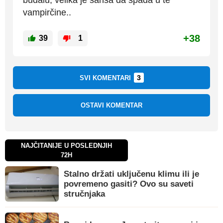
vampirčine..
+38
39
1
3
SVI KOMENTARI
OSTAVI KOMENTAR
NAJČITANIJE U POSLEDNJIH
72H
Stalno držati uključenu klimu ili je
povremeno gasiti? Ovo su saveti
stručnjaka