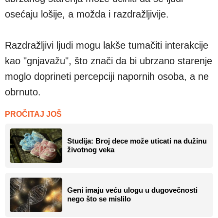
osećaju lošije, a možda i razdražljivije.
Razdražljivi ljudi mogu lakše tumačiti interakcije
kao "gnjavažu", što znači da bi ubrzano starenje
moglo doprineti percepciji napornih osoba, a ne
obrnuto.
PROČITAJ JOŠ
Studija: Broj dece može uticati na dužinu
životnog veka
Geni imaju veću ulogu u dugovečnosti
nego što se mislilo