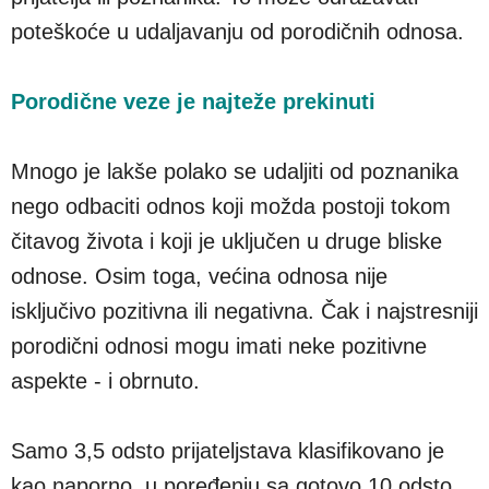
poteškoće u udaljavanju od porodičnih odnosa.
Porodične veze je najteže prekinuti
Mnogo je lakše polako se udaljiti od poznanika
nego odbaciti odnos koji možda postoji tokom
čitavog života i koji je uključen u druge bliske
odnose. Osim toga, većina odnosa nije
isključivo pozitivna ili negativna. Čak i najstresniji
porodični odnosi mogu imati neke pozitivne
aspekte - i obrnuto.
Samo 3,5 odsto prijateljstava klasifikovano je
kao naporno, u poređenju sa gotovo 10 odsto