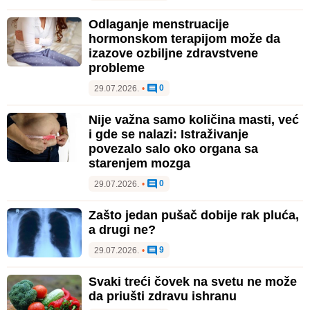
Odlaganje menstruacije
hormonskom terapijom može da
izazove ozbiljne zdravstvene
probleme
0
29.07.2026.
•
Nije važna samo količina masti, već
i gde se nalazi: Istraživanje
povezalo salo oko organa sa
starenjem mozga
0
29.07.2026.
•
Zašto jedan pušač dobije rak pluća,
a drugi ne?
9
29.07.2026.
•
Svaki treći čovek na svetu ne može
da priušti zdravu ishranu