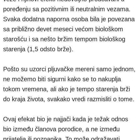
poređenju sa pozitivnim ili neutralnim vezama.
Svaka dodatna naporna osoba bila je povezana
sa približno devet meseci većom biološkom
starošću i sa nešto bržim tempom biološkog
starenja (1,5 odsto brže).
Pošto su uzorci pljuvačke mereni samo jednom,
ne možemo biti sigurni kako se to nakuplja
tokom vremena, ali ako je tempo starenja brži
do kraja života, svakako vredi razmisliti o tome.
Ovaj efekat bio je najjači kada je težak odnos
bio između članova porodice, a ne između
prijatelja ili poznanika. To može odražavati