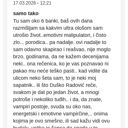
17.03.2026
•
12:21
samo tako
Tu sam oko 6 banki, baš ovih dana
razmišljam sa kakvim ultra ološom sam
utrošio život..emotivni malipulatori, i čisto
zlo... porodica.. pa nadalje. ovi nadalje to
sam odavno skapirao i reašvao, nije moglo
brzo, godinama, da ne kažem decenijama
neki.. ona rečenica, ko je vas poznavao ni
pakao mu neće teško pasti.. kad vidite da
ulicom neko šeta sam, to je neki moj
sapatnik.. ili što Duško Radović reče,
svakom je dat po jedan život, a mnogi
potroše i nekoliko tuđih.. i da, da znate,
vampiri postoje, svuda su oko nas,
energetski i emotivne vampirčine,.. onima
kojima je ovo smešno, ili sad kažu vidi ovu
budalu, velika je šansa da spada u te