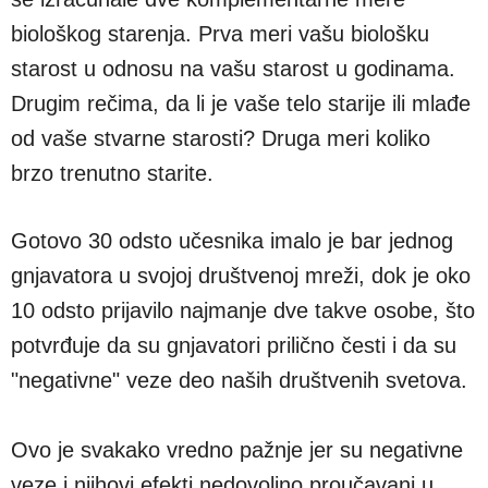
biološkog starenja. Prva meri vašu biološku
starost u odnosu na vašu starost u godinama.
Drugim rečima, da li je vaše telo starije ili mlađe
od vaše stvarne starosti? Druga meri koliko
brzo trenutno starite.
Gotovo 30 odsto učesnika imalo je bar jednog
gnjavatora u svojoj društvenoj mreži, dok je oko
10 odsto prijavilo najmanje dve takve osobe, što
potvrđuje da su gnjavatori prilično česti i da su
"negativne" veze deo naših društvenih svetova.
Ovo je svakako vredno pažnje jer su negativne
veze i njihovi efekti nedovoljno proučavani u