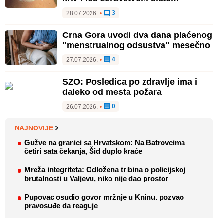
3
28.07.2026.
•
Crna Gora uvodi dva dana plaćenog
"menstrualnog odsustva" mesečno
4
27.07.2026.
•
SZO: Posledica po zdravlje ima i
daleko od mesta požara
0
26.07.2026.
•
NAJNOVIJE
Gužve na granici sa Hrvatskom: Na Batrovcima
četiri sata čekanja, Šid duplo kraće
Mreža integriteta: Odložena tribina o policijskoj
brutalnosti u Valjevu, niko nije dao prostor
Pupovac osudio govor mržnje u Kninu, pozvao
pravosuđe da reaguje