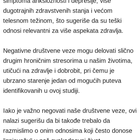
simptoma anksioznosti i depresije, više
dugotrajnih zdravstvenih stanja i većom
telesnom težinom, što sugeriše da su teški
odnosi relevantni za više aspekata zdravlja.
Negativne društvene veze mogu delovati slično
drugim hroničnim stresorima u našim životima,
utičući na zdravlje i dobrobit, pri čemu je
ubrzano starenje jedan od mogućih puteva
identifikovanih u ovoj studiji.
Iako je važno negovati naše društvene veze, ovi
nalazi sugerišu da bi takođe trebalo da
razmislimo o onim odnosima koji često donose